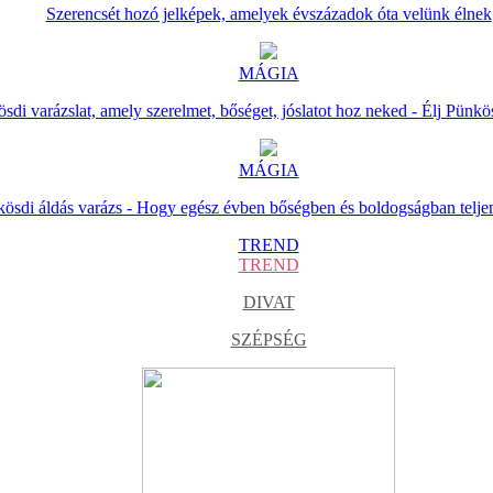
Szerencsét hozó jelképek, amelyek évszázadok óta velünk élnek
MÁGIA
sdi varázslat, amely szerelmet, bőséget, jóslatot hoz neked - Élj Pünkö
MÁGIA
ösdi áldás varázs - Hogy egész évben bőségben és boldogságban telje
TREND
TREND
DIVAT
SZÉPSÉG