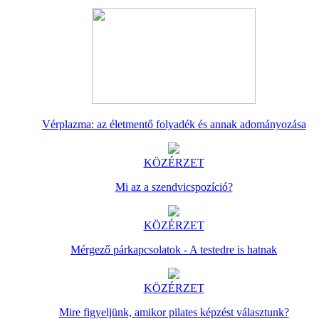
Vérplazma: az életmentő folyadék és annak adományozása
KÖZÉRZET
Mi az a szendvicspozíció?
KÖZÉRZET
Mérgező párkapcsolatok - A testedre is hatnak
KÖZÉRZET
Mire figyeljünk, amikor pilates képzést választunk?