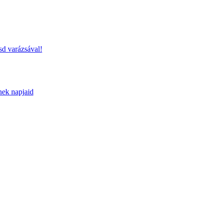
sd varázsával!
nek napjaid