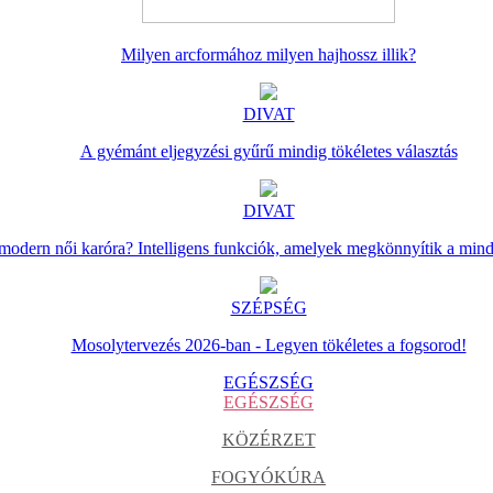
Milyen arcformához milyen hajhossz illik?
DIVAT
A gyémánt eljegyzési gyűrű mindig tökéletes választás
DIVAT
 modern női karóra? Intelligens funkciók, amelyek megkönnyítik a min
SZÉPSÉG
Mosolytervezés 2026-ban - Legyen tökéletes a fogsorod!
EGÉSZSÉG
EGÉSZSÉG
KÖZÉRZET
FOGYÓKÚRA