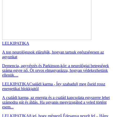
LELKIPATIKA
A top neurológusok elárulják, hogyan tartsuk egészségesen az
agyunkat
Demencia, agyvérzés és Parkinson-kór: a neurológiai betegségek
száma egyre nő. Öt orvos elmagyarázza, hogyan védekezhetünk
ellenük....
LELKIPATIKA
Családi karma - Így szabadulj meg őseid rossz
energetikai blokkjaitól
A családi karma, az energia és a család kapcsolata egyszerre lehet
számodra gát és áldás. Ha ugyanis megvizsgálod a veled történt
esem...
LELKIPATIKA
8 jel, hogy mérgező Édesanya nevelt fel – Hány