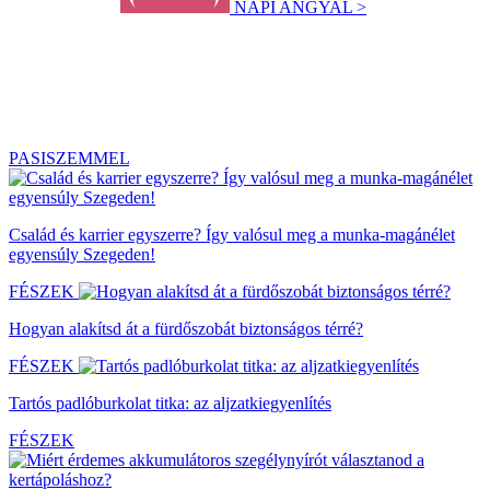
NAPI ANGYAL >
PASISZEMMEL
Család és karrier egyszerre? Így valósul meg a munka-magánélet
egyensúly Szegeden!
FÉSZEK
Hogyan alakítsd át a fürdőszobát biztonságos térré?
FÉSZEK
Tartós padlóburkolat titka: az aljzatkiegyenlítés
FÉSZEK