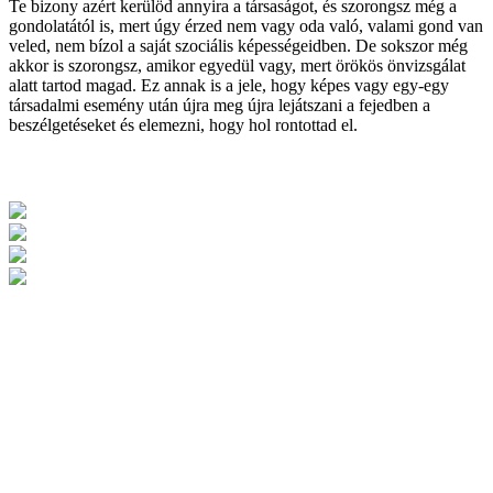
Te bizony azért kerülöd annyira a társaságot, és szorongsz még a
gondolatától is, mert úgy érzed nem vagy oda való, valami gond van
veled, nem bízol a saját szociális képességeidben. De sokszor még
akkor is szorongsz, amikor egyedül vagy, mert örökös önvizsgálat
alatt tartod magad. Ez annak is a jele, hogy képes vagy egy-egy
társadalmi esemény után újra meg újra lejátszani a fejedben a
beszélgetéseket és elemezni, hogy hol rontottad el.