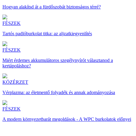
Hogyan alakítsd át a fürdőszobát biztonságos térré?
FÉSZEK
Tartós padlóburkolat titka: az aljzatkiegyenlítés
FÉSZEK
Miért érdemes akkumulátoros szegélynyírót választanod a
kertápoláshoz?
KÖZÉRZET
Vérplazma: az életmentő folyadék és annak adományozása
FÉSZEK
A modern környezetbarát megoldások - A WPC burkolatok előnyei