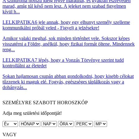
A szindróma hosszú ideig rejtve maradhat, és gyakran észrevétlen
marad, amíg túl késő nem lesz. A jeleket nem szabad figyelmen
kívül h...
LELKIPATIKA
6 jele annak, hogy egy elhunyt személy szelleme
kommunikálni próbál veled - Figyelj a jelzésekre!
Amikor valaki meghal, sok minden történhet vele. Sokszor képes
visszatérni a Földre, anélkül, hogy fizikai formát öltene. Mindennek
reng...
LELKIPATIKA
7 lépés, hogy a Vonzás Törvénye szerint tudd
kontrollálni az életedet
Sokan hajlamosan csupán abban gondolkodni, hogy kisebb célokat
tűzzenek ki maguk elé. Fogyás, egészséges táplálkozás vagy a
dohányzás...
SZEMÉLYRE SZABOTT HOROSZKÓP
Adja meg születési időpontját!
VAGY