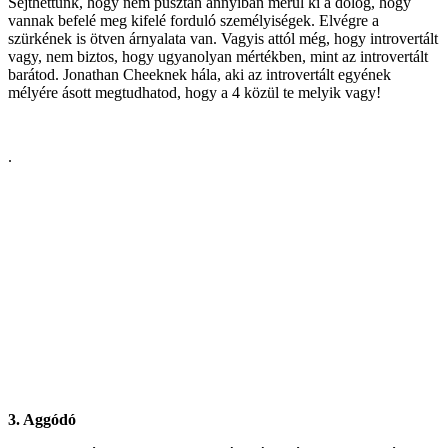
Sejthettünk, hogy nem pusztán annyiban merül ki a dolog, hogy
vannak befelé meg kifelé forduló személyiségek. Elvégre a
szürkének is ötven árnyalata van. Vagyis attól még, hogy introvertált
vagy, nem biztos, hogy ugyanolyan mértékben, mint az introvertált
barátod. Jonathan Cheeknek hála, aki az introvertált egyének
mélyére ásott megtudhatod, hogy a 4 közül te melyik vagy!
.
3. Aggódó