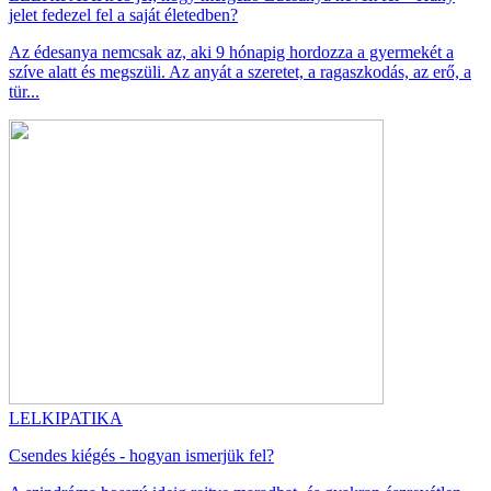
jelet fedezel fel a saját életedben?
Az édesanya nemcsak az, aki 9 hónapig hordozza a gyermekét a
szíve alatt és megszüli. Az anyát a szeretet, a ragaszkodás, az erő, a
tür...
LELKIPATIKA
Csendes kiégés - hogyan ismerjük fel?