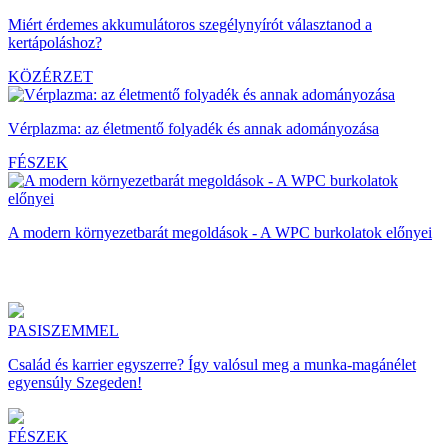
Miért érdemes akkumulátoros szegélynyírót választanod a
kertápoláshoz?
KÖZÉRZET
Vérplazma: az életmentő folyadék és annak adományozása
FÉSZEK
A modern környezetbarát megoldások - A WPC burkolatok előnyei
PASISZEMMEL
Család és karrier egyszerre? Így valósul meg a munka-magánélet
egyensúly Szegeden!
FÉSZEK