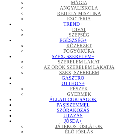
MÁGIA
ANGYALISKOLA
REJTÉLY-MISZTIKA
EZOTÉRIA
TREND
+
DIVAT
SZÉPSÉG
EGÉSZSÉG
+
KÖZÉRZET
FOGYÓKÚRA
SZEX, SZERELEM
+
SZERELEM LAKAT
AZ ÖRÖK SZERELEM LAKATJA
SZEX, SZERELEM
GASZTRO
OTTHON
+
FÉSZEK
GYERMEK
ÁLLATI CUKISÁGOK
PASISZEMMEL
SZÓRAKOZÁS
UTAZÁS
JÓSDA
+
JÁTÉKOS JÓSLÁTOK
ÉLŐ JÓSLÁS