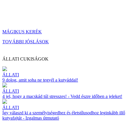
MÁGIKUS KERÉK
TOVÁBBI JÓSLÁSOK
ÁLLATI CUKISÁGOK
ÁLLATI
9 dolog, amit soha ne tegyél a kutyáddal!
ÁLLATI
4 jel, hogy a macskád túl stresszes! - Vedd észre időben a jeleket!
ÁLLATI
Így válaszd ki a személyiségedhez és életstílusodhoz leginkább illő
kutyafajtát - Izgalmas útmutató