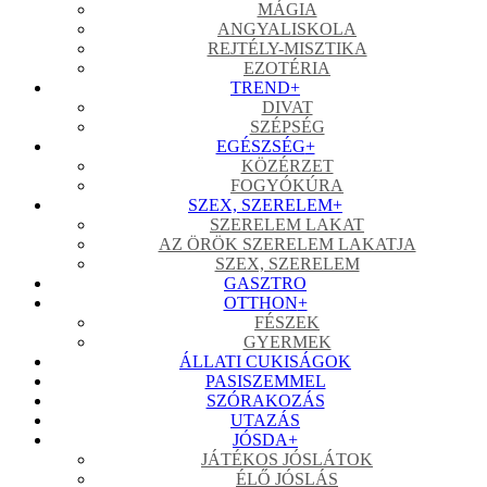
MÁGIA
ANGYALISKOLA
REJTÉLY-MISZTIKA
EZOTÉRIA
TREND
+
DIVAT
SZÉPSÉG
EGÉSZSÉG
+
KÖZÉRZET
FOGYÓKÚRA
SZEX, SZERELEM
+
SZERELEM LAKAT
AZ ÖRÖK SZERELEM LAKATJA
SZEX, SZERELEM
GASZTRO
OTTHON
+
FÉSZEK
GYERMEK
ÁLLATI CUKISÁGOK
PASISZEMMEL
SZÓRAKOZÁS
UTAZÁS
JÓSDA
+
JÁTÉKOS JÓSLÁTOK
ÉLŐ JÓSLÁS