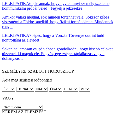
LELKIPATIKA
6 jele annak, hogy egy elhunyt személy szelleme
kommunikálni próbál veled - Figyelj a jelzésekre!
Amikor valaki meghal, sok minden történhet vele. Sokszor képes
visszatérni a Földre, anélkül, hogy fizikai formát öltene. Mindennek
reng...
LELKIPATIKA
7 lépés, hogy a Vonzás Törvénye szerint tudd
kontrollálni az életedet
Sokan hajlamosan csupán abban gondolkodni, hogy kisebb célokat
tűzzenek ki maguk elé. Fogyás, egészséges táplálkozás vagy a
dohányzás...
SZEMÉLYRE SZABOTT HOROSZKÓP
Adja meg születési időpontját!
VAGY
KÉREM AZ ELEMZÉST