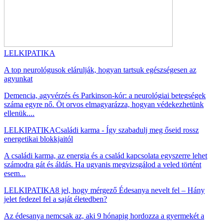
LELKIPATIKA
A top neurológusok elárulják, hogyan tartsuk egészségesen az
agyunkat
Demencia, agyvérzés és Parkinson-kór: a neurológiai betegségek
száma egyre nő. Öt orvos elmagyarázza, hogyan védekezhetünk
ellenük....
LELKIPATIKA
Családi karma - Így szabadulj meg őseid rossz
energetikai blokkjaitól
A családi karma, az energia és a család kapcsolata egyszerre lehet
számodra gát és áldás. Ha ugyanis megvizsgálod a veled történt
esem...
LELKIPATIKA
8 jel, hogy mérgező Édesanya nevelt fel – Hány
jelet fedezel fel a saját életedben?
Az édesanya nemcsak az, aki 9 hónapig hordozza a gyermekét a