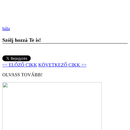
hála
Szólj hozzá Te is!
<< ELŐZŐ CIKK
KÖVETKEZŐ CIKK >>
OLVASS TOVÁBB!