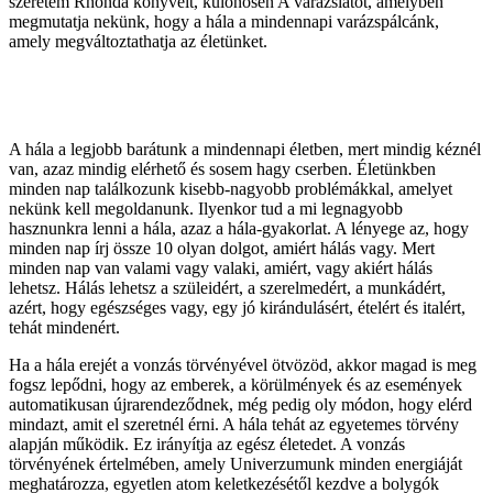
szeretem Rhonda könyveit, különösen A varázslatot, amelyben
megmutatja nekünk, hogy a hála a mindennapi varázspálcánk,
amely megváltoztathatja az életünket.
A hála a legjobb barátunk a mindennapi életben, mert mindig kéznél
van, azaz mindig elérhető és sosem hagy cserben. Életünkben
minden nap találkozunk kisebb-nagyobb problémákkal, amelyet
nekünk kell megoldanunk. Ilyenkor tud a mi legnagyobb
hasznunkra lenni a hála, azaz a hála-gyakorlat. A lényege az, hogy
minden nap írj össze 10 olyan dolgot, amiért hálás vagy. Mert
minden nap van valami vagy valaki, amiért, vagy akiért hálás
lehetsz. Hálás lehetsz a szüleidért, a szerelmedért, a munkádért,
azért, hogy egészséges vagy, egy jó kirándulásért, ételért és italért,
tehát mindenért.
Ha a hála erejét a vonzás törvényével ötvözöd, akkor magad is meg
fogsz lepődni, hogy az emberek, a körülmények és az események
automatikusan újrarendeződnek, még pedig oly módon, hogy elérd
mindazt, amit el szeretnél érni. A hála tehát az egyetemes törvény
alapján működik. Ez irányítja az egész életedet. A vonzás
törvényének értelmében, amely Univerzumunk minden energiáját
meghatározza, egyetlen atom keletkezésétől kezdve a bolygók