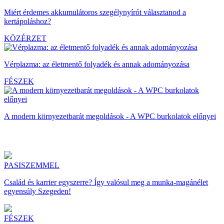
Miért érdemes akkumulátoros szegélynyírót választanod a
kertápoláshoz?
KÖZÉRZET
Vérplazma: az életmentő folyadék és annak adományozása
FÉSZEK
A modern környezetbarát megoldások - A WPC burkolatok előnyei
PASISZEMMEL
Család és karrier egyszerre? Így valósul meg a munka-magánélet
egyensúly Szegeden!
FÉSZEK