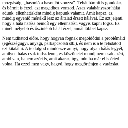
mozgásáig, „hasonló a hasonlót vonzza". Tehát bármit is gondolsz,
és bármit is érzel, azt magadhoz vonzod. Azaz valahányszor hálát
adunk, ellenhatásként mindig kapunk valamit. Amit kapsz, az
mindig egyenlő mértékű lesz az általad érzett hálával. Ez azt jelenti,
hogy a hála hatása beindít egy ellenhatást, vagyis kapni fogsz. És
minél mélyebb és őszintébb hálát érzel, annál többet kapsz.
Nem tudhatod előre, hogy hogyan fognak megoldódni a problémáid
(egészségügyi, anyagi, párkapcsolati stb.), és nem is a te feladatod
ezt kitalálni. A te dolgod mindössze annyi, hogy olyan hálás legyél,
amilyen hálás csak tudsz lenni, és köszönetet mondj nem csak azért,
amid van, hanem azért is, amit akarsz, úgy, mintha már el is érted
volna. Ha ezzel meg vagy, hagyd, hogy megtörténjen a varázslat.