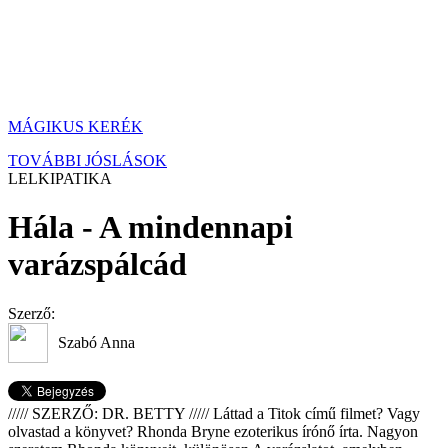
MÁGIKUS KERÉK
TOVÁBBI JÓSLÁSOK
LELKIPATIKA
Hála - A mindennapi
varázspálcád
Szerző:
Szabó Anna
///// SZERZŐ: DR. BETTY ///// Láttad a Titok című filmet? Vagy
olvastad a könyvet? Rhonda Bryne ezoterikus írónő írta. Nagyon