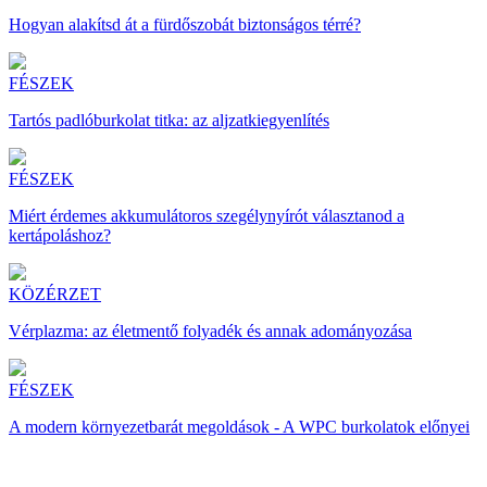
Hogyan alakítsd át a fürdőszobát biztonságos térré?
FÉSZEK
Tartós padlóburkolat titka: az aljzatkiegyenlítés
FÉSZEK
Miért érdemes akkumulátoros szegélynyírót választanod a
kertápoláshoz?
KÖZÉRZET
Vérplazma: az életmentő folyadék és annak adományozása
FÉSZEK
A modern környezetbarát megoldások - A WPC burkolatok előnyei