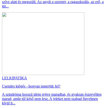
szíve alatt és megszüli. Az anyát a szeretet, a ragaszkodás, az erő, a
tür...
LELKIPATIKA
Csendes kiégés - hogyan ismerjük fel?
A szindróma hosszú ideig rejtve maradhat, és gyakran észrevétlen
marad, amíg túl késő nem lesz. A jeleket nem szabad figyelmen
kívül h...