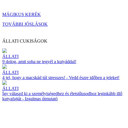
MÁGIKUS KERÉK
TOVÁBBI JÓSLÁSOK
ÁLLATI CUKISÁGOK
ÁLLATI
9 dolog, amit soha ne tegyél a kutyáddal!
ÁLLATI
4 jel, hogy a macskád túl stresszes! - Vedd észre időben a jeleket!
ÁLLATI
Így válaszd ki a személyiségedhez és életstílusodhoz leginkább illő
kutyafajtát - Izgalmas útmutató