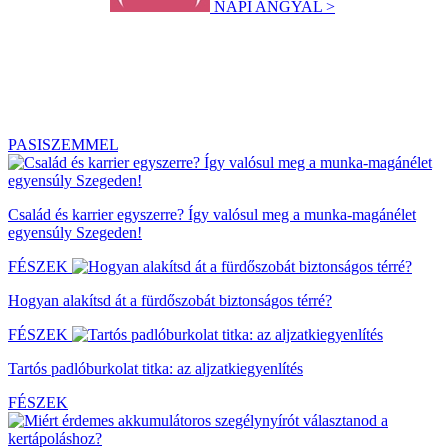
NAPI ANGYAL >
PASISZEMMEL
Család és karrier egyszerre? Így valósul meg a munka-magánélet
egyensúly Szegeden!
FÉSZEK
Hogyan alakítsd át a fürdőszobát biztonságos térré?
FÉSZEK
Tartós padlóburkolat titka: az aljzatkiegyenlítés
FÉSZEK