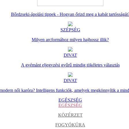
Bőrdzseki-ápolási tippek - Hogyan őrizd meg a kabát tartósságát
SZÉPSÉG
Milyen arcformához milyen hajhossz illik?
DIVAT
A gyémánt eljegyzési gyűrű mindig tökéletes választás
DIVAT
 modern női karóra? Intelligens funkciók, amelyek megkönnyítik a min
EGÉSZSÉG
EGÉSZSÉG
KÖZÉRZET
FOGYÓKÚRA