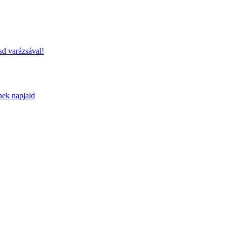
sd varázsával!
nek napjaid