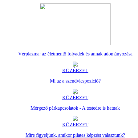
Vérplazma: az életmentő folyadék és annak adományozása
KÖZÉRZET
Mi az a szendvicspozíció?
KÖZÉRZET
Mérgező párkapcsolatok - A testedre is hatnak
KÖZÉRZET
Mire figyeljünk, amikor pilates képzést választunk?