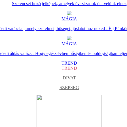
Szerencsét hozó jelképek, amelyek évszázadok óta velünk élnek
MÁGIA
sdi varázslat, amely szerelmet, bőséget, jóslatot hoz neked - Élj Pünkö
MÁGIA
ösdi áldás varázs - Hogy egész évben bőségben és boldogságban telje
TREND
TREND
DIVAT
SZÉPSÉG