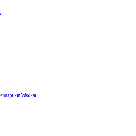
?
dennapi kihívásokat