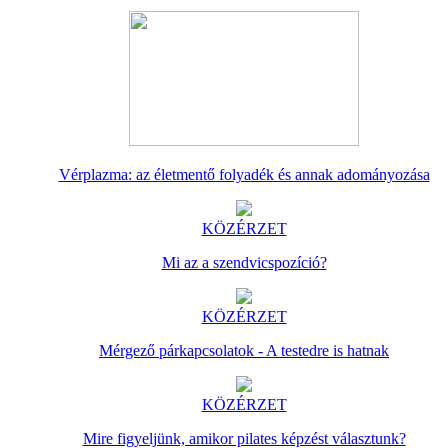
Vérplazma: az életmentő folyadék és annak adományozása
KÖZÉRZET
Mi az a szendvicspozíció?
KÖZÉRZET
Mérgező párkapcsolatok - A testedre is hatnak
KÖZÉRZET
Mire figyeljünk, amikor pilates képzést választunk?