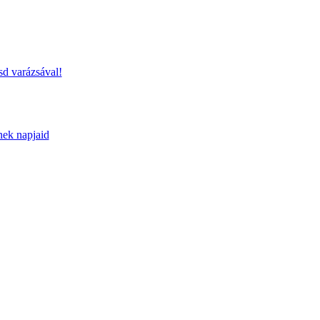
sd varázsával!
nek napjaid