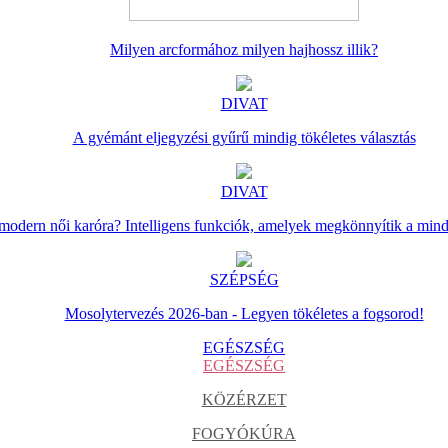
Milyen arcformához milyen hajhossz illik?
DIVAT
A gyémánt eljegyzési gyűrű mindig tökéletes választás
DIVAT
 modern női karóra? Intelligens funkciók, amelyek megkönnyítik a min
SZÉPSÉG
Mosolytervezés 2026-ban - Legyen tökéletes a fogsorod!
EGÉSZSÉG
EGÉSZSÉG
KÖZÉRZET
FOGYÓKÚRA