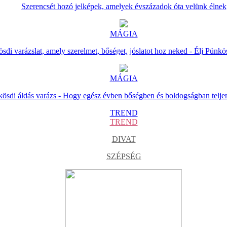
Szerencsét hozó jelképek, amelyek évszázadok óta velünk élnek
MÁGIA
sdi varázslat, amely szerelmet, bőséget, jóslatot hoz neked - Élj Pünkö
MÁGIA
ösdi áldás varázs - Hogy egész évben bőségben és boldogságban telje
TREND
TREND
DIVAT
SZÉPSÉG