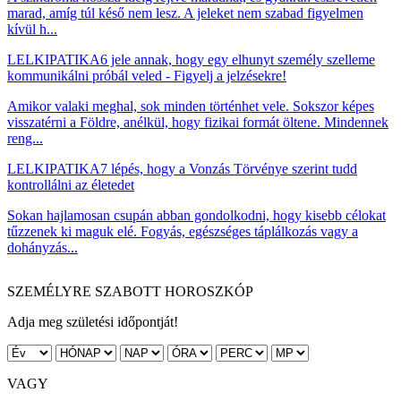
marad, amíg túl késő nem lesz. A jeleket nem szabad figyelmen
kívül h...
LELKIPATIKA
6 jele annak, hogy egy elhunyt személy szelleme
kommunikálni próbál veled - Figyelj a jelzésekre!
Amikor valaki meghal, sok minden történhet vele. Sokszor képes
visszatérni a Földre, anélkül, hogy fizikai formát öltene. Mindennek
reng...
LELKIPATIKA
7 lépés, hogy a Vonzás Törvénye szerint tudd
kontrollálni az életedet
Sokan hajlamosan csupán abban gondolkodni, hogy kisebb célokat
tűzzenek ki maguk elé. Fogyás, egészséges táplálkozás vagy a
dohányzás...
SZEMÉLYRE SZABOTT HOROSZKÓP
Adja meg születési időpontját!
VAGY