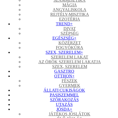
SZÁMMISZTIKA
MÁGIA
ANGYALISKOLA
REJTÉLY-MISZTIKA
EZOTÉRIA
TREND
+
DIVAT
SZÉPSÉG
EGÉSZSÉG
+
KÖZÉRZET
FOGYÓKÚRA
SZEX, SZERELEM
+
SZERELEM LAKAT
AZ ÖRÖK SZERELEM LAKATJA
SZEX, SZERELEM
GASZTRO
OTTHON
+
FÉSZEK
GYERMEK
ÁLLATI CUKISÁGOK
PASISZEMMEL
SZÓRAKOZÁS
UTAZÁS
JÓSDA
+
JÁTÉKOS JÓSLÁTOK