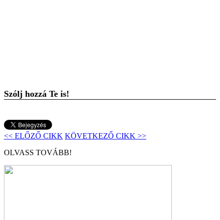
Szólj hozzá Te is!
<< ELŐZŐ CIKK
KÖVETKEZŐ CIKK >>
OLVASS TOVÁBB!