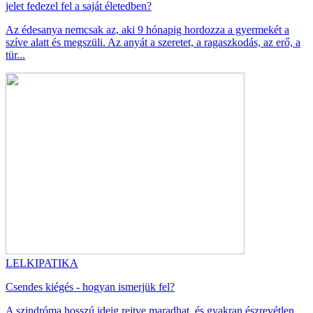
jelet fedezel fel a saját életedben?
Az édesanya nemcsak az, aki 9 hónapig hordozza a gyermekét a
szíve alatt és megszüli. Az anyát a szeretet, a ragaszkodás, az erő, a
tür...
LELKIPATIKA
Csendes kiégés - hogyan ismerjük fel?
A szindróma hosszú ideig rejtve maradhat, és gyakran észrevétlen