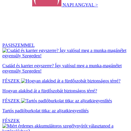
NAPI ANGYAL >
PASISZEMMEL
Család és karrier egyszerre? Így valósul meg a munka-magánélet
egyensúly Szegeden!
FÉSZEK
Hogyan alakítsd át a fürdőszobát biztonságos térré?
FÉSZEK
Tartós padlóburkolat titka: az aljzatkiegyenlítés
FÉSZEK