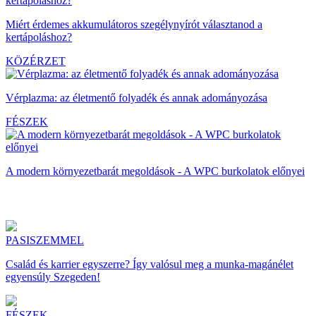
Miért érdemes akkumulátoros szegélynyírót választanod a
kertápoláshoz?
KÖZÉRZET
Vérplazma: az életmentő folyadék és annak adományozása
FÉSZEK
A modern környezetbarát megoldások - A WPC burkolatok előnyei
PASISZEMMEL
Család és karrier egyszerre? Így valósul meg a munka-magánélet
egyensúly Szegeden!
FÉSZEK