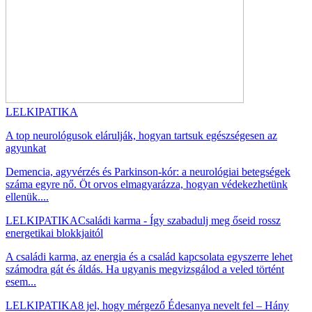
LELKIPATIKA
A top neurológusok elárulják, hogyan tartsuk egészségesen az
agyunkat
Demencia, agyvérzés és Parkinson-kór: a neurológiai betegségek
száma egyre nő. Öt orvos elmagyarázza, hogyan védekezhetünk
ellenük....
LELKIPATIKA
Családi karma - Így szabadulj meg őseid rossz
energetikai blokkjaitól
A családi karma, az energia és a család kapcsolata egyszerre lehet
számodra gát és áldás. Ha ugyanis megvizsgálod a veled történt
esem...
LELKIPATIKA
8 jel, hogy mérgező Édesanya nevelt fel – Hány