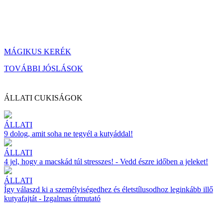
MÁGIKUS KERÉK
TOVÁBBI JÓSLÁSOK
ÁLLATI CUKISÁGOK
ÁLLATI
9 dolog, amit soha ne tegyél a kutyáddal!
ÁLLATI
4 jel, hogy a macskád túl stresszes! - Vedd észre időben a jeleket!
ÁLLATI
Így válaszd ki a személyiségedhez és életstílusodhoz leginkább illő
kutyafajtát - Izgalmas útmutató