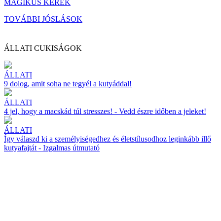
MÁGIKUS KERÉK
TOVÁBBI JÓSLÁSOK
ÁLLATI CUKISÁGOK
ÁLLATI
9 dolog, amit soha ne tegyél a kutyáddal!
ÁLLATI
4 jel, hogy a macskád túl stresszes! - Vedd észre időben a jeleket!
ÁLLATI
Így válaszd ki a személyiségedhez és életstílusodhoz leginkább illő
kutyafajtát - Izgalmas útmutató