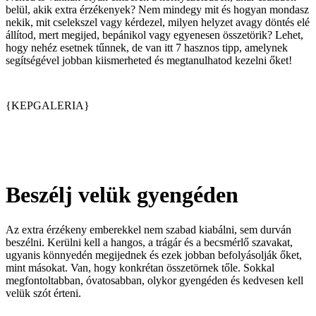
belül, akik extra érzékenyek? Nem mindegy mit és hogyan mondasz
nekik, mit cselekszel vagy kérdezel, milyen helyzet avagy döntés elé
állítod, mert megijed, bepánikol vagy egyenesen összetörik? Lehet,
hogy nehéz esetnek tűnnek, de van itt 7 hasznos tipp, amelynek
segítségével jobban kiismerheted és megtanulhatod kezelni őket!
{KEPGALERIA}
Beszélj velük gyengéden
Az extra érzékeny emberekkel nem szabad kiabálni, sem durván
beszélni. Kerülni kell a hangos, a trágár és a becsmérlő szavakat,
ugyanis könnyedén megijednek és ezek jobban befolyásolják őket,
mint másokat. Van, hogy konkrétan összetörnek tőle. Sokkal
megfontoltabban, óvatosabban, olykor gyengéden és kedvesen kell
velük szót érteni.