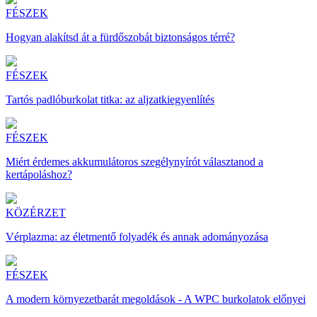
FÉSZEK
Hogyan alakítsd át a fürdőszobát biztonságos térré?
FÉSZEK
Tartós padlóburkolat titka: az aljzatkiegyenlítés
FÉSZEK
Miért érdemes akkumulátoros szegélynyírót választanod a
kertápoláshoz?
KÖZÉRZET
Vérplazma: az életmentő folyadék és annak adományozása
FÉSZEK
A modern környezetbarát megoldások - A WPC burkolatok előnyei