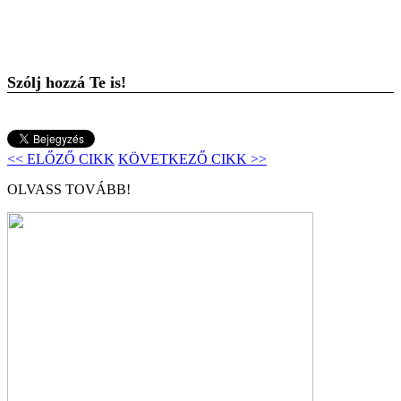
Szólj hozzá Te is!
<< ELŐZŐ CIKK
KÖVETKEZŐ CIKK >>
OLVASS TOVÁBB!