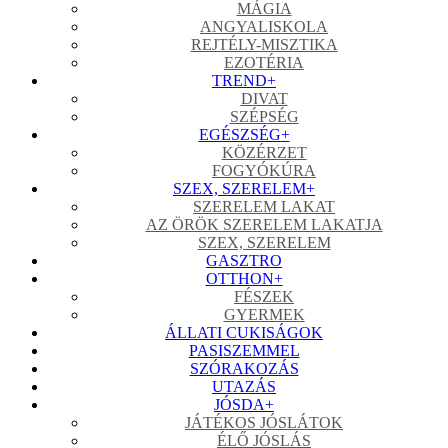
MÁGIA
ANGYALISKOLA
REJTÉLY-MISZTIKA
EZOTÉRIA
TREND
+
DIVAT
SZÉPSÉG
EGÉSZSÉG
+
KÖZÉRZET
FOGYÓKÚRA
SZEX, SZERELEM
+
SZERELEM LAKAT
AZ ÖRÖK SZERELEM LAKATJA
SZEX, SZERELEM
GASZTRO
OTTHON
+
FÉSZEK
GYERMEK
ÁLLATI CUKISÁGOK
PASISZEMMEL
SZÓRAKOZÁS
UTAZÁS
JÓSDA
+
JÁTÉKOS JÓSLÁTOK
ÉLŐ JÓSLÁS