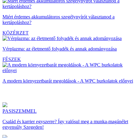
Miért érdemes akkumulátoros szegélynyírót választanod a
kertápoláshoz?
KÖZÉRZET
Vérplazma: az életmentő folyadék és annak adományozása
FÉSZEK
A modern környezetbarát megoldások - A WPC burkolatok előnyei
PASISZEMMEL
Család és karrier egyszerre? Így valósul meg a munka-magánélet
egyensúly Szegeden!