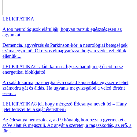
LELKIPATIKA
A top neurológusok elárulják, hogyan tartsuk egészségesen az
agyunkat
Demencia, agyvérzés és Parkinson-kór: a neurológiai betegségek
száma egyre nő. Öt orvos elmagyarázza, hogyan védekezhetünk
ellenük....
LELKIPATIKA
Családi karma - Így szabadulj meg őseid rossz
energetikai blokkjaitól
A családi karma, az energia és a család kapcsolata egyszerre lehet
számodra gát és áldás. Ha ugyanis megvizsgálod a veled történt
esem...
LELKIPATIKA
8 jel, hogy mérgező Édesanya nevelt fel – Hány
jelet fedezel fel a saját életedben?
Az édesanya nemcsak az, aki 9 hónapig hordozza a gyermekét a
szíve alatt és megszüli. Az anyát a szeretet, a ragaszkodás, az erő, a
tür...