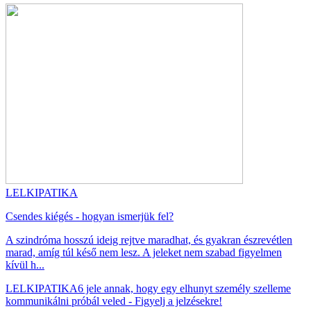
LELKIPATIKA
Csendes kiégés - hogyan ismerjük fel?
A szindróma hosszú ideig rejtve maradhat, és gyakran észrevétlen
marad, amíg túl késő nem lesz. A jeleket nem szabad figyelmen
kívül h...
LELKIPATIKA
6 jele annak, hogy egy elhunyt személy szelleme
kommunikálni próbál veled - Figyelj a jelzésekre!