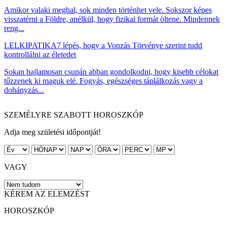
Amikor valaki meghal, sok minden történhet vele. Sokszor képes
visszatérni a Földre, anélkül, hogy fizikai formát öltene. Mindennek
reng...
LELKIPATIKA
7 lépés, hogy a Vonzás Törvénye szerint tudd
kontrollálni az életedet
Sokan hajlamosan csupán abban gondolkodni, hogy kisebb célokat
tűzzenek ki maguk elé. Fogyás, egészséges táplálkozás vagy a
dohányzás...
SZEMÉLYRE SZABOTT HOROSZKÓP
Adja meg születési időpontját!
VAGY
KÉREM AZ ELEMZÉST
HOROSZKÓP