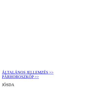
ÁLTALÁNOS JELLEMZÉS >>
PÁRHOROSZKÓP >>
JÓSDA