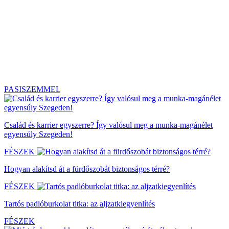
PASISZEMMEL
Család és karrier egyszerre? Így valósul meg a munka-magánélet
egyensúly Szegeden!
FÉSZEK
Hogyan alakítsd át a fürdőszobát biztonságos térré?
FÉSZEK
Tartós padlóburkolat titka: az aljzatkiegyenlítés
FÉSZEK