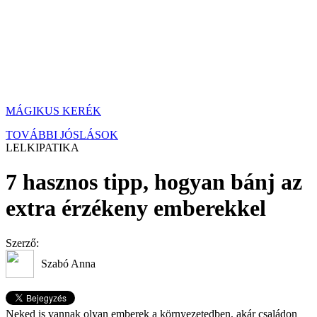
MÁGIKUS KERÉK
TOVÁBBI JÓSLÁSOK
LELKIPATIKA
7 hasznos tipp, hogyan bánj az
extra érzékeny emberekkel
Szerző:
Szabó Anna
Neked is vannak olyan emberek a környezetedben, akár családon