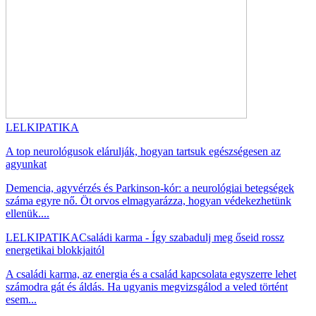
LELKIPATIKA
A top neurológusok elárulják, hogyan tartsuk egészségesen az
agyunkat
Demencia, agyvérzés és Parkinson-kór: a neurológiai betegségek
száma egyre nő. Öt orvos elmagyarázza, hogyan védekezhetünk
ellenük....
LELKIPATIKA
Családi karma - Így szabadulj meg őseid rossz
energetikai blokkjaitól
A családi karma, az energia és a család kapcsolata egyszerre lehet
számodra gát és áldás. Ha ugyanis megvizsgálod a veled történt
esem...