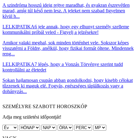
A szindróma hosszú ideig rejtve maradhat, és gyakran észrevétlen
marad, amíg túl késő nem lesz. A jeleket nem szabad figyelmen
kívül h...
LELKIPATIKA
6 jele annak, hogy egy elhunyt személy szelleme
kommunikálni próbál veled - Figyelj a jelzésekre!
Amikor valaki meghal, sok minden történhet vele. Sokszor képes
visszatérni a Földre, anélkül, hogy fizikai formát öltene. Mindennek
reng...
LELKIPATIKA
7 lépés, hogy a Vonzás Törvénye szerint tudd
kontrollálni az életedet
Sokan hajlamosan csupán abban gondolkodni, hogy kisebb célokat
tűzzenek ki maguk elé. Fogyás, egészséges táplálkozás vagy a
dohányzás...
SZEMÉLYRE SZABOTT HOROSZKÓP
Adja meg születési időpontját!