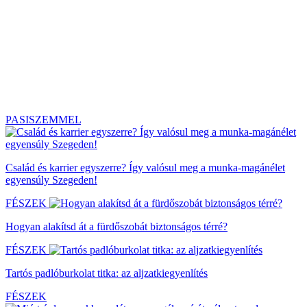
PASISZEMMEL
Család és karrier egyszerre? Így valósul meg a munka-magánélet
egyensúly Szegeden!
FÉSZEK
Hogyan alakítsd át a fürdőszobát biztonságos térré?
FÉSZEK
Tartós padlóburkolat titka: az aljzatkiegyenlítés
FÉSZEK