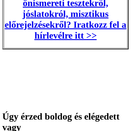
önismereti tesztekről,
jóslatokról, misztikus
előrejelzésekről? Iratkozz fel a
hírlevélre itt >>
Úgy érzed boldog és elégedett
vagy