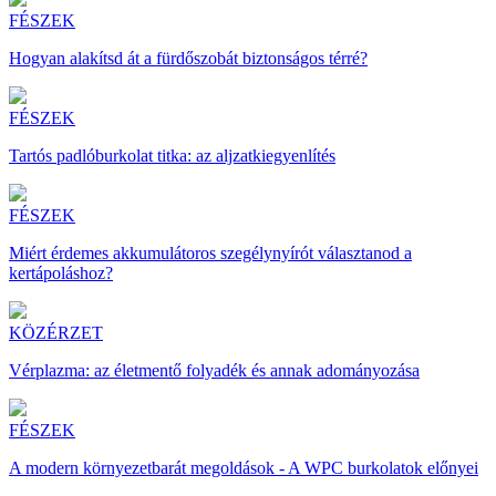
FÉSZEK
Hogyan alakítsd át a fürdőszobát biztonságos térré?
FÉSZEK
Tartós padlóburkolat titka: az aljzatkiegyenlítés
FÉSZEK
Miért érdemes akkumulátoros szegélynyírót választanod a
kertápoláshoz?
KÖZÉRZET
Vérplazma: az életmentő folyadék és annak adományozása
FÉSZEK
A modern környezetbarát megoldások - A WPC burkolatok előnyei