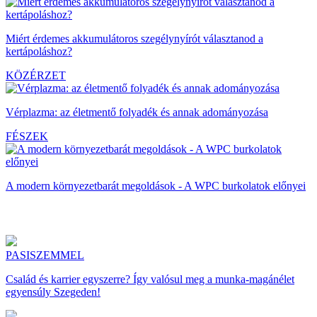
Miért érdemes akkumulátoros szegélynyírót választanod a
kertápoláshoz?
KÖZÉRZET
Vérplazma: az életmentő folyadék és annak adományozása
FÉSZEK
A modern környezetbarát megoldások - A WPC burkolatok előnyei
PASISZEMMEL
Család és karrier egyszerre? Így valósul meg a munka-magánélet
egyensúly Szegeden!