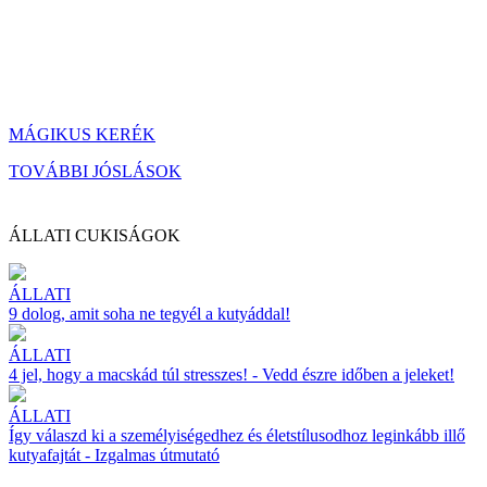
MÁGIKUS KERÉK
TOVÁBBI JÓSLÁSOK
ÁLLATI CUKISÁGOK
ÁLLATI
9 dolog, amit soha ne tegyél a kutyáddal!
ÁLLATI
4 jel, hogy a macskád túl stresszes! - Vedd észre időben a jeleket!
ÁLLATI
Így válaszd ki a személyiségedhez és életstílusodhoz leginkább illő
kutyafajtát - Izgalmas útmutató