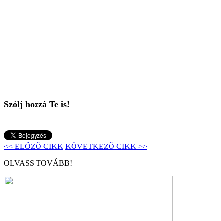
Szólj hozzá Te is!
<< ELŐZŐ CIKK
KÖVETKEZŐ CIKK >>
OLVASS TOVÁBB!