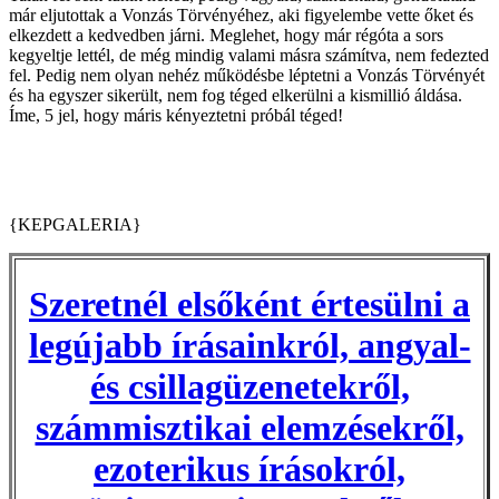
már eljutottak a Vonzás Törvényéhez, aki figyelembe vette őket és
elkezdett a kedvedben járni. Meglehet, hogy már régóta a sors
kegyeltje lettél, de még mindig valami másra számítva, nem fedezted
fel. Pedig nem olyan nehéz működésbe léptetni a Vonzás Törvényét
és ha egyszer sikerült, nem fog téged elkerülni a kismillió áldása.
Íme, 5 jel, hogy máris kényeztetni próbál téged!
{KEPGALERIA}
Szeretnél elsőként értesülni a
legújabb írásainkról, angyal-
és csillagüzenetekről,
számmisztikai elemzésekről,
ezoterikus írásokról,