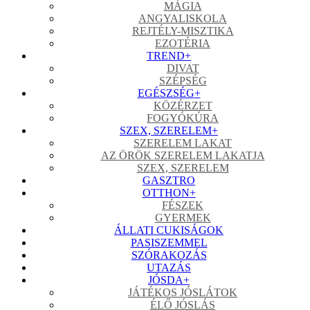
MÁGIA
ANGYALISKOLA
REJTÉLY-MISZTIKA
EZOTÉRIA
TREND
+
DIVAT
SZÉPSÉG
EGÉSZSÉG
+
KÖZÉRZET
FOGYÓKÚRA
SZEX, SZERELEM
+
SZERELEM LAKAT
AZ ÖRÖK SZERELEM LAKATJA
SZEX, SZERELEM
GASZTRO
OTTHON
+
FÉSZEK
GYERMEK
ÁLLATI CUKISÁGOK
PASISZEMMEL
SZÓRAKOZÁS
UTAZÁS
JÓSDA
+
JÁTÉKOS JÓSLÁTOK
ÉLŐ JÓSLÁS