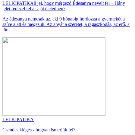
LELKIPATIKA
8 jel, hogy mérgező Édesanya nevelt fel – Hány
jelet fedezel fel a saját életedben?
Az édesanya nemcsak az, aki 9 hónapig hordozza a gyermekét a
szíve alatt és megszüli. Az anyát a szeretet, a ragaszkodás, az erő, a
tür...
LELKIPATIKA
Csendes kiégés - hogyan ismerjük fel?