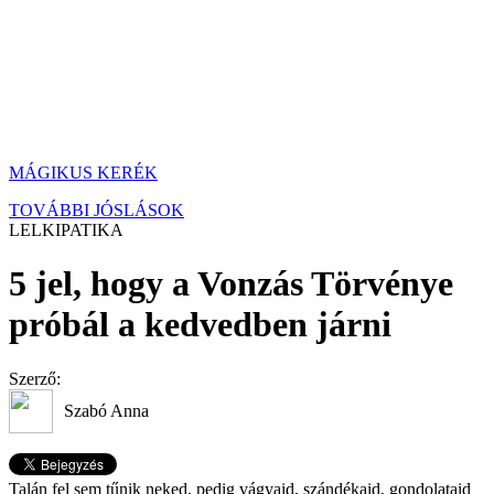
MÁGIKUS KERÉK
TOVÁBBI JÓSLÁSOK
LELKIPATIKA
5 jel, hogy a Vonzás Törvénye
próbál a kedvedben járni
Szerző:
Szabó Anna
Talán fel sem tűnik neked, pedig vágyaid, szándékaid, gondolataid