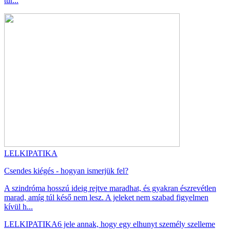
tür...
LELKIPATIKA
Csendes kiégés - hogyan ismerjük fel?
A szindróma hosszú ideig rejtve maradhat, és gyakran észrevétlen
marad, amíg túl késő nem lesz. A jeleket nem szabad figyelmen
kívül h...
LELKIPATIKA
6 jele annak, hogy egy elhunyt személy szelleme