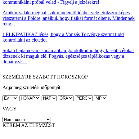
kommunikálni próbál veled - Figyelj a jelzésekre!
Amikor valaki meghal, sok minden történhet vele. Sokszor képes
visszatérni a Földre, anélkül, hogy fizikai formát öltene. Mindennek
reng...
LELKIPATIKA
7 lépés, hogy a Vonzás Törvénye szerint tudd
kontrollálni az életedet
Sokan hajlamosan csupán abban gondolkodni, hogy kisebb célokat
tűzzenek ki maguk elé. Fogyás, egészséges táplálkozás vagy a
dohányzás...
SZEMÉLYRE SZABOTT HOROSZKÓP
Adja meg születési időpontját!
VAGY
KÉREM AZ ELEMZÉST