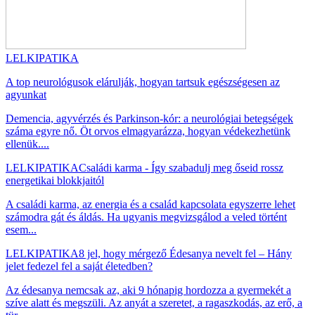
LELKIPATIKA
A top neurológusok elárulják, hogyan tartsuk egészségesen az
agyunkat
Demencia, agyvérzés és Parkinson-kór: a neurológiai betegségek
száma egyre nő. Öt orvos elmagyarázza, hogyan védekezhetünk
ellenük....
LELKIPATIKA
Családi karma - Így szabadulj meg őseid rossz
energetikai blokkjaitól
A családi karma, az energia és a család kapcsolata egyszerre lehet
számodra gát és áldás. Ha ugyanis megvizsgálod a veled történt
esem...
LELKIPATIKA
8 jel, hogy mérgező Édesanya nevelt fel – Hány
jelet fedezel fel a saját életedben?
Az édesanya nemcsak az, aki 9 hónapig hordozza a gyermekét a
szíve alatt és megszüli. Az anyát a szeretet, a ragaszkodás, az erő, a