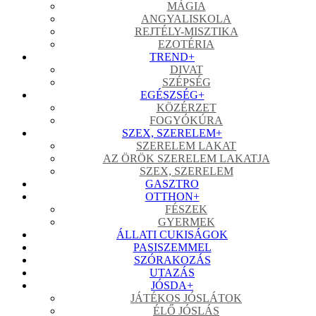
MÁGIA
ANGYALISKOLA
REJTÉLY-MISZTIKA
EZOTÉRIA
TREND
+
DIVAT
SZÉPSÉG
EGÉSZSÉG
+
KÖZÉRZET
FOGYÓKÚRA
SZEX, SZERELEM
+
SZERELEM LAKAT
AZ ÖRÖK SZERELEM LAKATJA
SZEX, SZERELEM
GASZTRO
OTTHON
+
FÉSZEK
GYERMEK
ÁLLATI CUKISÁGOK
PASISZEMMEL
SZÓRAKOZÁS
UTAZÁS
JÓSDA
+
JÁTÉKOS JÓSLÁTOK
ÉLŐ JÓSLÁS