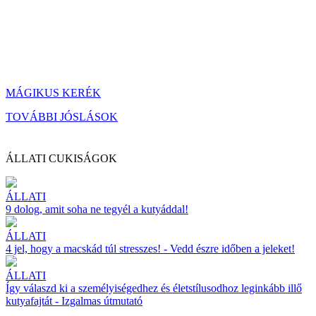
MÁGIKUS KERÉK
TOVÁBBI JÓSLÁSOK
ÁLLATI CUKISÁGOK
ÁLLATI
9 dolog, amit soha ne tegyél a kutyáddal!
ÁLLATI
4 jel, hogy a macskád túl stresszes! - Vedd észre időben a jeleket!
ÁLLATI
Így válaszd ki a személyiségedhez és életstílusodhoz leginkább illő
kutyafajtát - Izgalmas útmutató