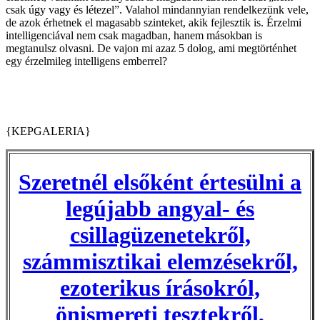
csak úgy vagy és létezel”. Valahol mindannyian rendelkezünk vele,
de azok érhetnek el magasabb szinteket, akik fejlesztik is. Érzelmi
intelligenciával nem csak magadban, hanem másokban is
megtanulsz olvasni. De vajon mi azaz 5 dolog, ami megtörténhet
egy érzelmileg intelligens emberrel?
{KEPGALERIA}
Szeretnél elsőként értesülni a
legújabb angyal- és
csillagüzenetekről,
számmisztikai elemzésekről,
ezoterikus írásokról,
önismereti tesztekről,