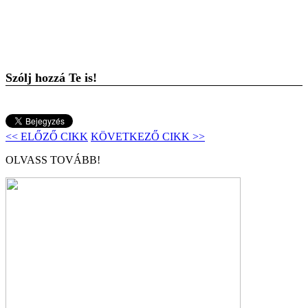
Szólj hozzá Te is!
<< ELŐZŐ CIKK
KÖVETKEZŐ CIKK >>
OLVASS TOVÁBB!