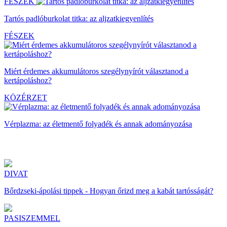
FÉSZEK
Tartós padlóburkolat titka: az aljzatkiegyenlítés
FÉSZEK
Miért érdemes akkumulátoros szegélynyírót választanod a
kertápoláshoz?
KÖZÉRZET
Vérplazma: az életmentő folyadék és annak adományozása
DIVAT
Bőrdzseki-ápolási tippek - Hogyan őrizd meg a kabát tartósságát?
PASISZEMMEL