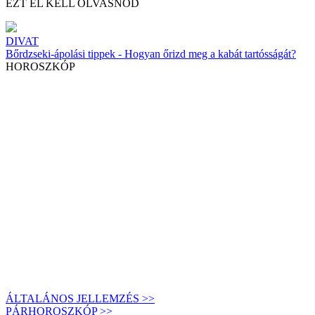
EZT EL KELL OLVASNOD
DIVAT
Bőrdzseki-ápolási tippek - Hogyan őrizd meg a kabát tartósságát?
HOROSZKÓP
ÁLTALÁNOS JELLEMZÉS >>
PÁRHOROSZKÓP >>