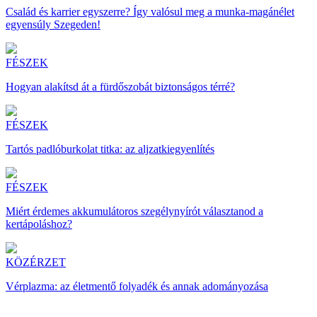
Család és karrier egyszerre? Így valósul meg a munka-magánélet
egyensúly Szegeden!
FÉSZEK
Hogyan alakítsd át a fürdőszobát biztonságos térré?
FÉSZEK
Tartós padlóburkolat titka: az aljzatkiegyenlítés
FÉSZEK
Miért érdemes akkumulátoros szegélynyírót választanod a
kertápoláshoz?
KÖZÉRZET
Vérplazma: az életmentő folyadék és annak adományozása