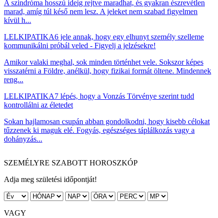
A szindróma hosszú ideig rejtve maradhat, és gyakran észrevétlen
marad, amíg túl késő nem lesz. A jeleket nem szabad figyelmen
kívül h...
LELKIPATIKA
6 jele annak, hogy egy elhunyt személy szelleme
kommunikálni próbál veled - Figyelj a jelzésekre!
Amikor valaki meghal, sok minden történhet vele. Sokszor képes
visszatérni a Földre, anélkül, hogy fizikai formát öltene. Mindennek
reng...
LELKIPATIKA
7 lépés, hogy a Vonzás Törvénye szerint tudd
kontrollálni az életedet
Sokan hajlamosan csupán abban gondolkodni, hogy kisebb célokat
tűzzenek ki maguk elé. Fogyás, egészséges táplálkozás vagy a
dohányzás...
SZEMÉLYRE SZABOTT HOROSZKÓP
Adja meg születési időpontját!
VAGY