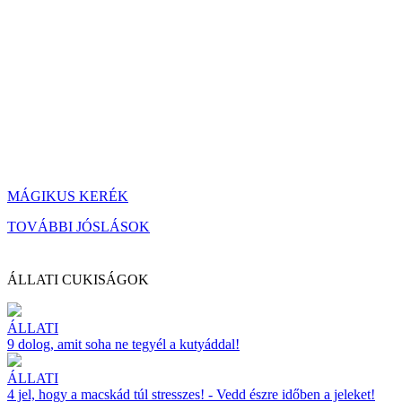
MÁGIKUS KERÉK
TOVÁBBI JÓSLÁSOK
ÁLLATI CUKISÁGOK
ÁLLATI
9 dolog, amit soha ne tegyél a kutyáddal!
ÁLLATI
4 jel, hogy a macskád túl stresszes! - Vedd észre időben a jeleket!