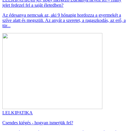
jelet fedezel fel a saját életedben?
Az édesanya nemcsak az, aki 9 hónapig hordozza a gyermekét a
szíve alatt és megszüli. Az anyát a szeretet, a ragaszkodás, az erő, a
tür...
LELKIPATIKA
Csendes kiégés - hogyan ismerjük fel?