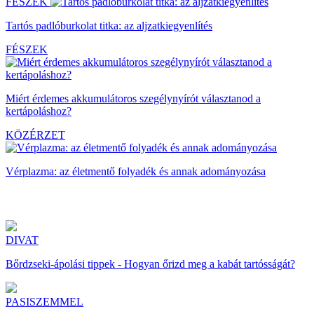
FÉSZEK
Tartós padlóburkolat titka: az aljzatkiegyenlítés
FÉSZEK
Miért érdemes akkumulátoros szegélynyírót választanod a
kertápoláshoz?
KÖZÉRZET
Vérplazma: az életmentő folyadék és annak adományozása
DIVAT
Bőrdzseki-ápolási tippek - Hogyan őrizd meg a kabát tartósságát?
PASISZEMMEL