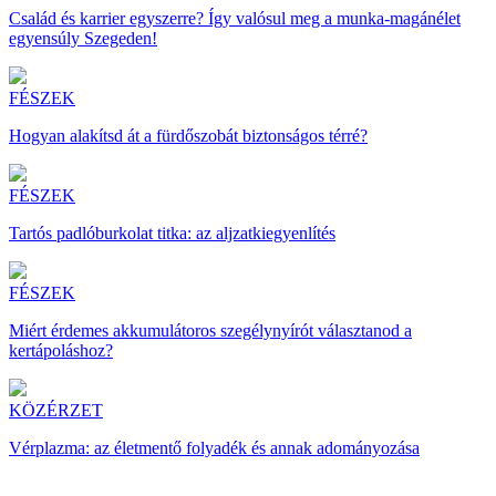
Család és karrier egyszerre? Így valósul meg a munka-magánélet
egyensúly Szegeden!
FÉSZEK
Hogyan alakítsd át a fürdőszobát biztonságos térré?
FÉSZEK
Tartós padlóburkolat titka: az aljzatkiegyenlítés
FÉSZEK
Miért érdemes akkumulátoros szegélynyírót választanod a
kertápoláshoz?
KÖZÉRZET
Vérplazma: az életmentő folyadék és annak adományozása