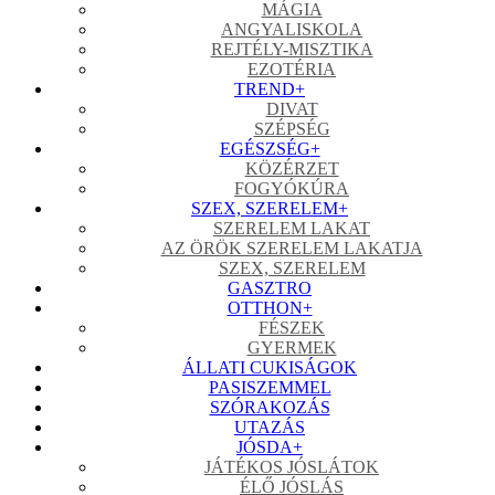
MÁGIA
ANGYALISKOLA
REJTÉLY-MISZTIKA
EZOTÉRIA
TREND
+
DIVAT
SZÉPSÉG
EGÉSZSÉG
+
KÖZÉRZET
FOGYÓKÚRA
SZEX, SZERELEM
+
SZERELEM LAKAT
AZ ÖRÖK SZERELEM LAKATJA
SZEX, SZERELEM
GASZTRO
OTTHON
+
FÉSZEK
GYERMEK
ÁLLATI CUKISÁGOK
PASISZEMMEL
SZÓRAKOZÁS
UTAZÁS
JÓSDA
+
JÁTÉKOS JÓSLÁTOK
ÉLŐ JÓSLÁS