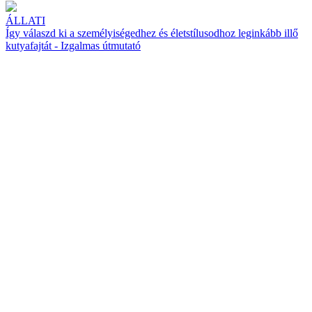
ÁLLATI
Így válaszd ki a személyiségedhez és életstílusodhoz leginkább illő
kutyafajtát - Izgalmas útmutató