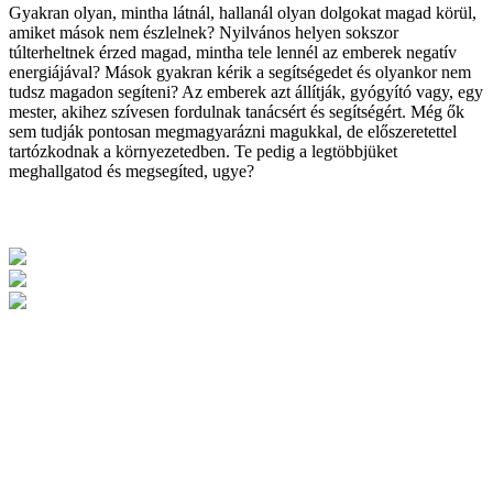
Gyakran olyan, mintha látnál, hallanál olyan dolgokat magad körül,
amiket mások nem észlelnek? Nyilvános helyen sokszor
túlterheltnek érzed magad, mintha tele lennél az emberek negatív
energiájával? Mások gyakran kérik a segítségedet és olyankor nem
tudsz magadon segíteni? Az emberek azt állítják, gyógyító vagy, egy
mester, akihez szívesen fordulnak tanácsért és segítségért. Még ők
sem tudják pontosan megmagyarázni magukkal, de előszeretettel
tartózkodnak a környezetedben. Te pedig a legtöbbjüket
meghallgatod és megsegíted, ugye?