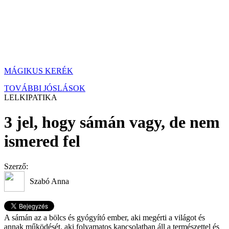
MÁGIKUS KERÉK
TOVÁBBI JÓSLÁSOK
LELKIPATIKA
3 jel, hogy sámán vagy, de nem
ismered fel
Szerző:
Szabó Anna
A sámán az a bölcs és gyógyító ember, aki megérti a világot és
annak működését, aki folyamatos kapcsolatban áll a természettel és