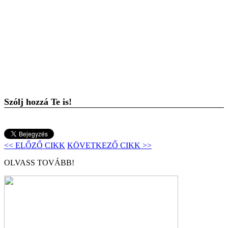
Szólj hozzá Te is!
<< ELŐZŐ CIKK
KÖVETKEZŐ CIKK >>
OLVASS TOVÁBB!