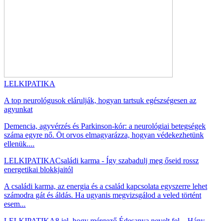
LELKIPATIKA
A top neurológusok elárulják, hogyan tartsuk egészségesen az
agyunkat
Demencia, agyvérzés és Parkinson-kór: a neurológiai betegségek
száma egyre nő. Öt orvos elmagyarázza, hogyan védekezhetünk
ellenük....
LELKIPATIKA
Családi karma - Így szabadulj meg őseid rossz
energetikai blokkjaitól
A családi karma, az energia és a család kapcsolata egyszerre lehet
számodra gát és áldás. Ha ugyanis megvizsgálod a veled történt
esem...
LELKIPATIKA
8 jel, hogy mérgező Édesanya nevelt fel – Hány