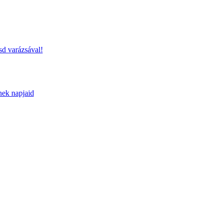
sd varázsával!
nek napjaid