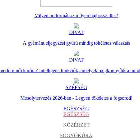
Milyen arcformához milyen hajhossz illik?
DIVAT
A gyémánt eljegyzési gyűrű mindig tökéletes választás
DIVAT
 modern női karóra? Intelligens funkciók, amelyek megkönnyítik a min
SZÉPSÉG
Mosolytervezés 2026-ban - Legyen tökéletes a fogsorod!
EGÉSZSÉG
EGÉSZSÉG
KÖZÉRZET
FOGYÓKÚRA