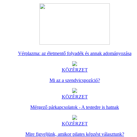
Vérplazma: az életmentő folyadék és annak adományozása
KÖZÉRZET
Mi az a szendvicspozíció?
KÖZÉRZET
Mérgező párkapcsolatok - A testedre is hatnak
KÖZÉRZET
Mire figyeljünk, amikor pilates képzést választunk?