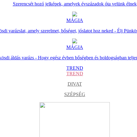
Szerencsét hozó jelképek, amelyek évszázadok óta velünk élnek
MÁGIA
sdi varázslat, amely szerelmet, bőséget, jóslatot hoz neked - Élj Pünkö
MÁGIA
ösdi áldás varázs - Hogy egész évben bőségben és boldogságban telje
TREND
TREND
DIVAT
SZÉPSÉG