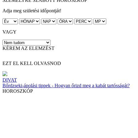
SZEMÉLYRE SZABOTT HOROSZKÓP
Adja meg születési időpontját!
VAGY
KÉREM AZ ELEMZÉST
EZT EL KELL OLVASNOD
DIVAT
Bőrdzseki-ápolási tippek - Hogyan őrizd meg a kabát tartósságát?
HOROSZKÓP