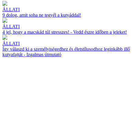
ÁLLATI
9 dolog, amit soha ne tegyél a kutyáddal!
ÁLLATI
4 jel, hogy a macskád túl stresszes! - Vedd észre időben a jeleket!
ÁLLATI
Így válaszd ki a személyiségedhez és életstílusodhoz leginkább illő
kutyafajtát - Izgalmas útmutató