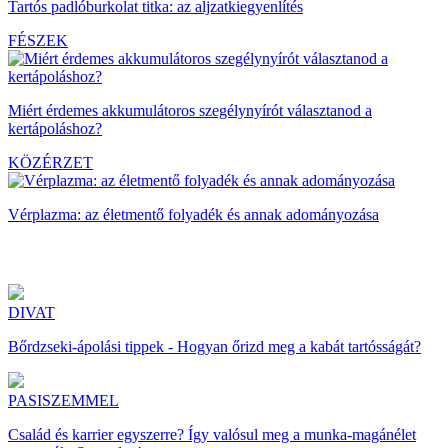
Tartós padlóburkolat titka: az aljzatkiegyenlítés
FÉSZEK
Miért érdemes akkumulátoros szegélynyírót választanod a
kertápoláshoz?
KÖZÉRZET
Vérplazma: az életmentő folyadék és annak adományozása
DIVAT
Bőrdzseki-ápolási tippek - Hogyan őrizd meg a kabát tartósságát?
PASISZEMMEL
Család és karrier egyszerre? Így valósul meg a munka-magánélet