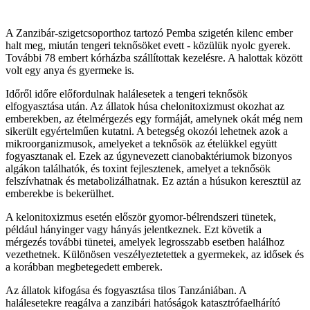
A Zanzibár-szigetcsoporthoz tartozó Pemba szigetén kilenc ember
halt meg, miután tengeri teknősöket evett - közülük nyolc gyerek.
További 78 embert kórházba szállítottak kezelésre. A halottak között
volt egy anya és gyermeke is.
Időről időre előfordulnak halálesetek a tengeri teknősök
elfogyasztása után. Az állatok húsa chelonitoxizmust okozhat az
emberekben, az ételmérgezés egy formáját, amelynek okát még nem
sikerült egyértelműen kutatni. A betegség okozói lehetnek azok a
mikroorganizmusok, amelyeket a teknősök az ételükkel együtt
fogyasztanak el. Ezek az úgynevezett cianobaktériumok bizonyos
algákon találhatók, és toxint fejlesztenek, amelyet a teknősök
felszívhatnak és metabolizálhatnak. Ez aztán a húsukon keresztül az
emberekbe is bekerülhet.
A kelonitoxizmus esetén először gyomor-bélrendszeri tünetek,
például hányinger vagy hányás jelentkeznek. Ezt követik a
mérgezés további tünetei, amelyek legrosszabb esetben halálhoz
vezethetnek. Különösen veszélyeztetettek a gyermekek, az idősek és
a korábban megbetegedett emberek.
Az állatok kifogása és fogyasztása tilos Tanzániában. A
halálesetekre reagálva a zanzibári hatóságok katasztrófaelhárító