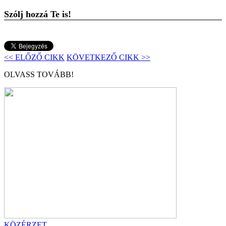
Szólj hozzá Te is!
<< ELŐZŐ CIKK
KÖVETKEZŐ CIKK >>
OLVASS TOVÁBB!
KÖZÉRZET