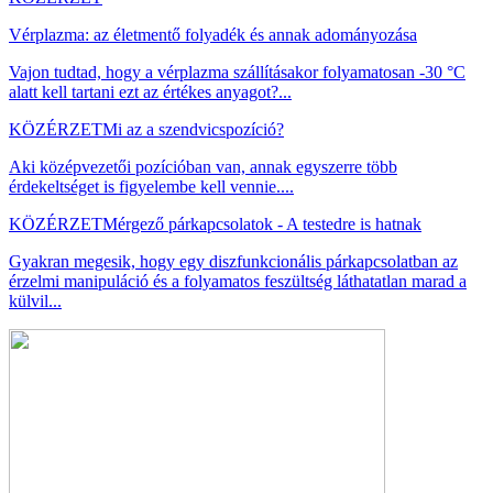
Vérplazma: az életmentő folyadék és annak adományozása
Vajon tudtad, hogy a vérplazma szállításakor folyamatosan -30 °C
alatt kell tartani ezt az értékes anyagot?...
KÖZÉRZET
Mi az a szendvicspozíció?
Aki középvezetői pozícióban van, annak egyszerre több
érdekeltséget is figyelembe kell vennie....
KÖZÉRZET
Mérgező párkapcsolatok - A testedre is hatnak
Gyakran megesik, hogy egy diszfunkcionális párkapcsolatban az
érzelmi manipuláció és a folyamatos feszültség láthatatlan marad a
külvil...