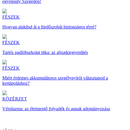
egyensúly Szegeden!
FÉSZEK
Hogyan alakítsd át a fürdőszobát biztonságos térré?
FÉSZEK
Tartós padlóburkolat titka: az aljzatkiegyenlítés
FÉSZEK
Miért érdemes akkumulátoros szegélynyírót választanod a
kertápoláshoz?
KÖZÉRZET
Vérplazma: az életmentő folyadék és annak adományozása