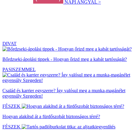
NAPI ANGYAL >
DIVAT
Bőrdzseki-ápolási tippek - Hogyan őrizd meg a kabát tartósságát?
PASISZEMMEL
Család és karrier egyszerre? Így valósul meg a munka-magánélet
egyensúly Szegeden!
FÉSZEK
Hogyan alakítsd át a fürdőszobát biztonságos térré?
FÉSZEK