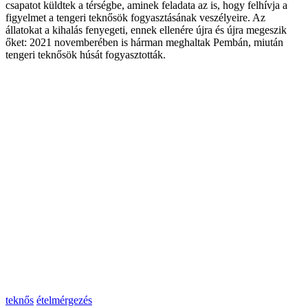
csapatot küldtek a térségbe, aminek feladata az is, hogy felhívja a
figyelmet a tengeri teknősök fogyasztásának veszélyeire. Az
állatokat a kihalás fenyegeti, ennek ellenére újra és újra megeszik
őket: 2021 novemberében is hárman meghaltak Pembán, miután
tengeri teknősök húsát fogyasztották.
teknős
ételmérgezés