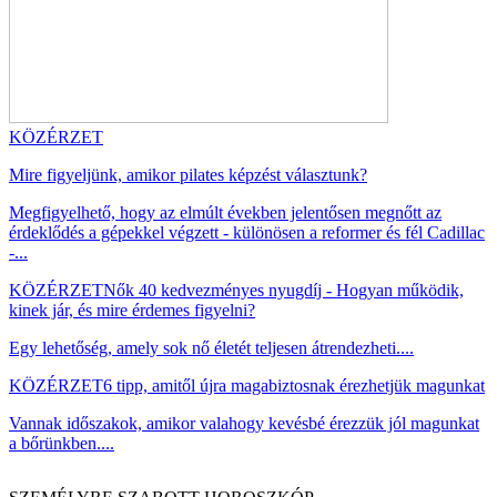
KÖZÉRZET
Mire figyeljünk, amikor pilates képzést választunk?
Megfigyelhető, hogy az elmúlt években jelentősen megnőtt az
érdeklődés a gépekkel végzett - különösen a reformer és fél Cadillac
-...
KÖZÉRZET
Nők 40 kedvezményes nyugdíj - Hogyan működik,
kinek jár, és mire érdemes figyelni?
Egy lehetőség, amely sok nő életét teljesen átrendezheti....
KÖZÉRZET
6 tipp, amitől újra magabiztosnak érezhetjük magunkat
Vannak időszakok, amikor valahogy kevésbé érezzük jól magunkat
a bőrünkben....