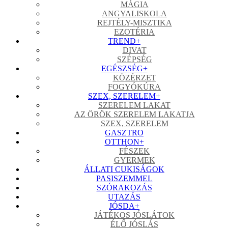
MÁGIA
ANGYALISKOLA
REJTÉLY-MISZTIKA
EZOTÉRIA
TREND
+
DIVAT
SZÉPSÉG
EGÉSZSÉG
+
KÖZÉRZET
FOGYÓKÚRA
SZEX, SZERELEM
+
SZERELEM LAKAT
AZ ÖRÖK SZERELEM LAKATJA
SZEX, SZERELEM
GASZTRO
OTTHON
+
FÉSZEK
GYERMEK
ÁLLATI CUKISÁGOK
PASISZEMMEL
SZÓRAKOZÁS
UTAZÁS
JÓSDA
+
JÁTÉKOS JÓSLÁTOK
ÉLŐ JÓSLÁS