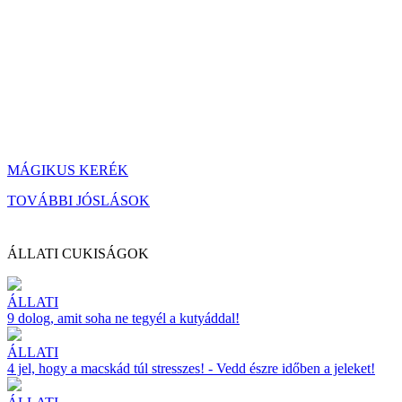
MÁGIKUS KERÉK
TOVÁBBI JÓSLÁSOK
ÁLLATI CUKISÁGOK
ÁLLATI
9 dolog, amit soha ne tegyél a kutyáddal!
ÁLLATI
4 jel, hogy a macskád túl stresszes! - Vedd észre időben a jeleket!