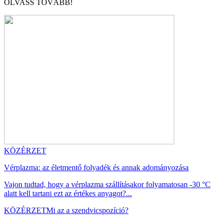
OLVASS TOVÁBB!
KÖZÉRZET
Vérplazma: az életmentő folyadék és annak adományozása
Vajon tudtad, hogy a vérplazma szállításakor folyamatosan -30 °C
alatt kell tartani ezt az értékes anyagot?...
KÖZÉRZET
Mi az a szendvicspozíció?