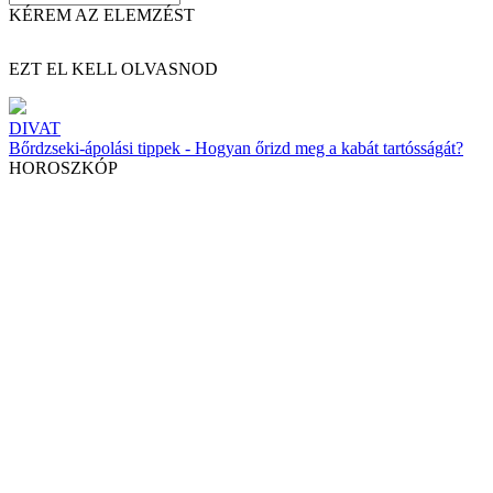
KÉREM AZ ELEMZÉST
EZT EL KELL OLVASNOD
DIVAT
Bőrdzseki-ápolási tippek - Hogyan őrizd meg a kabát tartósságát?
HOROSZKÓP