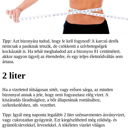
Tipp:
Azt bizonyára tudod, hogy le kell fogynod! A karcsú derék
nemcsak a pasiknak tetszik, de csökkenti a szívbetegségek
kockázatát is. Ha tehát meghaladod azt a bizonyos 81 centimétert,
akkor nagyon ügyelj az étrendedre, és egy teljes életmódváltás sem
ártana.
2 liter
Ha a vizeleted túlságosan sötét, vagy erősen sárga, az minden
bizonnyal annak a jele, hogy nem fogyasztasz elég vizet. A
kiszáradás fáradtsághoz, a bőr állapotának romlásához,
székrekedéshez, stb. vezethet.
Tipp: Igyál meg naponta legalább 2 liter szénsavmentes ásványvizet,
vagy cukrozatlan gyógyteát. Ezt kiegészítheted még zöldség- és
gyümölcslevekkel, levesekkel. A tökéletes vizelet világos