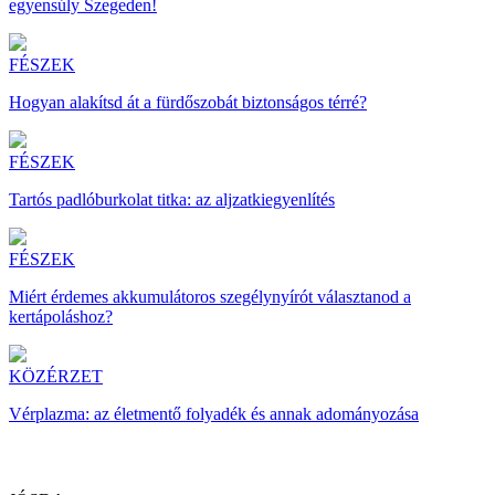
egyensúly Szegeden!
FÉSZEK
Hogyan alakítsd át a fürdőszobát biztonságos térré?
FÉSZEK
Tartós padlóburkolat titka: az aljzatkiegyenlítés
FÉSZEK
Miért érdemes akkumulátoros szegélynyírót választanod a
kertápoláshoz?
KÖZÉRZET
Vérplazma: az életmentő folyadék és annak adományozása