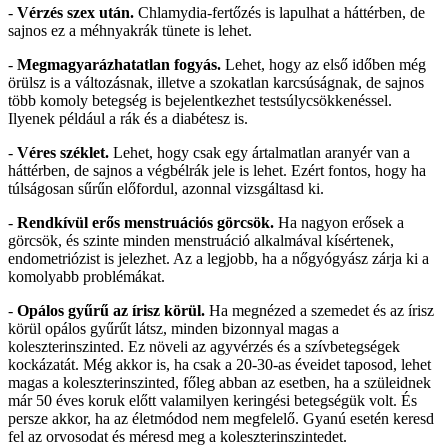
-
Vérzés szex után.
Chlamydia-fertőzés is lapulhat a háttérben, de
sajnos ez a méhnyakrák tünete is lehet.
-
Megmagyarázhatatlan fogyás.
Lehet, hogy az első időben még
örülsz is a változásnak, illetve a szokatlan karcsúságnak, de sajnos
több komoly betegség is bejelentkezhet testsúlycsökkenéssel.
Ilyenek például a rák és a diabétesz is.
-
Véres széklet.
Lehet, hogy csak egy ártalmatlan aranyér van a
háttérben, de sajnos a végbélrák jele is lehet. Ezért fontos, hogy ha
túlságosan sűrűn előfordul, azonnal vizsgáltasd ki.
-
Rendkívül erős menstruációs görcsök.
Ha nagyon erősek a
görcsök, és szinte minden menstruáció alkalmával kísértenek,
endometriózist is jelezhet. Az a legjobb, ha a nőgyógyász zárja ki a
komolyabb problémákat.
-
Opálos gyűrű az írisz körül.
Ha megnézed a szemedet és az írisz
körül opálos gyűrűt látsz, minden bizonnyal magas a
koleszterinszinted. Ez növeli az agyvérzés és a szívbetegségek
kockázatát. Még akkor is, ha csak a 20-30-as éveidet taposod, lehet
magas a koleszterinszinted, főleg abban az esetben, ha a szüleidnek
már 50 éves koruk előtt valamilyen keringési betegségük volt. És
persze akkor, ha az életmódod nem megfelelő. Gyanú esetén keresd
fel az orvosodat és méresd meg a koleszterinszintedet.