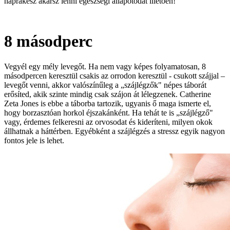
naprakész akarsz lenni egészségi állapotodat illetően!
8 másodperc
Vegyél egy mély levegőt. Ha nem vagy képes folyamatosan, 8
másodpercen keresztül csakis az orrodon keresztül - csukott szájjal –
levegőt venni, akkor valószínűleg a „szájlégzők" népes táborát
erősíted, akik szinte mindig csak szájon át lélegzenek. Catherine
Zeta Jones is ebbe a táborba tartozik, ugyanis ő maga ismerte el,
hogy borzasztóan horkol éjszakánként. Ha tehát te is „szájlégző"
vagy, érdemes felkeresni az orvosodat és kideríteni, milyen okok
állhatnak a háttérben. Egyébként a szájlégzés a stressz egyik nagyon
fontos jele is lehet.