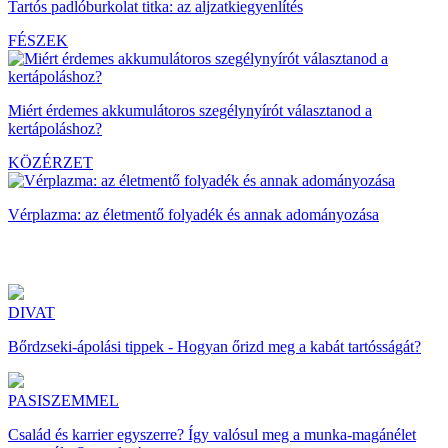
Tartós padlóburkolat titka: az aljzatkiegyenlítés
FÉSZEK
Miért érdemes akkumulátoros szegélynyírót választanod a
kertápoláshoz?
KÖZÉRZET
Vérplazma: az életmentő folyadék és annak adományozása
DIVAT
Bőrdzseki-ápolási tippek - Hogyan őrizd meg a kabát tartósságát?
PASISZEMMEL
Család és karrier egyszerre? Így valósul meg a munka-magánélet