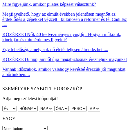
Mire figyeljünk, amikor pilates képzést választunk?
Megfigyelhető, hogy az elmúlt években jelentősen megnőtt az
érdeklődés a gépekkel végzett - különösen a reformer és fél Cadillac
-...
KÖZÉRZET
Nők 40 kedvezményes nyugdíj - Hogyan működik,
kinek jár, és mire érdemes figyelni?
Egy lehetőség, amely sok nő életét teljesen átrendezheti....
KÖZÉRZET
6 tipp, amitől újra magabiztosnak érezhetjük magunkat
Vannak időszakok, amikor valahogy kevésbé érezzük jól magunkat
a bőrünkben....
SZEMÉLYRE SZABOTT HOROSZKÓP
Adja meg születési időpontját!
VAGY