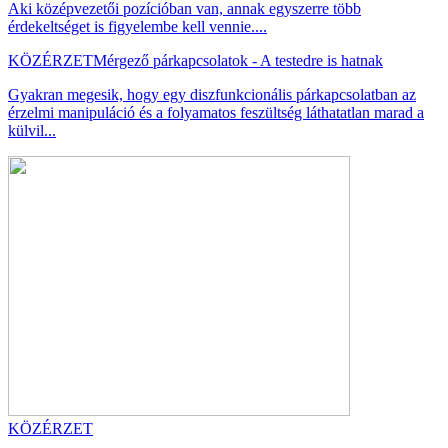
Aki középvezetői pozícióban van, annak egyszerre több
érdekeltséget is figyelembe kell vennie....
KÖZÉRZET
Mérgező párkapcsolatok - A testedre is hatnak
Gyakran megesik, hogy egy diszfunkcionális párkapcsolatban az
érzelmi manipuláció és a folyamatos feszültség láthatatlan marad a
külvil...
KÖZÉRZET