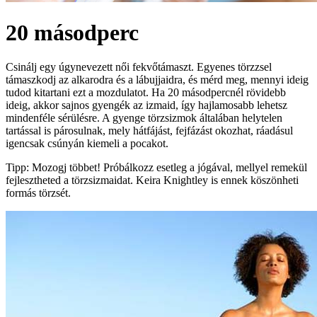
20 másodperc
Csinálj egy úgynevezett női fekvőtámaszt. Egyenes törzzsel
támaszkodj az alkarodra és a lábujjaidra, és mérd meg, mennyi ideig
tudod kitartani ezt a mozdulatot. Ha 20 másodpercnél rövidebb
ideig, akkor sajnos gyengék az izmaid, így hajlamosabb lehetsz
mindenféle sérülésre. A gyenge törzsizmok általában helytelen
tartással is párosulnak, mely hátfájást, fejfázást okozhat, ráadásul
igencsak csúnyán kiemeli a pocakot.
Tipp: Mozogj többet! Próbálkozz esetleg a jógával, mellyel remekül
fejlesztheted a törzsizmaidat. Keira Knightley is ennek köszönheti
formás törzsét.