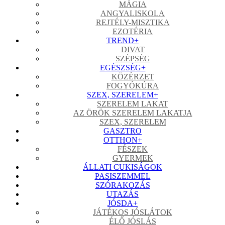
MÁGIA
ANGYALISKOLA
REJTÉLY-MISZTIKA
EZOTÉRIA
TREND
+
DIVAT
SZÉPSÉG
EGÉSZSÉG
+
KÖZÉRZET
FOGYÓKÚRA
SZEX, SZERELEM
+
SZERELEM LAKAT
AZ ÖRÖK SZERELEM LAKATJA
SZEX, SZERELEM
GASZTRO
OTTHON
+
FÉSZEK
GYERMEK
ÁLLATI CUKISÁGOK
PASISZEMMEL
SZÓRAKOZÁS
UTAZÁS
JÓSDA
+
JÁTÉKOS JÓSLÁTOK
ÉLŐ JÓSLÁS