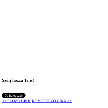
Szólj hozzá Te is!
<< ELŐZŐ CIKK
KÖVETKEZŐ CIKK >>