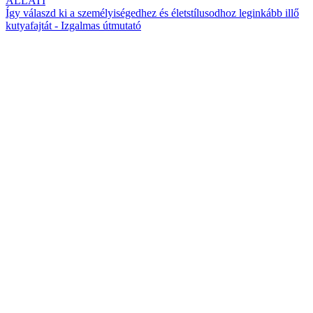
ÁLLATI
Így válaszd ki a személyiségedhez és életstílusodhoz leginkább illő
kutyafajtát - Izgalmas útmutató