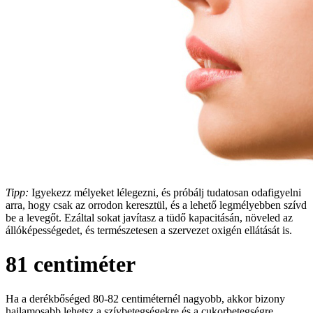
Tipp:
Igyekezz mélyeket lélegezni, és próbálj tudatosan odafigyelni
arra, hogy csak az orrodon keresztül, és a lehető legmélyebben szívd
be a levegőt. Ezáltal sokat javítasz a tüdő kapacitásán, növeled az
állóképességedet, és természetesen a szervezet oxigén ellátását is.
81 centiméter
Ha a derékbőséged 80-82 centiméternél nagyobb, akkor bizony
hajlamosabb lehetsz a szívbetegségekre és a cukorbetegségre