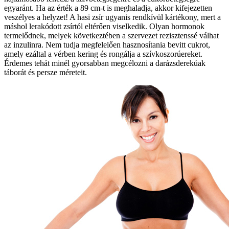
egyaránt. Ha az érték a 89 cm-t is meghaladja, akkor kifejezetten
veszélyes a helyzet! A hasi zsír ugyanis rendkívül kártékony, mert a
máshol lerakódott zsírtól eltérően viselkedik. Olyan hormonok
termelődnek, melyek következtében a szervezet rezisztenssé válhat
az inzulinra. Nem tudja megfelelően hasznosítania bevitt cukrot,
amely ezáltal a vérben kering és rongálja a szívkoszorúereket.
Érdemes tehát minél gyorsabban megcélozni a darázsderekúak
táborát és persze méreteit.