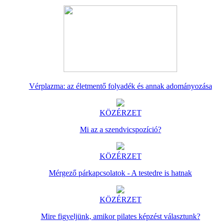
Vérplazma: az életmentő folyadék és annak adományozása
KÖZÉRZET
Mi az a szendvicspozíció?
KÖZÉRZET
Mérgező párkapcsolatok - A testedre is hatnak
KÖZÉRZET
Mire figyeljünk, amikor pilates képzést választunk?