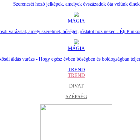
Szerencsét hozó jelképek, amelyek évszázadok óta velünk élnek
MÁGIA
sdi varázslat, amely szerelmet, bőséget, jóslatot hoz neked - Élj Pünkö
MÁGIA
ösdi áldás varázs - Hogy egész évben bőségben és boldogságban telje
TREND
TREND
DIVAT
SZÉPSÉG