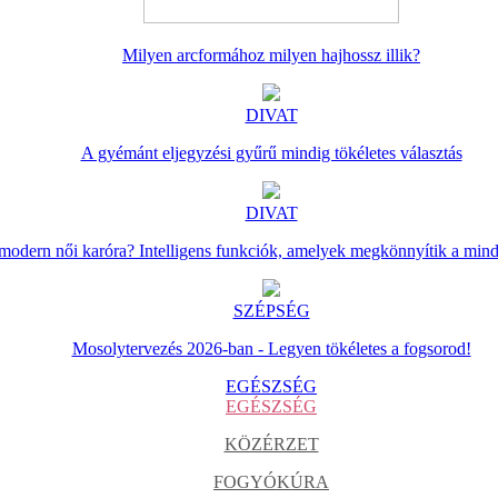
Milyen arcformához milyen hajhossz illik?
DIVAT
A gyémánt eljegyzési gyűrű mindig tökéletes választás
DIVAT
 modern női karóra? Intelligens funkciók, amelyek megkönnyítik a min
SZÉPSÉG
Mosolytervezés 2026-ban - Legyen tökéletes a fogsorod!
EGÉSZSÉG
EGÉSZSÉG
KÖZÉRZET
FOGYÓKÚRA