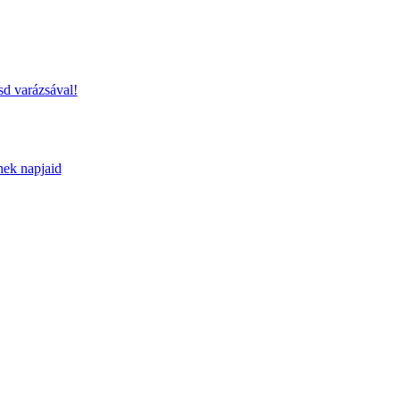
sd varázsával!
nek napjaid