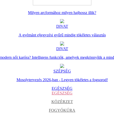
Milyen arcformához milyen hajhossz illik?
DIVAT
A gyémánt eljegyzési gyűrű mindig tökéletes választás
DIVAT
 modern női karóra? Intelligens funkciók, amelyek megkönnyítik a min
SZÉPSÉG
Mosolytervezés 2026-ban - Legyen tökéletes a fogsorod!
EGÉSZSÉG
EGÉSZSÉG
KÖZÉRZET
FOGYÓKÚRA