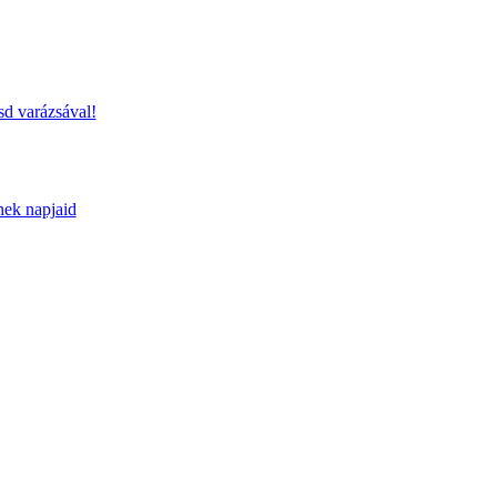
sd varázsával!
nek napjaid