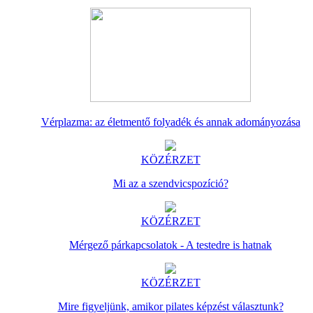
Vérplazma: az életmentő folyadék és annak adományozása
KÖZÉRZET
Mi az a szendvicspozíció?
KÖZÉRZET
Mérgező párkapcsolatok - A testedre is hatnak
KÖZÉRZET
Mire figyeljünk, amikor pilates képzést választunk?