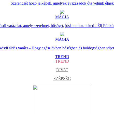
Szerencsét hozó jelképek, amelyek évszázadok óta velünk élnek
MÁGIA
sdi varázslat, amely szerelmet, bőséget, jóslatot hoz neked - Élj Pünkö
MÁGIA
ösdi áldás varázs - Hogy egész évben bőségben és boldogságban telje
TREND
TREND
DIVAT
SZÉPSÉG