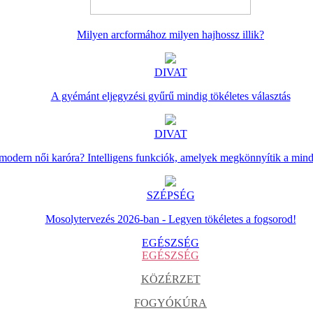
Milyen arcformához milyen hajhossz illik?
DIVAT
A gyémánt eljegyzési gyűrű mindig tökéletes választás
DIVAT
 modern női karóra? Intelligens funkciók, amelyek megkönnyítik a min
SZÉPSÉG
Mosolytervezés 2026-ban - Legyen tökéletes a fogsorod!
EGÉSZSÉG
EGÉSZSÉG
KÖZÉRZET
FOGYÓKÚRA