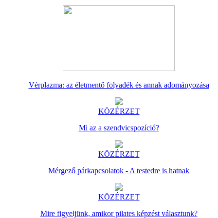
Vérplazma: az életmentő folyadék és annak adományozása
KÖZÉRZET
Mi az a szendvicspozíció?
KÖZÉRZET
Mérgező párkapcsolatok - A testedre is hatnak
KÖZÉRZET
Mire figyeljünk, amikor pilates képzést választunk?