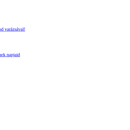
sd varázsával!
nek napjaid