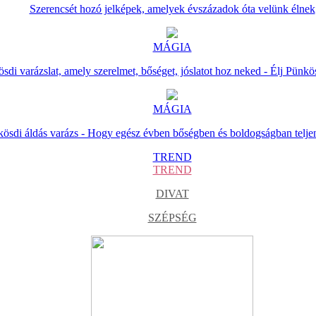
Szerencsét hozó jelképek, amelyek évszázadok óta velünk élnek
MÁGIA
sdi varázslat, amely szerelmet, bőséget, jóslatot hoz neked - Élj Pünkö
MÁGIA
ösdi áldás varázs - Hogy egész évben bőségben és boldogságban telje
TREND
TREND
DIVAT
SZÉPSÉG