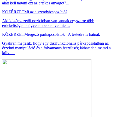
alatt kell tartani ezt az értékes anyagot?...
KÖZÉRZET
Mi az a szendvicspozíció?
Aki középvezetői pozícióban van, annak egyszerre több
érdekeltséget is figyelembe kell vennie....
KÖZÉRZET
Mérgező párkapcsolatok - A testedre is hatnak
Gyakran megesik, hogy egy diszfunkcionális párkapcsolatban az
érzelmi manipuláció és a folyamatos feszültség láthatatlan marad a
külvil...