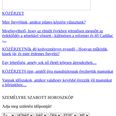
KÖZÉRZET
Mire figyeljünk, amikor pilates képzést választunk?
Megfigyelhető, hogy az elmúlt években jelentősen megnőtt az
érdeklődés a gépekkel végzett - különösen a reformer és fél Cadillac
-...
KÖZÉRZET
Nők 40 kedvezményes nyugdíj - Hogyan működik,
kinek jár, és mire érdemes figyelni?
Egy lehetőség, amely sok nő életét teljesen átrendezheti....
KÖZÉRZET
6 tipp, amitől újra magabiztosnak érezhetjük magunkat
Vannak időszakok, amikor valahogy kevésbé érezzük jól magunkat
a bőrünkben....
SZEMÉLYRE SZABOTT HOROSZKÓP
Adja meg születési időpontját!