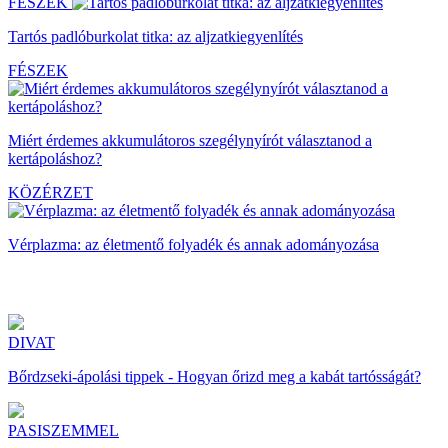
FÉSZEK
Tartós padlóburkolat titka: az aljzatkiegyenlítés
FÉSZEK
Miért érdemes akkumulátoros szegélynyírót választanod a
kertápoláshoz?
KÖZÉRZET
Vérplazma: az életmentő folyadék és annak adományozása
DIVAT
Bőrdzseki-ápolási tippek - Hogyan őrizd meg a kabát tartósságát?
PASISZEMMEL