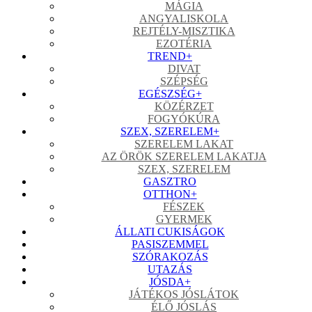
MÁGIA
ANGYALISKOLA
REJTÉLY-MISZTIKA
EZOTÉRIA
TREND
+
DIVAT
SZÉPSÉG
EGÉSZSÉG
+
KÖZÉRZET
FOGYÓKÚRA
SZEX, SZERELEM
+
SZERELEM LAKAT
AZ ÖRÖK SZERELEM LAKATJA
SZEX, SZERELEM
GASZTRO
OTTHON
+
FÉSZEK
GYERMEK
ÁLLATI CUKISÁGOK
PASISZEMMEL
SZÓRAKOZÁS
UTAZÁS
JÓSDA
+
JÁTÉKOS JÓSLÁTOK
ÉLŐ JÓSLÁS