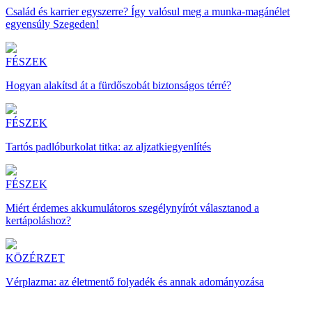
Család és karrier egyszerre? Így valósul meg a munka-magánélet
egyensúly Szegeden!
FÉSZEK
Hogyan alakítsd át a fürdőszobát biztonságos térré?
FÉSZEK
Tartós padlóburkolat titka: az aljzatkiegyenlítés
FÉSZEK
Miért érdemes akkumulátoros szegélynyírót választanod a
kertápoláshoz?
KÖZÉRZET
Vérplazma: az életmentő folyadék és annak adományozása