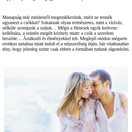
Manapság már mindenről megemlékezünk, miért ne tennék
ugyanezt a csókkal? Sokaknak olyan természetes, mint a vízívás,
nélküle szomjazik a szájuk… Mégis a filmesek egyik kedvenc
kelléktára, a szintén megélt közhely miatt: a csók a szerelem
beszéde… Árulkodó és élményekkel teli. Meglepő módon mégsem
erotikus tartalma miatt indult el a népszerűség útján, bár vitathatatlan
tény, hogy jelenleg szinte csak ebben a formában tudunk rágondolni.