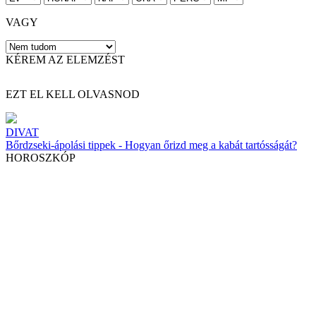
VAGY
KÉREM AZ ELEMZÉST
EZT EL KELL OLVASNOD
DIVAT
Bőrdzseki-ápolási tippek - Hogyan őrizd meg a kabát tartósságát?
HOROSZKÓP