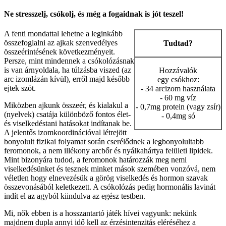
Ne stresszelj, csókolj, és még a fogaidnak is jót teszel!
A fenti mondattal lehetne a leginkább
összefoglalni az ajkak szenvedélyes
Tudtad?
összeérintésének következményeit.
Persze, mint mindennek a csókolózásnak
is van árnyoldala, ha túlzásba viszed (az
Hozzávalók
arc izomlázán kívül), erről majd később
egy csókhoz:
ejtek szót.
- 34 arcizom használata
- 60 mg víz
Miközben ajkunk összeér, és kialakul a
- 0,7mg protein (vagy zsír)
(nyelvek) csatája különböző fontos élet-
- 0,4mg só
és viselkedéstani hatásokat indítanak be.
A jelentős izomkoordinációval létrejött
bonyolult fizikai folyamat során cserélődnek a legbonyolultabb
feromonok, a nem illékony arcbőr és nyálkahártya felületi lipidek.
Mint bizonyára tudod, a feromonok határozzák meg nemi
viselkedésünket és tesznek minket mások szemében vonzóvá, nem
véletlen hogy elnevezésük a görög viselkedés és hormon szavak
összevonásából keletkezett. A csókolózás pedig hormonális lavinát
indít el az agyból kiindulva az egész testben.
Mi, nők ebben is a hosszantartó játék hívei vagyunk: nekünk
majdnem dupla annyi idő kell az érzésintenzitás eléréséhez a