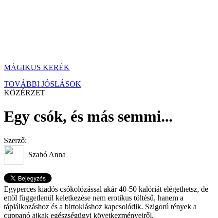
MÁGIKUS KERÉK
TOVÁBBI JÓSLÁSOK
KÖZÉRZET
Egy csók, és más semmi...
Szerző:
Szabó Anna
Egyperces kiadós csókolózással akár 40-50 kalóriát elégethetsz, de
ettől függetlenül keletkezése nem erotikus töltésű, hanem a
táplálkozáshoz és a birtokláshoz kapcsolódik. Szigorú tények a
cuppanó ajkak egészségügyi következményeiről.