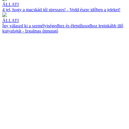
ÁLLATI
4 jel, hogy a macskád túl stresszes! - Vedd észre időben a jeleket!
ÁLLATI
Így válaszd ki a személyiségedhez és életstílusodhoz leginkább illő
kutyafajtát - Izgalmas útmutató