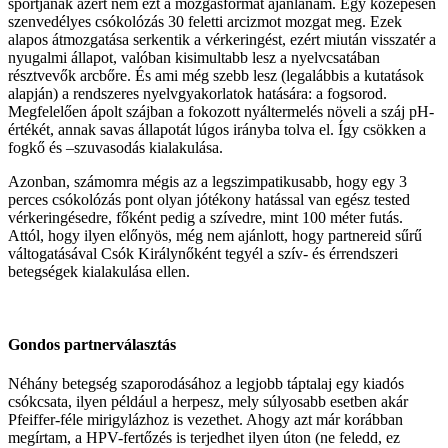
sportjának azért nem ezt a mozgásformát ajánlanám. Egy közepesen
szenvedélyes csókolózás 30 feletti arcizmot mozgat meg. Ezek
alapos átmozgatása serkentik a vérkeringést, ezért miután visszatér a
nyugalmi állapot, valóban kisimultabb lesz a nyelvcsatában
résztvevők arcbőre. És ami még szebb lesz (legalábbis a kutatások
alapján) a rendszeres nyelvgyakorlatok hatására: a fogsorod.
Megfelelően ápolt szájban a fokozott nyáltermelés növeli a száj pH-
értékét, annak savas állapotát lúgos irányba tolva el. Így csökken a
fogkő és –szuvasodás kialakulása.
Azonban, számomra mégis az a legszimpatikusabb, hogy egy 3
perces csókolózás pont olyan jótékony hatással van egész tested
vérkeringésedre, főként pedig a szívedre, mint 100 méter futás.
Attól, hogy ilyen előnyös, még nem ajánlott, hogy partnereid sűrű
váltogatásával Csók Királynőként tegyél a szív- és érrendszeri
betegségek kialakulása ellen.
Gondos partnerválasztás
Néhány betegség szaporodásához a legjobb táptalaj egy kiadós
csókcsata, ilyen például a herpesz, mely súlyosabb esetben akár
Pfeiffer-féle mirigylázhoz is vezethet. Ahogy azt már korábban
megírtam, a HPV-fertőzés is terjedhet ilyen úton (ne feledd, ez