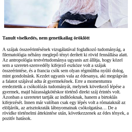
Tanult viselkedés, nem genetikailag öröklött
A szájak összeérintésének vizsgálatával foglalkozó tudományág, a
filematológia néhány meglepő tényt derített ki rövid fennállása alatt.
Az antropológia testvértudománya ugyanis azt állítja, hogy közel
sem a szeretet-szenvedély kifejező eszköze volt a szájak
összeérintése, és a francia csók sem olyan régmúltba nyúló dolog,
mint gondolnánk. Kezdet ugyanis vala az édesanya, aki megrágván
a falatot szájával adta át gyermekének. Erre a momentumra
eredeztetik a csókolózás tudományát, melynek következő lépése a
gyermek, majd házasságkötéskor történő direkt száj érintés volt.
Azonban a szeretetet tartják az indítóoknak, hanem a birtoklás
kifejezését. Innen már valóban csak egy lépés volt a rómaiaknál az
elöljárók, az arisztokraták lábnyomainak csókolgatása… De a
rövidke történelmi áttekintése után, következzenek az édes tények, a
pozitív hatások.