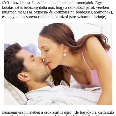
férfiakhoz képest. Lassabban lendülnek be hormonjaink. Egy
kutatás azt is bebizonyította már, hogy a csókolózó párok vérében
kiugróan magas az oxitocin- és kortizolszint (boldogság hormonok),
és nagyon alacsonyra csökken a kortizol (stresszhormon szintje).
Bármennyire hihetetlen a csók zsírt is éget – de fogyókúra kiegészítő