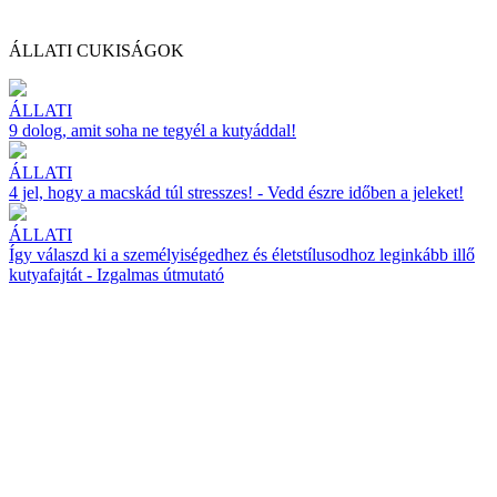
ÁLLATI CUKISÁGOK
ÁLLATI
9 dolog, amit soha ne tegyél a kutyáddal!
ÁLLATI
4 jel, hogy a macskád túl stresszes! - Vedd észre időben a jeleket!
ÁLLATI
Így válaszd ki a személyiségedhez és életstílusodhoz leginkább illő
kutyafajtát - Izgalmas útmutató