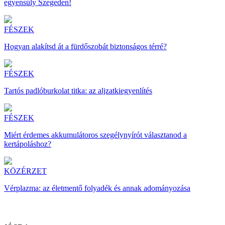
egyensúly Szegeden!
FÉSZEK
Hogyan alakítsd át a fürdőszobát biztonságos térré?
FÉSZEK
Tartós padlóburkolat titka: az aljzatkiegyenlítés
FÉSZEK
Miért érdemes akkumulátoros szegélynyírót választanod a
kertápoláshoz?
KÖZÉRZET
Vérplazma: az életmentő folyadék és annak adományozása