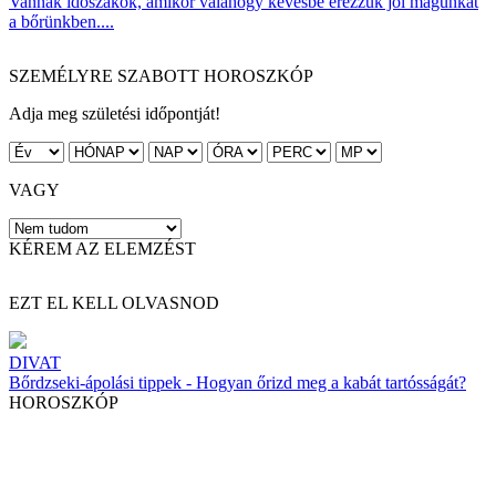
Vannak időszakok, amikor valahogy kevésbé érezzük jól magunkat
a bőrünkben....
SZEMÉLYRE SZABOTT HOROSZKÓP
Adja meg születési időpontját!
VAGY
KÉREM AZ ELEMZÉST
EZT EL KELL OLVASNOD
DIVAT
Bőrdzseki-ápolási tippek - Hogyan őrizd meg a kabát tartósságát?
HOROSZKÓP