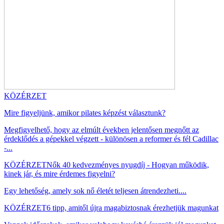
KÖZÉRZET
Mire figyeljünk, amikor pilates képzést választunk?
Megfigyelhető, hogy az elmúlt években jelentősen megnőtt az
érdeklődés a gépekkel végzett - különösen a reformer és fél Cadillac
-...
KÖZÉRZET
Nők 40 kedvezményes nyugdíj - Hogyan működik,
kinek jár, és mire érdemes figyelni?
Egy lehetőség, amely sok nő életét teljesen átrendezheti....
KÖZÉRZET
6 tipp, amitől újra magabiztosnak érezhetjük magunkat