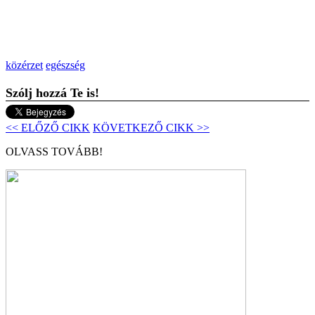
közérzet
egészség
Szólj hozzá Te is!
<< ELŐZŐ CIKK
KÖVETKEZŐ CIKK >>
OLVASS TOVÁBB!