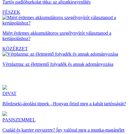
Tartós padlóburkolat titka: az aljzatkiegyenlítés
FÉSZEK
Miért érdemes akkumulátoros szegélynyírót választanod a
kertápoláshoz?
KÖZÉRZET
Vérplazma: az életmentő folyadék és annak adományozása
DIVAT
Bőrdzseki-ápolási tippek - Hogyan őrizd meg a kabát tartósságát?
PASISZEMMEL
Család és karrier egyszerre? Így valósul meg a munka-magánélet