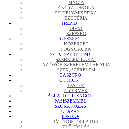
MÁGIA
ANGYALISKOLA
REJTÉLY-MISZTIKA
EZOTÉRIA
TREND
+
DIVAT
SZÉPSÉG
EGÉSZSÉG
+
KÖZÉRZET
FOGYÓKÚRA
SZEX, SZERELEM
+
SZERELEM LAKAT
AZ ÖRÖK SZERELEM LAKATJA
SZEX, SZERELEM
GASZTRO
OTTHON
+
FÉSZEK
GYERMEK
ÁLLATI CUKISÁGOK
PASISZEMMEL
SZÓRAKOZÁS
UTAZÁS
JÓSDA
+
JÁTÉKOS JÓSLÁTOK
ÉLŐ JÓSLÁS