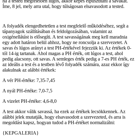
ha a tested megfelelően lúgos, akkor képes elpusztítani a savakat.
Íme, 8 jel, mely arra utal, hogy túlságosan elsavasodott a tested.
A folyadék elengedhetetlen a test megfelelő működéséhez, segít a
tápanyagok szállításában és feldolgozásában, valamint az
oxigénellátást is elősegíti. A test savasságának meg kell maradnia
egy adott határon belül ahhoz, hogy ne roncsolja a szervezetet. A
savas és lúgos arányt a test PH-értékével fejezzük ki. Az értékek 0-
tól 14-ig tartanak. Ahol magas a PH érték, ott lúgos a test, ahol
pedig alacsony, ott savas. A semleges érték pedig a 7-es PH érték, ez
az ideális a test és a testben lévő folyadék számára, azaz ekkor így
alakulnak az alábbi értékek:
A vér PH-értéke: 7,35-7,45
A nyál PH-értéke: 7,0-7,5
A vizelet PH-értéke: 4,6-8,0
A test akkor válik savassá, ha ezek az értékek lecsökkennek. Az
alábbi jelek mutatják, hogy elsavasodott a szervezeted, és arra is
megoldást kapsz, hogyan tudod a PH-értéket normalizálni:
{KEPGALERIA}