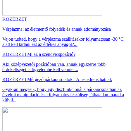
KÖZÉRZET
Vérplazma: az életmentő folyadék és annak adományozása
Vajon tudtad, hogy a vérplazma szállításakor folyamatosan -30 °C
alatt kell tartani ezt az értékes anyagot?...
KÖZÉRZET
Mi az a szendvicspozíció?
Aki középvezetői pozícióban van, annak egyszerre több
érdekeltséget is figyelembe kell vennie....
KÖZÉRZET
Mérgező párkapcsolatok - A testedre is hatnak
Gyakran megesik, hogy egy diszfunkcionális párkapcsolatban az
érzelmi manipuláció és a folyamatos feszültség láthatatlan marad a
külvil...