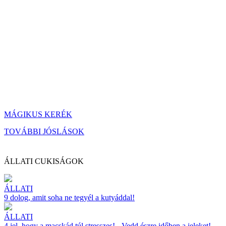
MÁGIKUS KERÉK
TOVÁBBI JÓSLÁSOK
ÁLLATI CUKISÁGOK
ÁLLATI
9 dolog, amit soha ne tegyél a kutyáddal!
ÁLLATI
4 jel, hogy a macskád túl stresszes! - Vedd észre időben a jeleket!