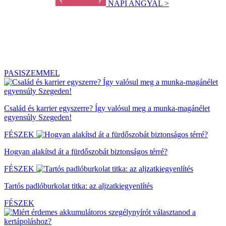
NAPI ANGYAL >
PASISZEMMEL
Család és karrier egyszerre? Így valósul meg a munka-magánélet
egyensúly Szegeden!
FÉSZEK
Hogyan alakítsd át a fürdőszobát biztonságos térré?
FÉSZEK
Tartós padlóburkolat titka: az aljzatkiegyenlítés
FÉSZEK