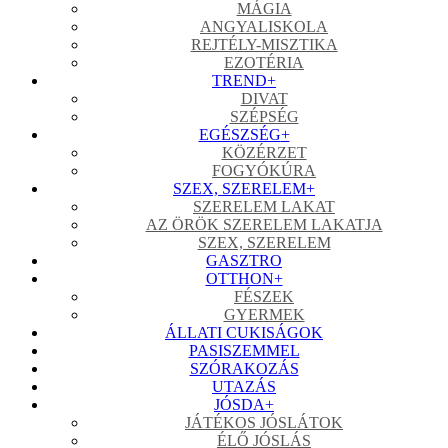
MÁGIA
ANGYALISKOLA
REJTÉLY-MISZTIKA
EZOTÉRIA
TREND
+
DIVAT
SZÉPSÉG
EGÉSZSÉG
+
KÖZÉRZET
FOGYÓKÚRA
SZEX, SZERELEM
+
SZERELEM LAKAT
AZ ÖRÖK SZERELEM LAKATJA
SZEX, SZERELEM
GASZTRO
OTTHON
+
FÉSZEK
GYERMEK
ÁLLATI CUKISÁGOK
PASISZEMMEL
SZÓRAKOZÁS
UTAZÁS
JÓSDA
+
JÁTÉKOS JÓSLÁTOK
ÉLŐ JÓSLÁS