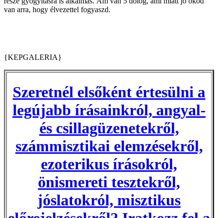
része gyógyításra is alkalmas. Ám van 5 dolog, ami miatt jó okod
van arra, hogy élvezettel fogyaszd.
{KEPGALERIA}
Szeretnél elsőként értesülni a
legújabb írásainkról, angyal-
és csillagüzenetekről,
számmisztikai elemzésekről,
ezoterikus írásokról,
önismereti tesztekről,
jóslatokról, misztikus