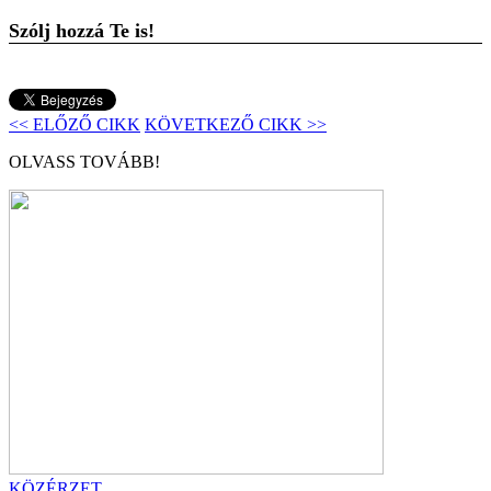
Szólj hozzá Te is!
<< ELŐZŐ CIKK
KÖVETKEZŐ CIKK >>
OLVASS TOVÁBB!
KÖZÉRZET