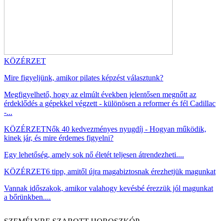
KÖZÉRZET
Mire figyeljünk, amikor pilates képzést választunk?
Megfigyelhető, hogy az elmúlt években jelentősen megnőtt az
érdeklődés a gépekkel végzett - különösen a reformer és fél Cadillac
-...
KÖZÉRZET
Nők 40 kedvezményes nyugdíj - Hogyan működik,
kinek jár, és mire érdemes figyelni?
Egy lehetőség, amely sok nő életét teljesen átrendezheti....
KÖZÉRZET
6 tipp, amitől újra magabiztosnak érezhetjük magunkat
Vannak időszakok, amikor valahogy kevésbé érezzük jól magunkat
a bőrünkben....