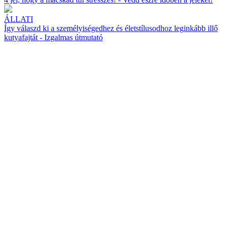
ÁLLATI
Így válaszd ki a személyiségedhez és életstílusodhoz leginkább illő
kutyafajtát - Izgalmas útmutató