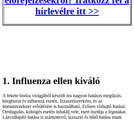
előrejelzésekről? Iratkozz fel a
hírlevélre itt >>
1. Influenza ellen kiváló
A fekete bodza virágjából készült tea nagyon hatásos megfázás,
hörghurut és influenza esetén. Izzasztószerként, és az
immunrendszer erősítésére is használható. Erősen vízhajtó hatású.
Orrdugulás, köhögés esetén inhalálj vele, mert tisztítja a légutakat.
Lázcsillapító hatása is számottevő, izzasztó és hűtő hatása miatt.