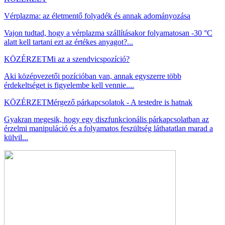
Vérplazma: az életmentő folyadék és annak adományozása
Vajon tudtad, hogy a vérplazma szállításakor folyamatosan -30 °C
alatt kell tartani ezt az értékes anyagot?...
KÖZÉRZET
Mi az a szendvicspozíció?
Aki középvezetői pozícióban van, annak egyszerre több
érdekeltséget is figyelembe kell vennie....
KÖZÉRZET
Mérgező párkapcsolatok - A testedre is hatnak
Gyakran megesik, hogy egy diszfunkcionális párkapcsolatban az
érzelmi manipuláció és a folyamatos feszültség láthatatlan marad a
külvil...