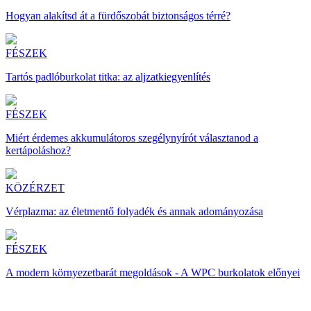
Hogyan alakítsd át a fürdőszobát biztonságos térré?
FÉSZEK
Tartós padlóburkolat titka: az aljzatkiegyenlítés
FÉSZEK
Miért érdemes akkumulátoros szegélynyírót választanod a
kertápoláshoz?
KÖZÉRZET
Vérplazma: az életmentő folyadék és annak adományozása
FÉSZEK
A modern környezetbarát megoldások - A WPC burkolatok előnyei