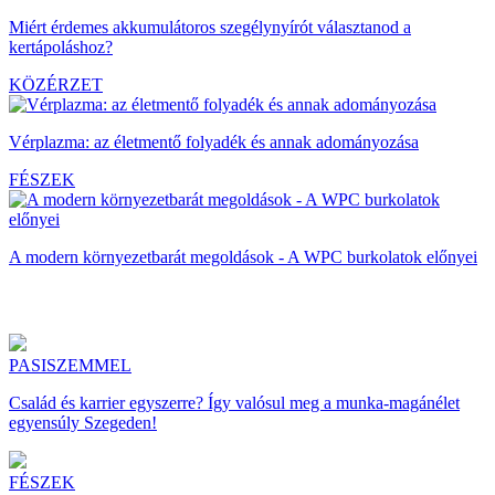
Miért érdemes akkumulátoros szegélynyírót választanod a
kertápoláshoz?
KÖZÉRZET
Vérplazma: az életmentő folyadék és annak adományozása
FÉSZEK
A modern környezetbarát megoldások - A WPC burkolatok előnyei
PASISZEMMEL
Család és karrier egyszerre? Így valósul meg a munka-magánélet
egyensúly Szegeden!
FÉSZEK