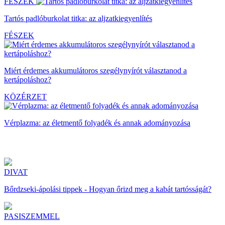
FÉSZEK
Tartós padlóburkolat titka: az aljzatkiegyenlítés
FÉSZEK
Miért érdemes akkumulátoros szegélynyírót választanod a
kertápoláshoz?
KÖZÉRZET
Vérplazma: az életmentő folyadék és annak adományozása
DIVAT
Bőrdzseki-ápolási tippek - Hogyan őrizd meg a kabát tartósságát?
PASISZEMMEL