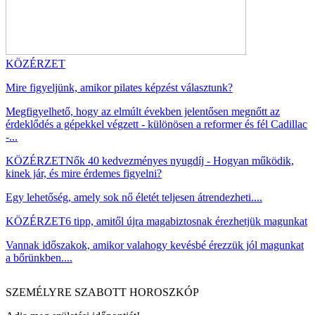
KÖZÉRZET
Mire figyeljünk, amikor pilates képzést választunk?
Megfigyelhető, hogy az elmúlt években jelentősen megnőtt az
érdeklődés a gépekkel végzett - különösen a reformer és fél Cadillac
-...
KÖZÉRZET
Nők 40 kedvezményes nyugdíj - Hogyan működik,
kinek jár, és mire érdemes figyelni?
Egy lehetőség, amely sok nő életét teljesen átrendezheti....
KÖZÉRZET
6 tipp, amitől újra magabiztosnak érezhetjük magunkat
Vannak időszakok, amikor valahogy kevésbé érezzük jól magunkat
a bőrünkben....
SZEMÉLYRE SZABOTT HOROSZKÓP