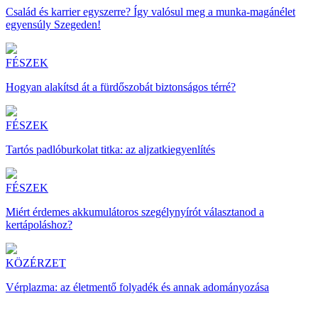
Család és karrier egyszerre? Így valósul meg a munka-magánélet
egyensúly Szegeden!
FÉSZEK
Hogyan alakítsd át a fürdőszobát biztonságos térré?
FÉSZEK
Tartós padlóburkolat titka: az aljzatkiegyenlítés
FÉSZEK
Miért érdemes akkumulátoros szegélynyírót választanod a
kertápoláshoz?
KÖZÉRZET
Vérplazma: az életmentő folyadék és annak adományozása