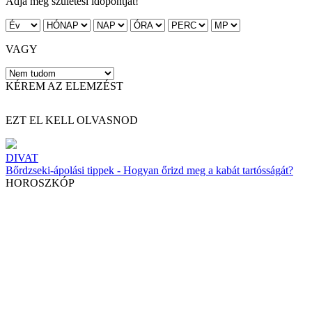
Adja meg születési időpontját!
VAGY
KÉREM AZ ELEMZÉST
EZT EL KELL OLVASNOD
DIVAT
Bőrdzseki-ápolási tippek - Hogyan őrizd meg a kabát tartósságát?
HOROSZKÓP