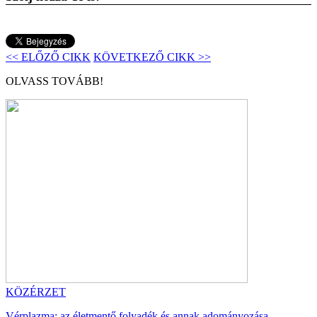
<< ELŐZŐ CIKK
KÖVETKEZŐ CIKK >>
OLVASS TOVÁBB!
KÖZÉRZET
Vérplazma: az életmentő folyadék és annak adományozása