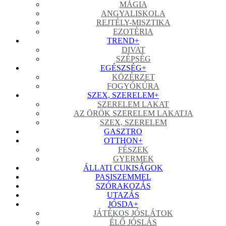
MÁGIA
ANGYALISKOLA
REJTÉLY-MISZTIKA
EZOTÉRIA
TREND
+
DIVAT
SZÉPSÉG
EGÉSZSÉG
+
KÖZÉRZET
FOGYÓKÚRA
SZEX, SZERELEM
+
SZERELEM LAKAT
AZ ÖRÖK SZERELEM LAKATJA
SZEX, SZERELEM
GASZTRO
OTTHON
+
FÉSZEK
GYERMEK
ÁLLATI CUKISÁGOK
PASISZEMMEL
SZÓRAKOZÁS
UTAZÁS
JÓSDA
+
JÁTÉKOS JÓSLÁTOK
ÉLŐ JÓSLÁS