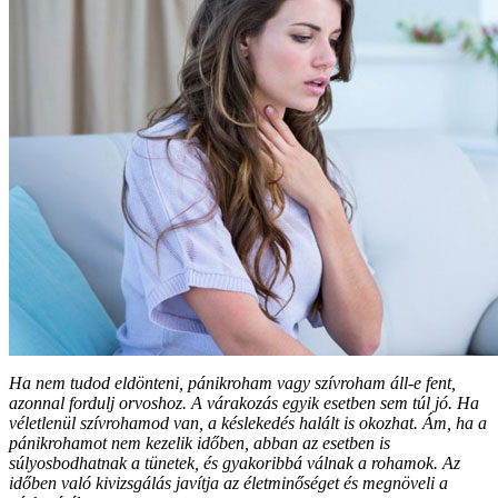
Ha nem tudod eldönteni, pánikroham vagy szívroham áll-e fent,
azonnal fordulj orvoshoz. A várakozás egyik esetben sem túl jó. Ha
véletlenül szívrohamod van, a késlekedés halált is okozhat. Ám, ha a
pánikrohamot nem kezelik időben, abban az esetben is
súlyosbodhatnak a tünetek, és gyakoribbá válnak a rohamok. Az
időben való kivizsgálás javítja az életminőséget és megnöveli a