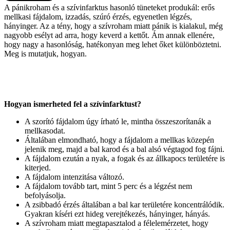
A pánikroham és a szívinfarktus hasonló tüneteket produkál: erős
mellkasi fájdalom, izzadás, szúró érzés, egyenetlen légzés,
hányinger. Az a tény, hogy a szívroham miatt pánik is kialakul, még
nagyobb esélyt ad arra, hogy keverd a kettőt. Ám annak ellenére,
hogy nagy a hasonlóság, hatékonyan meg lehet őket különböztetni.
Meg is mutatjuk, hogyan.
Hogyan ismerheted fel a szívinfarktust?
A szorító fájdalom úgy írható le, mintha összeszorítanák a
mellkasodat.
Általában elmondható, hogy a fájdalom a mellkas közepén
jelenik meg, majd a bal karod és a bal alsó végtagod fog fájni.
A fájdalom ezután a nyak, a fogak és az állkapocs területére is
kiterjed.
A fájdalom intenzitása változó.
A fájdalom tovább tart, mint 5 perc és a légzést nem
befolyásolja.
A zsibbadó érzés általában a bal kar területére koncentrálódik.
Gyakran kíséri ezt hideg verejtékezés, hányinger, hányás.
A szívroham miatt megtapasztalod a félelemérzetet, hogy