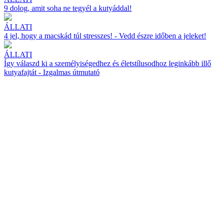
9 dolog, amit soha ne tegyél a kutyáddal!
ÁLLATI
4 jel, hogy a macskád túl stresszes! - Vedd észre időben a jeleket!
ÁLLATI
Így válaszd ki a személyiségedhez és életstílusodhoz leginkább illő
kutyafajtát - Izgalmas útmutató