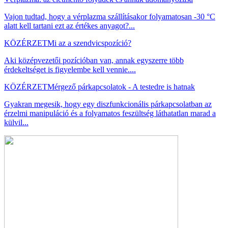
Vajon tudtad, hogy a vérplazma szállításakor folyamatosan -30 °C
alatt kell tartani ezt az értékes anyagot?...
KÖZÉRZET
Mi az a szendvicspozíció?
Aki középvezetői pozícióban van, annak egyszerre több
érdekeltséget is figyelembe kell vennie....
KÖZÉRZET
Mérgező párkapcsolatok - A testedre is hatnak
Gyakran megesik, hogy egy diszfunkcionális párkapcsolatban az
érzelmi manipuláció és a folyamatos feszültség láthatatlan marad a
külvil...