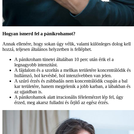
Hogyan ismerd fel a pánikrohamot?
Annak ellenére, hogy sokan úgy vélik, valami különleges dolog kell
hozzá, teljesen általános helyzetben is felléphet.
A pánikroham tünetei általában 10 perc után érik el a
legnagyobb intenzitást.
A fájdalom és a szorítás a mellkas területére koncentrálódik és
hullámzó, hol kevésbé, hol intenzívebben van jelen.
A szúró érzés és zsibbadás nem koncentrálódik csupán a bal
kar területére, hanem megjelenik a jobb karban, a lábakban és
az ujjaidban is.
A pánikrohamok alatt irracionális félelemérzet lép fel, úgy
érzed, meg akarsz fulladni és őrjítő az egész érzés.