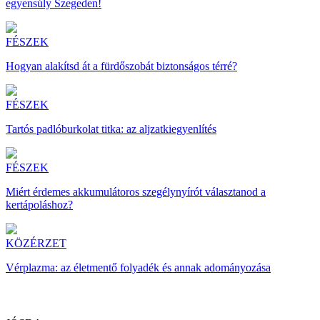
egyensúly Szegeden!
FÉSZEK
Hogyan alakítsd át a fürdőszobát biztonságos térré?
FÉSZEK
Tartós padlóburkolat titka: az aljzatkiegyenlítés
FÉSZEK
Miért érdemes akkumulátoros szegélynyírót választanod a
kertápoláshoz?
KÖZÉRZET
Vérplazma: az életmentő folyadék és annak adományozása