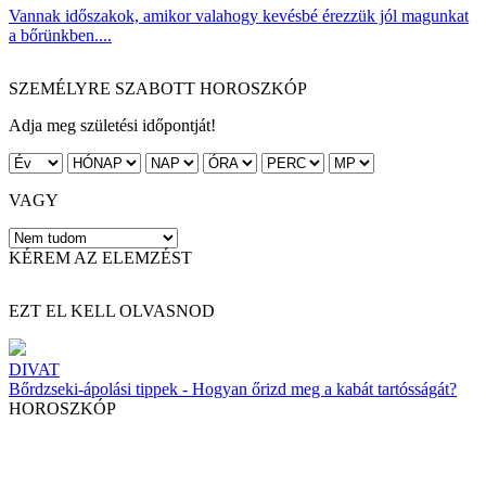
Vannak időszakok, amikor valahogy kevésbé érezzük jól magunkat
a bőrünkben....
SZEMÉLYRE SZABOTT HOROSZKÓP
Adja meg születési időpontját!
VAGY
KÉREM AZ ELEMZÉST
EZT EL KELL OLVASNOD
DIVAT
Bőrdzseki-ápolási tippek - Hogyan őrizd meg a kabát tartósságát?
HOROSZKÓP