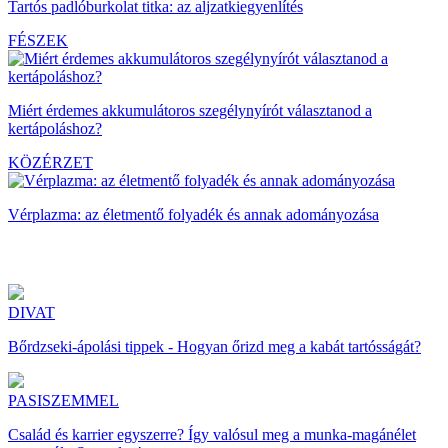
Tartós padlóburkolat titka: az aljzatkiegyenlítés
FÉSZEK
Miért érdemes akkumulátoros szegélynyírót választanod a
kertápoláshoz?
KÖZÉRZET
Vérplazma: az életmentő folyadék és annak adományozása
DIVAT
Bőrdzseki-ápolási tippek - Hogyan őrizd meg a kabát tartósságát?
PASISZEMMEL
Család és karrier egyszerre? Így valósul meg a munka-magánélet