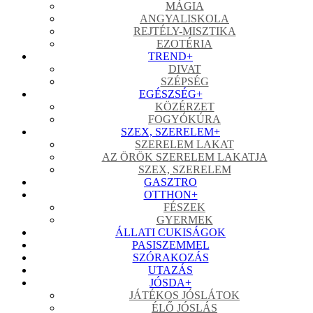
MÁGIA
ANGYALISKOLA
REJTÉLY-MISZTIKA
EZOTÉRIA
TREND
+
DIVAT
SZÉPSÉG
EGÉSZSÉG
+
KÖZÉRZET
FOGYÓKÚRA
SZEX, SZERELEM
+
SZERELEM LAKAT
AZ ÖRÖK SZERELEM LAKATJA
SZEX, SZERELEM
GASZTRO
OTTHON
+
FÉSZEK
GYERMEK
ÁLLATI CUKISÁGOK
PASISZEMMEL
SZÓRAKOZÁS
UTAZÁS
JÓSDA
+
JÁTÉKOS JÓSLÁTOK
ÉLŐ JÓSLÁS