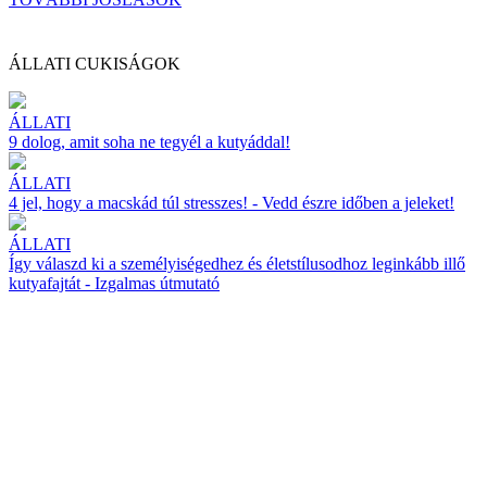
ÁLLATI CUKISÁGOK
ÁLLATI
9 dolog, amit soha ne tegyél a kutyáddal!
ÁLLATI
4 jel, hogy a macskád túl stresszes! - Vedd észre időben a jeleket!
ÁLLATI
Így válaszd ki a személyiségedhez és életstílusodhoz leginkább illő
kutyafajtát - Izgalmas útmutató