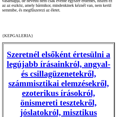
vasárnapja, de nevetni nem csak évente egyszer érdemes, hiszen ez
az az eszköz, amely bármikor, mindenkinek kéznél van, nem kerül
semmibe, és megfűszerezi az életet.
{KEPGALERIA}
Szeretnél elsőként értesülni a
legújabb írásainkról, angyal-
és csillagüzenetekről,
számmisztikai elemzésekről,
ezoterikus írásokról,
önismereti tesztekről,
jóslatokról, misztikus