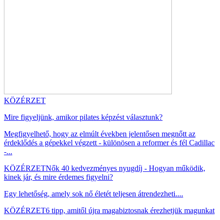
KÖZÉRZET
Mire figyeljünk, amikor pilates képzést választunk?
Megfigyelhető, hogy az elmúlt években jelentősen megnőtt az
érdeklődés a gépekkel végzett - különösen a reformer és fél Cadillac
-...
KÖZÉRZET
Nők 40 kedvezményes nyugdíj - Hogyan működik,
kinek jár, és mire érdemes figyelni?
Egy lehetőség, amely sok nő életét teljesen átrendezheti....
KÖZÉRZET
6 tipp, amitől újra magabiztosnak érezhetjük magunkat