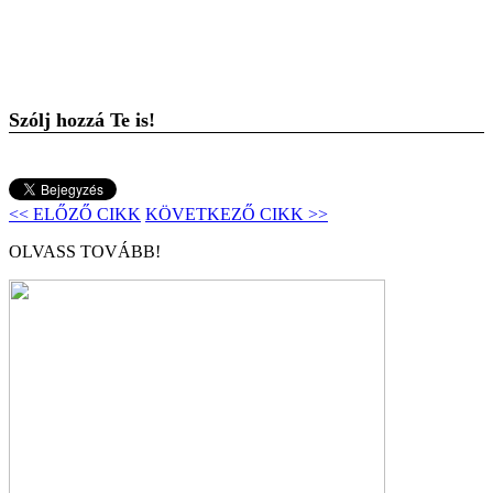
Szólj hozzá Te is!
<< ELŐZŐ CIKK
KÖVETKEZŐ CIKK >>
OLVASS TOVÁBB!