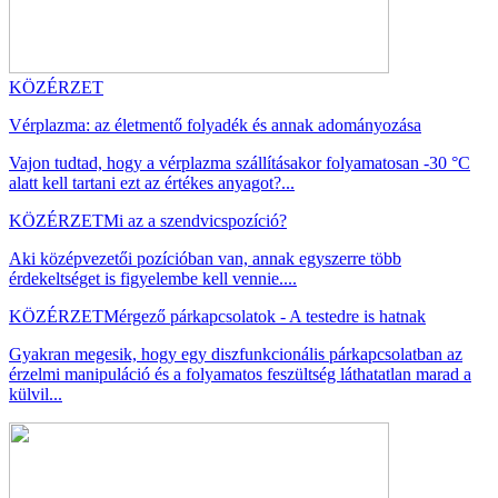
KÖZÉRZET
Vérplazma: az életmentő folyadék és annak adományozása
Vajon tudtad, hogy a vérplazma szállításakor folyamatosan -30 °C
alatt kell tartani ezt az értékes anyagot?...
KÖZÉRZET
Mi az a szendvicspozíció?
Aki középvezetői pozícióban van, annak egyszerre több
érdekeltséget is figyelembe kell vennie....
KÖZÉRZET
Mérgező párkapcsolatok - A testedre is hatnak
Gyakran megesik, hogy egy diszfunkcionális párkapcsolatban az
érzelmi manipuláció és a folyamatos feszültség láthatatlan marad a
külvil...