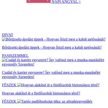
NAPI ANGYAL >
DIVAT
Bőrdzseki-ápolási tippek - Hogyan őrizd meg a kabát tartósságát?
PASISZEMMEL
Család és karrier egyszerre? Így valósul meg a munka-magánélet
egyensúly Szegeden!
FÉSZEK
Hogyan alakítsd át a fürdőszobát biztonságos térré?
FÉSZEK