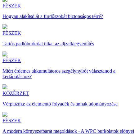
FÉSZEK
Hogyan alakítsd át a fürdőszobát biztonságos térré?
FÉSZEK
Tartós padlóburkolat titka: az aljzatkiegyenlítés
FÉSZEK
Miért érdemes akkumulátoros szegélynyírót választanod a
kertápoláshoz?
KÖZÉRZET
Vérplazma: az életmentő folyadék és annak adományozása
FÉSZEK
A modern környezetbarát megoldások - A WPC burkolatok előnyei