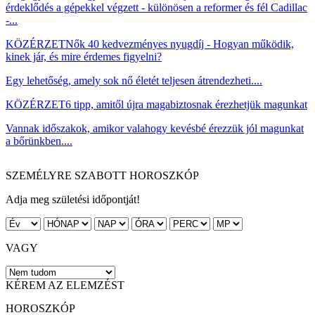
érdeklődés a gépekkel végzett - különösen a reformer és fél Cadillac
-...
KÖZÉRZET
Nők 40 kedvezményes nyugdíj - Hogyan működik,
kinek jár, és mire érdemes figyelni?
Egy lehetőség, amely sok nő életét teljesen átrendezheti....
KÖZÉRZET
6 tipp, amitől újra magabiztosnak érezhetjük magunkat
Vannak időszakok, amikor valahogy kevésbé érezzük jól magunkat
a bőrünkben....
SZEMÉLYRE SZABOTT HOROSZKÓP
Adja meg születési időpontját!
VAGY
KÉREM AZ ELEMZÉST
HOROSZKÓP