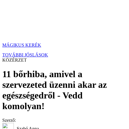
MÁGIKUS KERÉK
TOVÁBBI JÓSLÁSOK
KÖZÉRZET
11 bőrhiba, amivel a
szervezeted üzenni akar az
egészségedről - Vedd
komolyan!
Szerző:
Szabó Anna