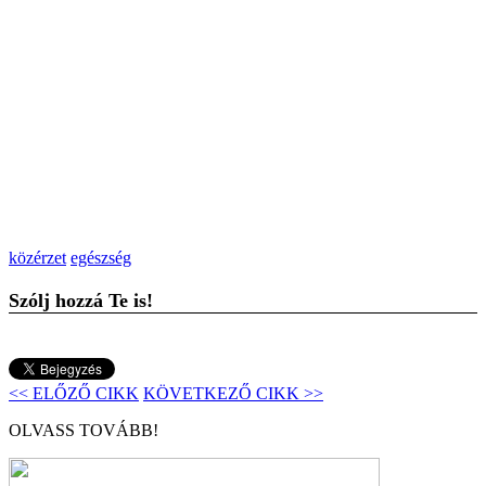
közérzet
egészség
Szólj hozzá Te is!
<< ELŐZŐ CIKK
KÖVETKEZŐ CIKK >>
OLVASS TOVÁBB!