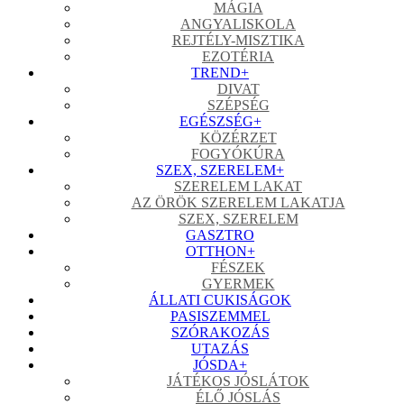
MÁGIA
ANGYALISKOLA
REJTÉLY-MISZTIKA
EZOTÉRIA
TREND
+
DIVAT
SZÉPSÉG
EGÉSZSÉG
+
KÖZÉRZET
FOGYÓKÚRA
SZEX, SZERELEM
+
SZERELEM LAKAT
AZ ÖRÖK SZERELEM LAKATJA
SZEX, SZERELEM
GASZTRO
OTTHON
+
FÉSZEK
GYERMEK
ÁLLATI CUKISÁGOK
PASISZEMMEL
SZÓRAKOZÁS
UTAZÁS
JÓSDA
+
JÁTÉKOS JÓSLÁTOK
ÉLŐ JÓSLÁS