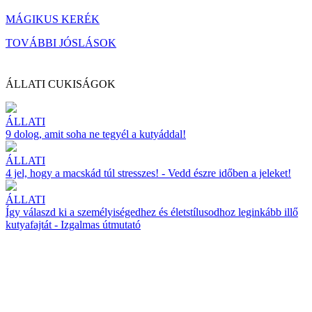
MÁGIKUS KERÉK
TOVÁBBI JÓSLÁSOK
ÁLLATI CUKISÁGOK
ÁLLATI
9 dolog, amit soha ne tegyél a kutyáddal!
ÁLLATI
4 jel, hogy a macskád túl stresszes! - Vedd észre időben a jeleket!
ÁLLATI
Így válaszd ki a személyiségedhez és életstílusodhoz leginkább illő
kutyafajtát - Izgalmas útmutató