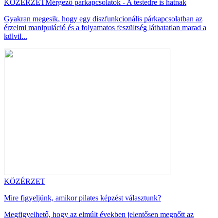
KÖZÉRZET
Mérgező párkapcsolatok - A testedre is hatnak
Gyakran megesik, hogy egy diszfunkcionális párkapcsolatban az
érzelmi manipuláció és a folyamatos feszültség láthatatlan marad a
külvil...
KÖZÉRZET
Mire figyeljünk, amikor pilates képzést választunk?
Megfigyelhető, hogy az elmúlt években jelentősen megnőtt az