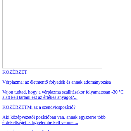
KÖZÉRZET
Vérplazma: az életmentő folyadék és annak adományozása
Vajon tudtad, hogy a vérplazma szállításakor folyamatosan -30 °C
alatt kell tartani ezt az értékes anyagot?...
KÖZÉRZET
Mi az a szendvicspozíció?
Aki középvezetői pozícióban van, annak egyszerre több
érdekeltséget is figyelembe kell vennie....