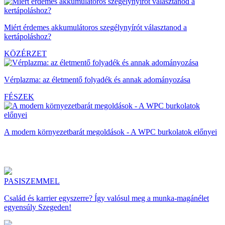
Miért érdemes akkumulátoros szegélynyírót választanod a
kertápoláshoz?
KÖZÉRZET
Vérplazma: az életmentő folyadék és annak adományozása
FÉSZEK
A modern környezetbarát megoldások - A WPC burkolatok előnyei
PASISZEMMEL
Család és karrier egyszerre? Így valósul meg a munka-magánélet
egyensúly Szegeden!