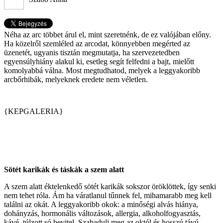
Néha az arc többet árul el, mint szeretnénk, de ez valójában előny.
Ha közelről szemléled az arcodat, könnyebben megérted az
üzenetét, ugyanis tisztán megmutatja, ha szervezetedben
egyensúlyhiány alakul ki, esetleg segít felfedni a bajt, mielőtt
komolyabbá válna. Most megtudhatod, melyek a leggyakoribb
arcbőrhibák, melyeknek eredete nem véletlen.
{KEPGALERIA}
Sötét karikák és táskák a szem alatt
A szem alatt éktelenkedő sötét karikák sokszor öröklöttek, így senki
nem tehet róla. Ám ha váratlanul tűnnek fel, mihamarabb meg kell
találni az okát. A leggyakoribb okok: a minőségi alvás hiánya,
dohányzás, hormonális változások, allergia, alkoholfogyasztás,
kávé, túlzott só bevitel. Szabadulj meg az októl és hosszú távú