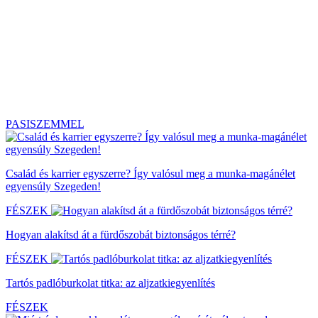
PASISZEMMEL
Család és karrier egyszerre? Így valósul meg a munka-magánélet
egyensúly Szegeden!
FÉSZEK
Hogyan alakítsd át a fürdőszobát biztonságos térré?
FÉSZEK
Tartós padlóburkolat titka: az aljzatkiegyenlítés
FÉSZEK