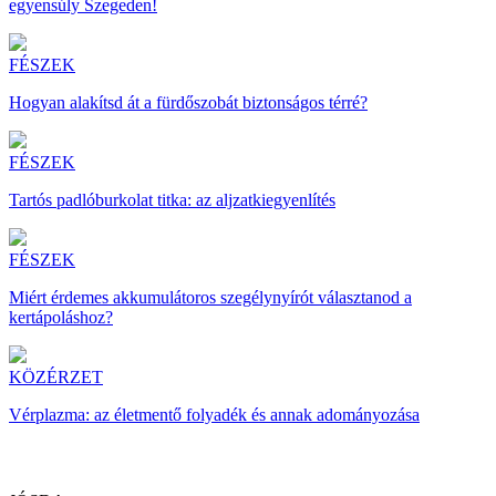
egyensúly Szegeden!
FÉSZEK
Hogyan alakítsd át a fürdőszobát biztonságos térré?
FÉSZEK
Tartós padlóburkolat titka: az aljzatkiegyenlítés
FÉSZEK
Miért érdemes akkumulátoros szegélynyírót választanod a
kertápoláshoz?
KÖZÉRZET
Vérplazma: az életmentő folyadék és annak adományozása