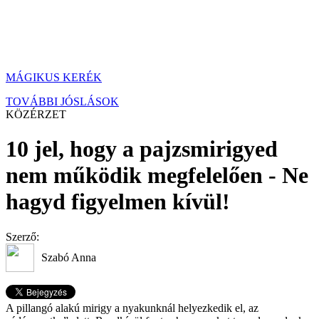
MÁGIKUS KERÉK
TOVÁBBI JÓSLÁSOK
KÖZÉRZET
10 jel, hogy a pajzsmirigyed
nem működik megfelelően - Ne
hagyd figyelmen kívül!
Szerző:
Szabó Anna
A pillangó alakú mirigy a nyakunknál helyezkedik el, az