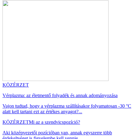
KÖZÉRZET
Vérplazma: az életmentő folyadék és annak adományozása
Vajon tudtad, hogy a vérplazma szállításakor folyamatosan -30 °C
alatt kell tartani ezt az értékes anyagot?...
KÖZÉRZET
Mi az a szendvicspozíció?
Aki középvezetői pozícióban van, annak egyszerre több
érdekeltséget is figyelembe kell vennie....