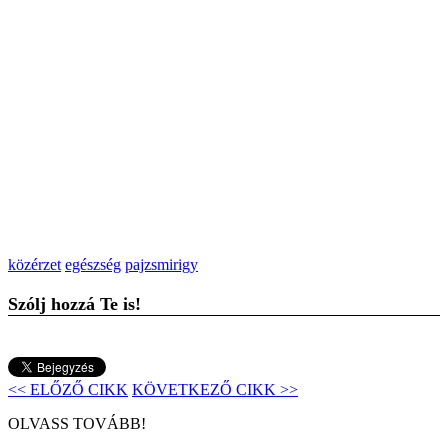
közérzet
egészség
pajzsmirigy
Szólj hozzá Te is!
<< ELŐZŐ CIKK
KÖVETKEZŐ CIKK >>
OLVASS TOVÁBB!