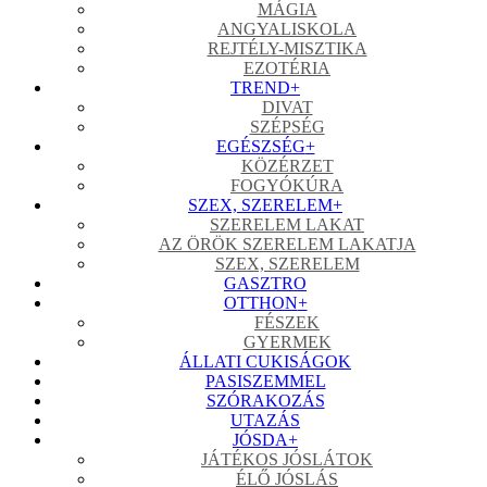
MÁGIA
ANGYALISKOLA
REJTÉLY-MISZTIKA
EZOTÉRIA
TREND
+
DIVAT
SZÉPSÉG
EGÉSZSÉG
+
KÖZÉRZET
FOGYÓKÚRA
SZEX, SZERELEM
+
SZERELEM LAKAT
AZ ÖRÖK SZERELEM LAKATJA
SZEX, SZERELEM
GASZTRO
OTTHON
+
FÉSZEK
GYERMEK
ÁLLATI CUKISÁGOK
PASISZEMMEL
SZÓRAKOZÁS
UTAZÁS
JÓSDA
+
JÁTÉKOS JÓSLÁTOK
ÉLŐ JÓSLÁS