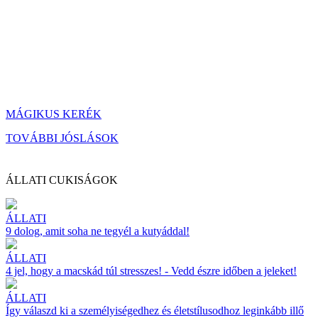
MÁGIKUS KERÉK
TOVÁBBI JÓSLÁSOK
ÁLLATI CUKISÁGOK
ÁLLATI
9 dolog, amit soha ne tegyél a kutyáddal!
ÁLLATI
4 jel, hogy a macskád túl stresszes! - Vedd észre időben a jeleket!
ÁLLATI
Így válaszd ki a személyiségedhez és életstílusodhoz leginkább illő