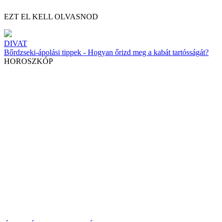
EZT EL KELL OLVASNOD
DIVAT
Bőrdzseki-ápolási tippek - Hogyan őrizd meg a kabát tartósságát?
HOROSZKÓP