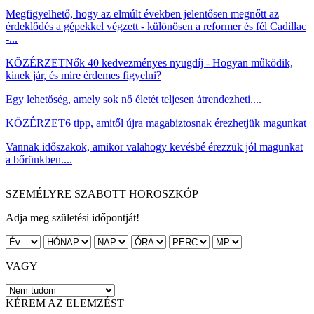
Megfigyelhető, hogy az elmúlt években jelentősen megnőtt az
érdeklődés a gépekkel végzett - különösen a reformer és fél Cadillac
-...
KÖZÉRZET
Nők 40 kedvezményes nyugdíj - Hogyan működik,
kinek jár, és mire érdemes figyelni?
Egy lehetőség, amely sok nő életét teljesen átrendezheti....
KÖZÉRZET
6 tipp, amitől újra magabiztosnak érezhetjük magunkat
Vannak időszakok, amikor valahogy kevésbé érezzük jól magunkat
a bőrünkben....
SZEMÉLYRE SZABOTT HOROSZKÓP
Adja meg születési időpontját!
VAGY
KÉREM AZ ELEMZÉST