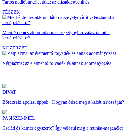
Tartós padlóburkolat titka: az aljzatkiegyenlítés
FÉSZEK
Miért érdemes akkumulátoros szegélynyírót választanod a
kertápoláshoz?
KÖZÉRZET
Vérplazma: az életmentő folyadék és annak adományozása
DIVAT
Bőrdzseki-ápolási tippek - Hogyan őrizd meg a kabát tartósságát?
PASISZEMMEL
Család és karrier egyszerre? Így valósul meg a munka-magánélet