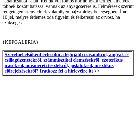
„ádámcsutka” alatt. Rendkívül fontos hormonokat termel, amelyek
többek között hatással vannak az anyagcserére is. Felmérések szerint
rengetegen szenvednek valamilyen pajzsmirigy betegségben. Íme,
10 jel, melyre érdemes oda figyelni és felkeresni az orvost, ha
szükséges.
{KEPGALERIA}
Szeretnél elsőként értesülni a legújabb írásainkról, angyal- és
csillagüzenetekről, számmisztikai elemzésekről, ezoterikus
írásokról, önismereti tesztekről, jóslatokról, misztikus
előrejelzésekről? Iratkozz fel a hírlevélre itt >>