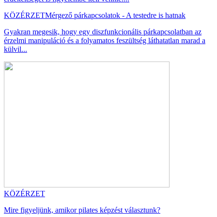
KÖZÉRZET
Mérgező párkapcsolatok - A testedre is hatnak
Gyakran megesik, hogy egy diszfunkcionális párkapcsolatban az
érzelmi manipuláció és a folyamatos feszültség láthatatlan marad a
külvil...
KÖZÉRZET
Mire figyeljünk, amikor pilates képzést választunk?