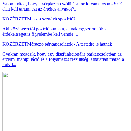
Vajon tudtad, hogy a vérplazma szállításakor folyamatosan -30 °C
alatt kell tartani ezt az értékes anyagot?...
KÖZÉRZET
Mi az a szendvicspozíció?
Aki középvezetői pozícióban van, annak egyszerre több
érdekeltséget is figyelembe kell vennie....
KÖZÉRZET
Mérgező párkapcsolatok - A testedre is hatnak
Gyakran megesik, hogy egy diszfunkcionális párkapcsolatban az
érzelmi manipuláció és a folyamatos feszültség láthatatlan marad a
külvil...