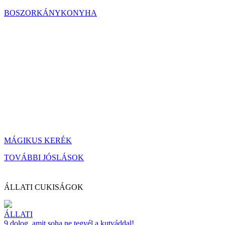
BOSZORKÁNYKONYHA
MÁGIKUS KERÉK
TOVÁBBI JÓSLÁSOK
ÁLLATI CUKISÁGOK
ÁLLATI
9 dolog, amit soha ne tegyél a kutyáddal!