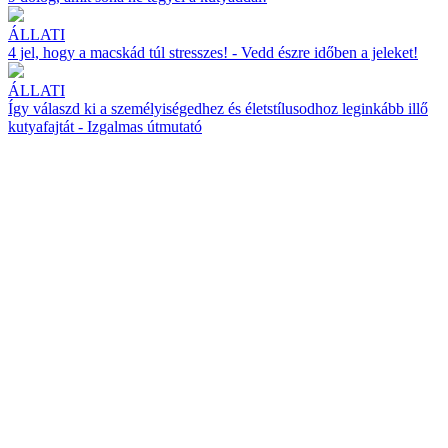
ÁLLATI
4 jel, hogy a macskád túl stresszes! - Vedd észre időben a jeleket!
ÁLLATI
Így válaszd ki a személyiségedhez és életstílusodhoz leginkább illő
kutyafajtát - Izgalmas útmutató