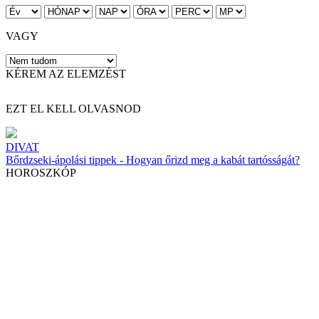
VAGY
KÉREM AZ ELEMZÉST
EZT EL KELL OLVASNOD
DIVAT
Bőrdzseki-ápolási tippek - Hogyan őrizd meg a kabát tartósságát?
HOROSZKÓP