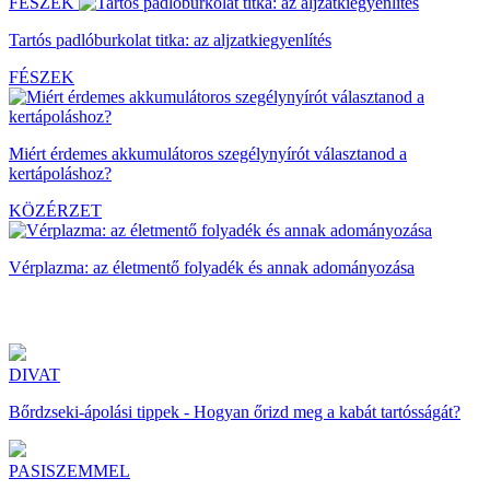
FÉSZEK
Tartós padlóburkolat titka: az aljzatkiegyenlítés
FÉSZEK
Miért érdemes akkumulátoros szegélynyírót választanod a
kertápoláshoz?
KÖZÉRZET
Vérplazma: az életmentő folyadék és annak adományozása
DIVAT
Bőrdzseki-ápolási tippek - Hogyan őrizd meg a kabát tartósságát?
PASISZEMMEL