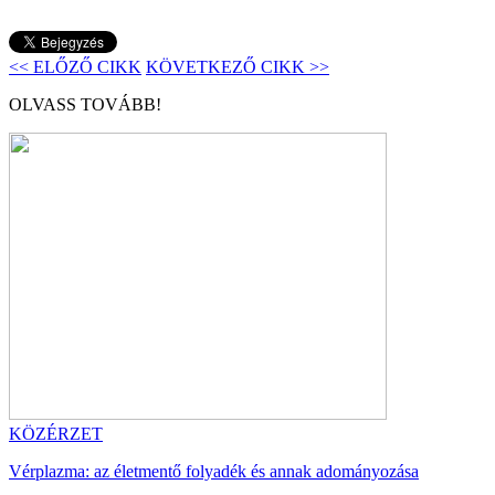
<< ELŐZŐ CIKK
KÖVETKEZŐ CIKK >>
OLVASS TOVÁBB!
KÖZÉRZET
Vérplazma: az életmentő folyadék és annak adományozása