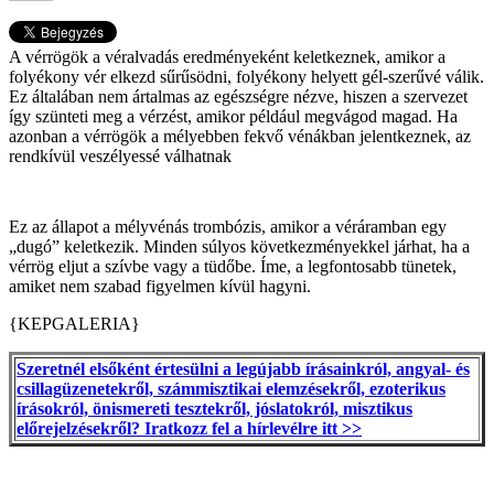
A vérrögök a véralvadás eredményeként keletkeznek, amikor a
folyékony vér elkezd sűrűsödni, folyékony helyett gél-szerűvé válik.
Ez általában nem ártalmas az egészségre nézve, hiszen a szervezet
így szünteti meg a vérzést, amikor például megvágod magad. Ha
azonban a vérrögök a mélyebben fekvő vénákban jelentkeznek, az
rendkívül veszélyessé válhatnak
Ez az állapot a mélyvénás trombózis, amikor a véráramban egy
„dugó” keletkezik. Minden súlyos következményekkel járhat, ha a
vérrög eljut a szívbe vagy a tüdőbe. Íme, a legfontosabb tünetek,
amiket nem szabad figyelmen kívül hagyni.
{KEPGALERIA}
Szeretnél elsőként értesülni a legújabb írásainkról, angyal- és
csillagüzenetekről, számmisztikai elemzésekről, ezoterikus
írásokról, önismereti tesztekről, jóslatokról, misztikus
előrejelzésekről? Iratkozz fel a hírlevélre itt >>