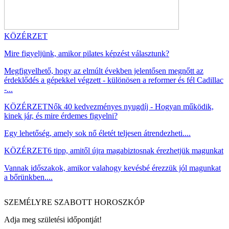
KÖZÉRZET
Mire figyeljünk, amikor pilates képzést választunk?
Megfigyelhető, hogy az elmúlt években jelentősen megnőtt az
érdeklődés a gépekkel végzett - különösen a reformer és fél Cadillac
-...
KÖZÉRZET
Nők 40 kedvezményes nyugdíj - Hogyan működik,
kinek jár, és mire érdemes figyelni?
Egy lehetőség, amely sok nő életét teljesen átrendezheti....
KÖZÉRZET
6 tipp, amitől újra magabiztosnak érezhetjük magunkat
Vannak időszakok, amikor valahogy kevésbé érezzük jól magunkat
a bőrünkben....
SZEMÉLYRE SZABOTT HOROSZKÓP
Adja meg születési időpontját!