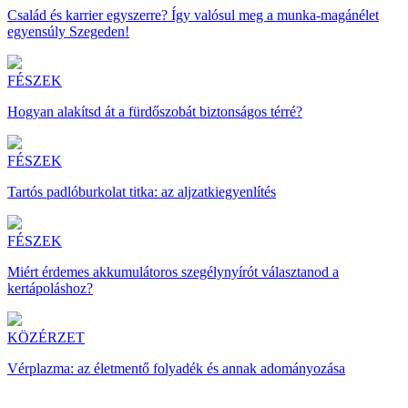
Család és karrier egyszerre? Így valósul meg a munka-magánélet
egyensúly Szegeden!
FÉSZEK
Hogyan alakítsd át a fürdőszobát biztonságos térré?
FÉSZEK
Tartós padlóburkolat titka: az aljzatkiegyenlítés
FÉSZEK
Miért érdemes akkumulátoros szegélynyírót választanod a
kertápoláshoz?
KÖZÉRZET
Vérplazma: az életmentő folyadék és annak adományozása