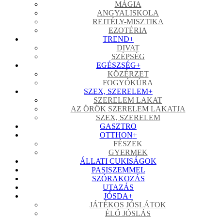
MÁGIA
ANGYALISKOLA
REJTÉLY-MISZTIKA
EZOTÉRIA
TREND
+
DIVAT
SZÉPSÉG
EGÉSZSÉG
+
KÖZÉRZET
FOGYÓKÚRA
SZEX, SZERELEM
+
SZERELEM LAKAT
AZ ÖRÖK SZERELEM LAKATJA
SZEX, SZERELEM
GASZTRO
OTTHON
+
FÉSZEK
GYERMEK
ÁLLATI CUKISÁGOK
PASISZEMMEL
SZÓRAKOZÁS
UTAZÁS
JÓSDA
+
JÁTÉKOS JÓSLÁTOK
ÉLŐ JÓSLÁS