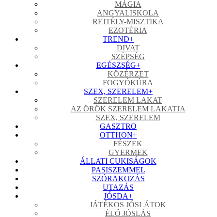
MÁGIA
ANGYALISKOLA
REJTÉLY-MISZTIKA
EZOTÉRIA
TREND
+
DIVAT
SZÉPSÉG
EGÉSZSÉG
+
KÖZÉRZET
FOGYÓKÚRA
SZEX, SZERELEM
+
SZERELEM LAKAT
AZ ÖRÖK SZERELEM LAKATJA
SZEX, SZERELEM
GASZTRO
OTTHON
+
FÉSZEK
GYERMEK
ÁLLATI CUKISÁGOK
PASISZEMMEL
SZÓRAKOZÁS
UTAZÁS
JÓSDA
+
JÁTÉKOS JÓSLÁTOK
ÉLŐ JÓSLÁS