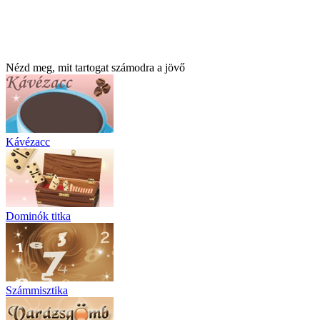
Nézd meg, mit tartogat számodra a jövő
Kávézacc
Dominók titka
Számmisztika