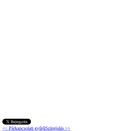
<< Párkapcsolati gyűrű
Színjóslás >>