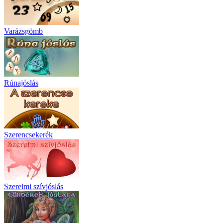
Varázsgömb
Rúnajóslás
Szerencsekerék
Szerelmi szívjóslás