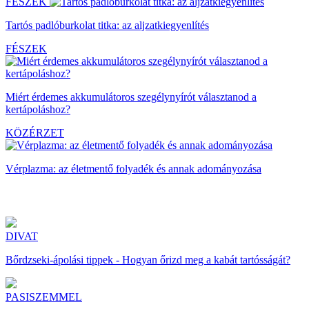
FÉSZEK
Tartós padlóburkolat titka: az aljzatkiegyenlítés
FÉSZEK
Miért érdemes akkumulátoros szegélynyírót választanod a
kertápoláshoz?
KÖZÉRZET
Vérplazma: az életmentő folyadék és annak adományozása
DIVAT
Bőrdzseki-ápolási tippek - Hogyan őrizd meg a kabát tartósságát?
PASISZEMMEL