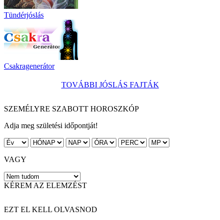
Tündérjóslás
Csakragenerátor
TOVÁBBI JÓSLÁS FAJTÁK
SZEMÉLYRE SZABOTT HOROSZKÓP
Adja meg születési időpontját!
VAGY
KÉREM AZ ELEMZÉST
EZT EL KELL OLVASNOD