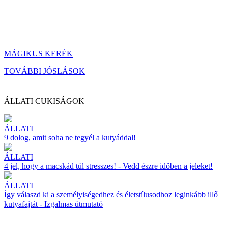
MÁGIKUS KERÉK
TOVÁBBI JÓSLÁSOK
ÁLLATI CUKISÁGOK
ÁLLATI
9 dolog, amit soha ne tegyél a kutyáddal!
ÁLLATI
4 jel, hogy a macskád túl stresszes! - Vedd észre időben a jeleket!
ÁLLATI
Így válaszd ki a személyiségedhez és életstílusodhoz leginkább illő
kutyafajtát - Izgalmas útmutató