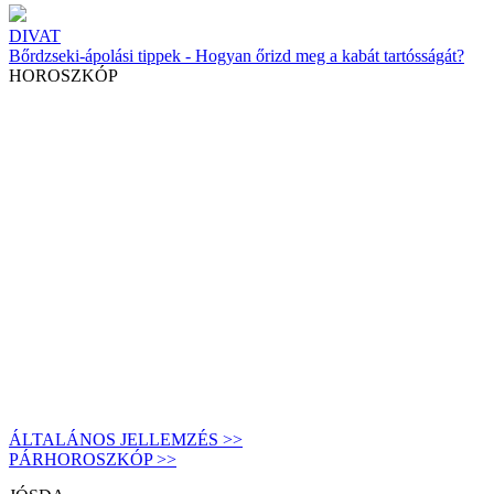
DIVAT
Bőrdzseki-ápolási tippek - Hogyan őrizd meg a kabát tartósságát?
HOROSZKÓP
ÁLTALÁNOS JELLEMZÉS >>
PÁRHOROSZKÓP >>