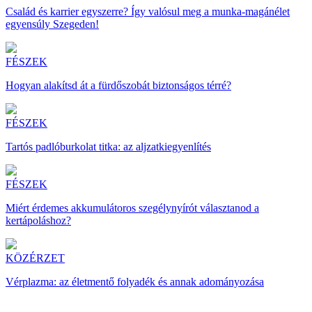
Család és karrier egyszerre? Így valósul meg a munka-magánélet
egyensúly Szegeden!
FÉSZEK
Hogyan alakítsd át a fürdőszobát biztonságos térré?
FÉSZEK
Tartós padlóburkolat titka: az aljzatkiegyenlítés
FÉSZEK
Miért érdemes akkumulátoros szegélynyírót választanod a
kertápoláshoz?
KÖZÉRZET
Vérplazma: az életmentő folyadék és annak adományozása