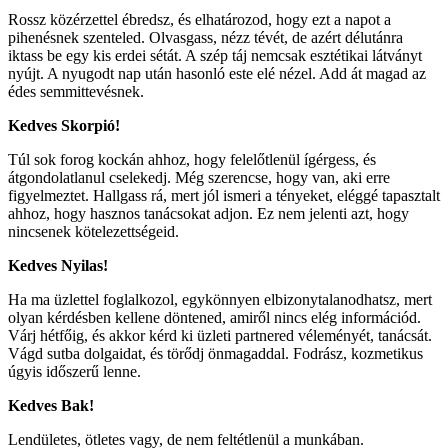
Rossz közérzettel ébredsz, és elhatározod, hogy ezt a napot a
pihenésnek szenteled. Olvasgass, nézz tévét, de azért délutánra
iktass be egy kis erdei sétát. A szép táj nemcsak esztétikai látványt
nyújt. A nyugodt nap után hasonló este elé nézel. Add át magad az
édes semmittevésnek.
Kedves Skorpió!
Túl sok forog kockán ahhoz, hogy felelőtlenül ígérgess, és
átgondolatlanul cselekedj. Még szerencse, hogy van, aki erre
figyelmeztet. Hallgass rá, mert jól ismeri a tényeket, eléggé tapasztalt
ahhoz, hogy hasznos tanácsokat adjon. Ez nem jelenti azt, hogy
nincsenek kötelezettségeid.
Kedves Nyilas!
Ha ma üzlettel foglalkozol, egykönnyen elbizonytalanodhatsz, mert
olyan kérdésben kellene döntened, amiről nincs elég információd.
Várj hétfőig, és akkor kérd ki üzleti partnered véleményét, tanácsát.
Vágd sutba dolgaidat, és törődj önmagaddal. Fodrász, kozmetikus
úgyis időszerű lenne.
Kedves Bak!
Lendületes, ötletes vagy, de nem feltétlenül a munkában.