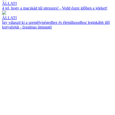
ÁLLATI
4 jel, hogy a macskád túl stresszes! - Vedd észre időben a jeleket!
ÁLLATI
Így válaszd ki a személyiségedhez és életstílusodhoz leginkább illő
kutyafajtát - Izgalmas útmutató