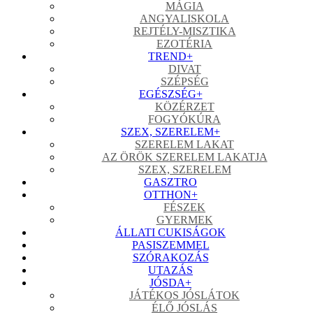
MÁGIA
ANGYALISKOLA
REJTÉLY-MISZTIKA
EZOTÉRIA
TREND
+
DIVAT
SZÉPSÉG
EGÉSZSÉG
+
KÖZÉRZET
FOGYÓKÚRA
SZEX, SZERELEM
+
SZERELEM LAKAT
AZ ÖRÖK SZERELEM LAKATJA
SZEX, SZERELEM
GASZTRO
OTTHON
+
FÉSZEK
GYERMEK
ÁLLATI CUKISÁGOK
PASISZEMMEL
SZÓRAKOZÁS
UTAZÁS
JÓSDA
+
JÁTÉKOS JÓSLÁTOK
ÉLŐ JÓSLÁS