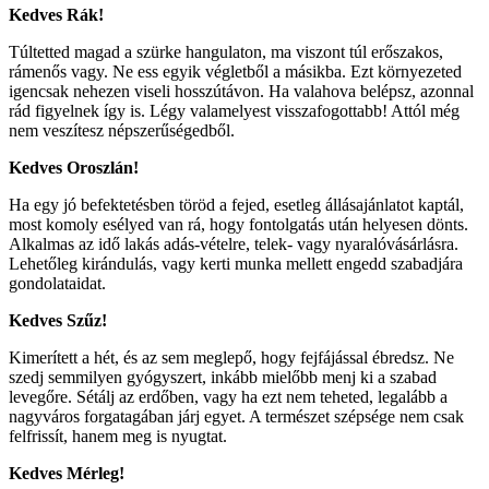
Kedves Rák!
Túltetted magad a szürke hangulaton, ma viszont túl erőszakos,
rámenős vagy. Ne ess egyik végletből a másikba. Ezt környezeted
igencsak nehezen viseli hosszútávon. Ha valahova belépsz, azonnal
rád figyelnek így is. Légy valamelyest visszafogottabb! Attól még
nem veszítesz népszerűségedből.
Kedves Oroszlán!
Ha egy jó befektetésben töröd a fejed, esetleg állásajánlatot kaptál,
most komoly esélyed van rá, hogy fontolgatás után helyesen dönts.
Alkalmas az idő lakás adás-vételre, telek- vagy nyaralóvásárlásra.
Lehetőleg kirándulás, vagy kerti munka mellett engedd szabadjára
gondolataidat.
Kedves Szűz!
Kimerített a hét, és az sem meglepő, hogy fejfájással ébredsz. Ne
szedj semmilyen gyógyszert, inkább mielőbb menj ki a szabad
levegőre. Sétálj az erdőben, vagy ha ezt nem teheted, legalább a
nagyváros forgatagában járj egyet. A természet szépsége nem csak
felfrissít, hanem meg is nyugtat.
Kedves Mérleg!