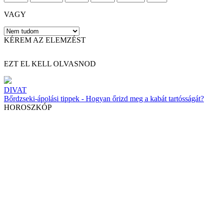
VAGY
KÉREM AZ ELEMZÉST
EZT EL KELL OLVASNOD
DIVAT
Bőrdzseki-ápolási tippek - Hogyan őrizd meg a kabát tartósságát?
HOROSZKÓP