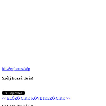
hétvége
horoszkóp
Szólj hozzá Te is!
<< ELŐZŐ CIKK
KÖVETKEZŐ CIKK >>