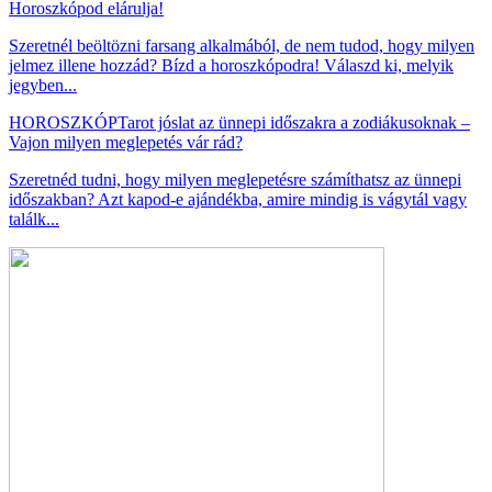
Horoszkópod elárulja!
Szeretnél beöltözni farsang alkalmából, de nem tudod, hogy milyen
jelmez illene hozzád? Bízd a horoszkópodra! Válaszd ki, melyik
jegyben...
HOROSZKÓP
Tarot jóslat az ünnepi időszakra a zodiákusoknak –
Vajon milyen meglepetés vár rád?
Szeretnéd tudni, hogy milyen meglepetésre számíthatsz az ünnepi
időszakban? Azt kapod-e ajándékba, amire mindig is vágytál vagy
találk...