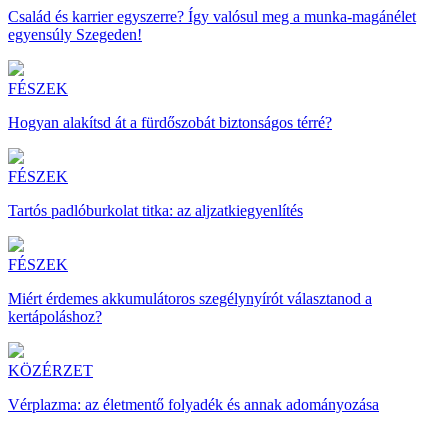
Család és karrier egyszerre? Így valósul meg a munka-magánélet
egyensúly Szegeden!
FÉSZEK
Hogyan alakítsd át a fürdőszobát biztonságos térré?
FÉSZEK
Tartós padlóburkolat titka: az aljzatkiegyenlítés
FÉSZEK
Miért érdemes akkumulátoros szegélynyírót választanod a
kertápoláshoz?
KÖZÉRZET
Vérplazma: az életmentő folyadék és annak adományozása