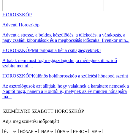
HOROSZKÓP
Adventi Horoszkóp
Advent a stressz, a boldog készülődés, a tülekedés, a várakozás, a
nagy családi kiborulások és a megbocsátás időszaka. Ilyenkor min...
HOROSZKÓP
Mit tartogat a hét a csillagjegyeknek?
A halak nem most fog meggazdagodni, a mérlegnek itt az idő
szabira menni....
HOROSZKÓP
Különös holdhoroszkóp a születési hónapod szerint
Az asztrológusok azt állítják, hogy valakinek a karaktere nemcsak a
Naptól függ, hanem a Holdtól is, melynek az év minden hónapjára
má...
SZEMÉLYRE SZABOTT HOROSZKÓP
Adja meg születési időpontját!