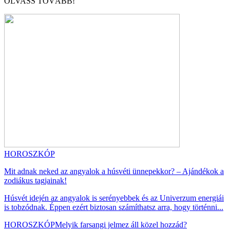
OLVASS TOVÁBB!
HOROSZKÓP
Mit adnak neked az angyalok a húsvéti ünnepekkor? – Ajándékok a
zodiákus tagjainak!
Húsvét idején az angyalok is serényebbek és az Univerzum energiái
is tobzódnak. Éppen ezért biztosan számíthatsz arra, hogy történni...
HOROSZKÓP
Melyik farsangi jelmez áll közel hozzád?