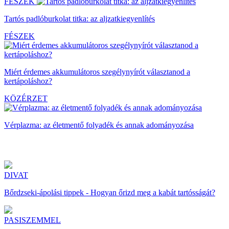
FÉSZEK
Tartós padlóburkolat titka: az aljzatkiegyenlítés
FÉSZEK
Miért érdemes akkumulátoros szegélynyírót választanod a
kertápoláshoz?
KÖZÉRZET
Vérplazma: az életmentő folyadék és annak adományozása
DIVAT
Bőrdzseki-ápolási tippek - Hogyan őrizd meg a kabát tartósságát?
PASISZEMMEL