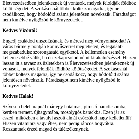
Életvezetésedben jelentkeznek új vonások, melyek feloldják földhöz
kötöttségedet. A szokásosnál többet költesz magadra, így ne
csodálkozz, hogy hódolóid száma jelentősen növekszik. Fáradtságot
nem kímélve nyűgözöd le környezetedet.
Kedves Vízöntő!
Engedj családod unszolásának, és méresd meg vérnyomásodat! A
város bármely pontján könnyűszerrel megteheted, és legalább
megszabadulsz szorongásaid egyikétől. A kellemetlen esemény
kellemesebbé válik, ha összekapcsolod némi kirakatnézéssel. Hiszen
lassan itt a tavasz az üzletekben is.Életvezetésedben jelentkeznek új
vonások, melyek feloldják földhöz kötöttségedet. A szokásosnál
többet költesz magadra, így ne csodálkozz, hogy hódolóid száma
jelentősen növekszik. Fáradtságot nem kímélve nyűgözöd le
környezetedet.
Kedves Halak!
Szívesen beleharapnál már egy hatalmas, pirosló paradicsomba,
kertben termett, újhagymába, mosolygós barackba. Ezen jár az
eszed, miközben a tavalyi aszott almát csócsálod nagy kelletlenül?
Hiszen vitaminra vagy éhes, nem pedig ráncos bogyókra.
Rozzantnak érzed magad és túlérzékenynek.