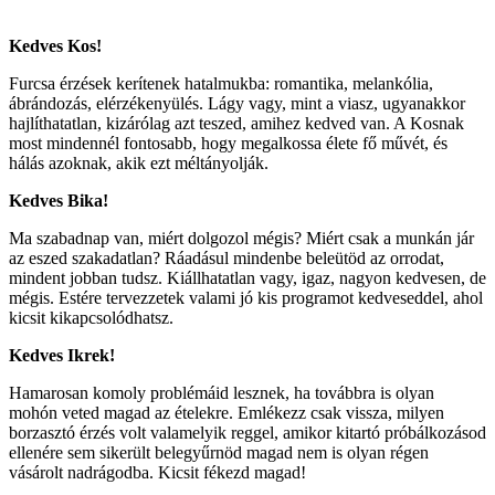
Kedves Kos!
Furcsa érzések kerítenek hatalmukba: romantika, melankólia,
ábrándozás, elérzékenyülés. Lágy vagy, mint a viasz, ugyanakkor
hajlíthatatlan, kizárólag azt teszed, amihez kedved van. A Kosnak
most mindennél fontosabb, hogy megalkossa élete fő művét, és
hálás azoknak, akik ezt méltányolják.
Kedves Bika!
Ma szabadnap van, miért dolgozol mégis? Miért csak a munkán jár
az eszed szakadatlan? Ráadásul mindenbe beleütöd az orrodat,
mindent jobban tudsz. Kiállhatatlan vagy, igaz, nagyon kedvesen, de
mégis. Estére tervezzetek valami jó kis programot kedveseddel, ahol
kicsit kikapcsolódhatsz.
Kedves Ikrek!
Hamarosan komoly problémáid lesznek, ha továbbra is olyan
mohón veted magad az ételekre. Emlékezz csak vissza, milyen
borzasztó érzés volt valamelyik reggel, amikor kitartó próbálkozásod
ellenére sem sikerült belegyűrnöd magad nem is olyan régen
vásárolt nadrágodba. Kicsit fékezd magad!