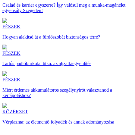
Család és karrier egyszerre? Így valósul meg a munka-magánélet
egyensúly Szegeden!
FÉSZEK
Hogyan alakítsd át a fürdőszobát biztonságos térré?
FÉSZEK
Tartós padlóburkolat titka: az aljzatkiegyenlítés
FÉSZEK
Miért érdemes akkumulátoros szegélynyírót választanod a
kertápoláshoz?
KÖZÉRZET
Vérplazma: az életmentő folyadék és annak adományozása