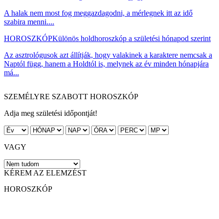
A halak nem most fog meggazdagodni, a mérlegnek itt az idő
szabira menni....
HOROSZKÓP
Különös holdhoroszkóp a születési hónapod szerint
Az asztrológusok azt állítják, hogy valakinek a karaktere nemcsak a
Naptól függ, hanem a Holdtól is, melynek az év minden hónapjára
má...
SZEMÉLYRE SZABOTT HOROSZKÓP
Adja meg születési időpontját!
VAGY
KÉREM AZ ELEMZÉST
HOROSZKÓP