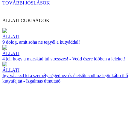
TOVÁBBI JÓSLÁSOK
ÁLLATI CUKISÁGOK
ÁLLATI
9 dolog, amit soha ne tegyél a kutyáddal!
ÁLLATI
4 jel, hogy a macskád túl stresszes! - Vedd észre időben a jeleket!
ÁLLATI
Így válaszd ki a személyiségedhez és életstílusodhoz leginkább illő
kutyafajtát - Izgalmas útmutató