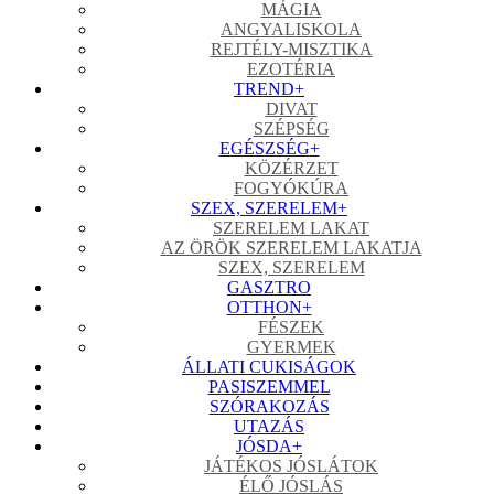
MÁGIA
ANGYALISKOLA
REJTÉLY-MISZTIKA
EZOTÉRIA
TREND
+
DIVAT
SZÉPSÉG
EGÉSZSÉG
+
KÖZÉRZET
FOGYÓKÚRA
SZEX, SZERELEM
+
SZERELEM LAKAT
AZ ÖRÖK SZERELEM LAKATJA
SZEX, SZERELEM
GASZTRO
OTTHON
+
FÉSZEK
GYERMEK
ÁLLATI CUKISÁGOK
PASISZEMMEL
SZÓRAKOZÁS
UTAZÁS
JÓSDA
+
JÁTÉKOS JÓSLÁTOK
ÉLŐ JÓSLÁS