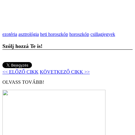
ezotéria
asztrológia
heti horoszkóp
horoszkóp
csillagjegyek
Szólj hozzá Te is!
<< ELŐZŐ CIKK
KÖVETKEZŐ CIKK >>
OLVASS TOVÁBB!