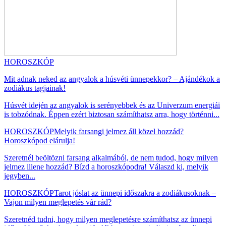
HOROSZKÓP
Mit adnak neked az angyalok a húsvéti ünnepekkor? – Ajándékok a
zodiákus tagjainak!
Húsvét idején az angyalok is serényebbek és az Univerzum energiái
is tobzódnak. Éppen ezért biztosan számíthatsz arra, hogy történni...
HOROSZKÓP
Melyik farsangi jelmez áll közel hozzád?
Horoszkópod elárulja!
Szeretnél beöltözni farsang alkalmából, de nem tudod, hogy milyen
jelmez illene hozzád? Bízd a horoszkópodra! Válaszd ki, melyik
jegyben...
HOROSZKÓP
Tarot jóslat az ünnepi időszakra a zodiákusoknak –
Vajon milyen meglepetés vár rád?
Szeretnéd tudni, hogy milyen meglepetésre számíthatsz az ünnepi