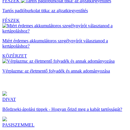
FÉSZEK
Tartós padlóburkolat titka: az aljzatkiegyenlítés
FÉSZEK
Miért érdemes akkumulátoros szegélynyírót választanod a
kertápoláshoz?
KÖZÉRZET
Vérplazma: az életmentő folyadék és annak adományozása
DIVAT
Bőrdzseki-ápolási tippek - Hogyan őrizd meg a kabát tartósságát?
PASISZEMMEL