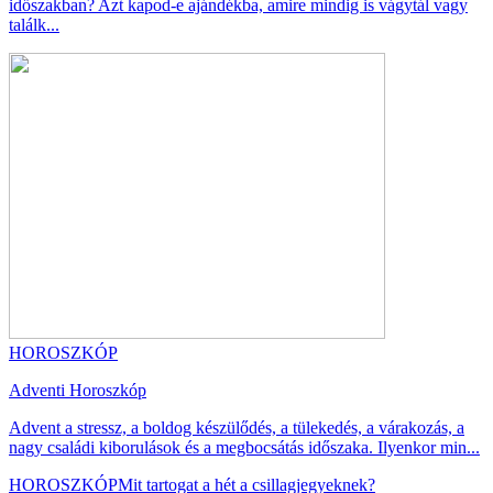
időszakban? Azt kapod-e ajándékba, amire mindig is vágytál vagy
találk...
HOROSZKÓP
Adventi Horoszkóp
Advent a stressz, a boldog készülődés, a tülekedés, a várakozás, a
nagy családi kiborulások és a megbocsátás időszaka. Ilyenkor min...
HOROSZKÓP
Mit tartogat a hét a csillagjegyeknek?