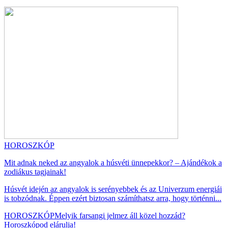
HOROSZKÓP
Mit adnak neked az angyalok a húsvéti ünnepekkor? – Ajándékok a
zodiákus tagjainak!
Húsvét idején az angyalok is serényebbek és az Univerzum energiái
is tobzódnak. Éppen ezért biztosan számíthatsz arra, hogy történni...
HOROSZKÓP
Melyik farsangi jelmez áll közel hozzád?
Horoszkópod elárulja!