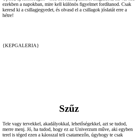
ezekben a napokban, mire kell különös figyelmet fordítanod. Csak
keresd ki a csillagjegyedet, és olvasd el a csillagok jóslatát erre a
hétre!
{KEPGALERIA}
Szűz
Tele vagy tervekkel, akadályokkal, lehetőségekkel, azt se tudod,
merre menj. Jó, ha tudod, hogy ez az Univerzum műve, aki egyben
terel is téged ezen a káosszal teli csatamezőn, úgyhogy te csak