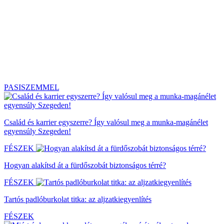
PASISZEMMEL
Család és karrier egyszerre? Így valósul meg a munka-magánélet
egyensúly Szegeden!
FÉSZEK
Hogyan alakítsd át a fürdőszobát biztonságos térré?
FÉSZEK
Tartós padlóburkolat titka: az aljzatkiegyenlítés
FÉSZEK