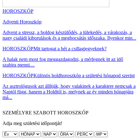
HOROSZKÓP
Adventi Horoszkóp
Advent a stressz, a boldog készülődés, a tülekedés, a várakozás, a
nagy családi kiborulások és a megbocsátás időszaka. Ilyenkor min...
HOROSZKÓP
Mit tartogat a hét a csillagjegyeknek?
A halak nem most fog meggazdagodni, a mérlegnek itt az idő
szabira menni....
HOROSZKÓP
Különös holdhoroszkóp a születési hónapod szerint
Az asztrológusok azt állítják, hogy valakinek a karaktere nemcsak a
Naptól függ, hanem a Holdtól is, melynek az év minden hónapjára
má...
SZEMÉLYRE SZABOTT HOROSZKÓP
Adja meg születési időpontját!