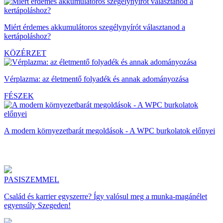
Miért érdemes akkumulátoros szegélynyírót választanod a
kertápoláshoz?
KÖZÉRZET
Vérplazma: az életmentő folyadék és annak adományozása
FÉSZEK
A modern környezetbarát megoldások - A WPC burkolatok előnyei
PASISZEMMEL
Család és karrier egyszerre? Így valósul meg a munka-magánélet
egyensúly Szegeden!