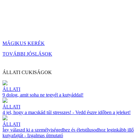
MÁGIKUS KERÉK
TOVÁBBI JÓSLÁSOK
ÁLLATI CUKISÁGOK
ÁLLATI
9 dolog, amit soha ne tegyél a kutyáddal!
ÁLLATI
4 jel, hogy a macskád túl stresszes! - Vedd észre időben a jeleket!
ÁLLATI
Így válaszd ki a személyiségedhez és életstílusodhoz leginkább illő
kutyafajtát - Izgalmas útmutató