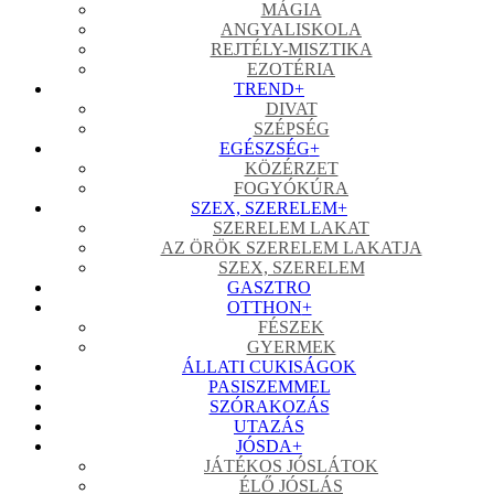
MÁGIA
ANGYALISKOLA
REJTÉLY-MISZTIKA
EZOTÉRIA
TREND
+
DIVAT
SZÉPSÉG
EGÉSZSÉG
+
KÖZÉRZET
FOGYÓKÚRA
SZEX, SZERELEM
+
SZERELEM LAKAT
AZ ÖRÖK SZERELEM LAKATJA
SZEX, SZERELEM
GASZTRO
OTTHON
+
FÉSZEK
GYERMEK
ÁLLATI CUKISÁGOK
PASISZEMMEL
SZÓRAKOZÁS
UTAZÁS
JÓSDA
+
JÁTÉKOS JÓSLÁTOK
ÉLŐ JÓSLÁS