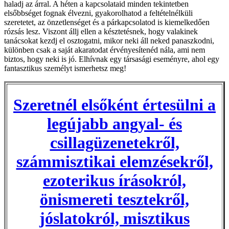
haladj az árral. A héten a kapcsolataid minden tekintetben
elsőbbséget fognak élvezni, gyakorolhatod a feltételnélküli
szeretetet, az önzetlenséget és a párkapcsolatod is kiemelkedően
rózsás lesz. Viszont állj ellen a késztetésnek, hogy valakinek
tanácsokat kezdj el osztogatni, mikor neki áll neked panaszkodni,
különben csak a saját akaratodat érvényesítenéd nála, ami nem
biztos, hogy neki is jó. Elhívnak egy társasági eseményre, ahol egy
fantasztikus személyt ismerhetsz meg!
Szeretnél elsőként értesülni a
legújabb angyal- és
csillagüzenetekről,
számmisztikai elemzésekről,
ezoterikus írásokról,
önismereti tesztekről,
jóslatokról, misztikus