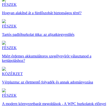
FÉSZEK
Hogyan alakítsd át a fürdőszobát biztonságos térré?
FÉSZEK
Tartós padlóburkolat titka: az aljzatkiegyenlítés
FÉSZEK
Miért érdemes akkumulátoros szegélynyírót választanod a
kertápoláshoz?
KÖZÉRZET
Vérplazma: az életmentő folyadék és annak adományozása
FÉSZEK
A modern környezetbarát megoldások - A WPC burkolatok előnyei