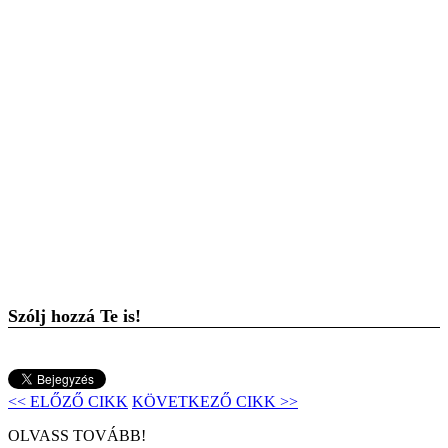
Szólj hozzá Te is!
<< ELŐZŐ CIKK
KÖVETKEZŐ CIKK >>
OLVASS TOVÁBB!