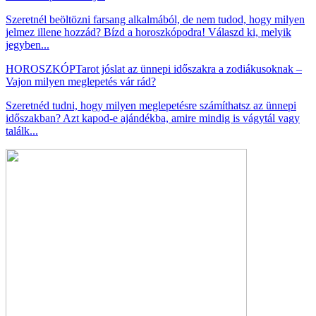
Szeretnél beöltözni farsang alkalmából, de nem tudod, hogy milyen
jelmez illene hozzád? Bízd a horoszkópodra! Válaszd ki, melyik
jegyben...
HOROSZKÓP
Tarot jóslat az ünnepi időszakra a zodiákusoknak –
Vajon milyen meglepetés vár rád?
Szeretnéd tudni, hogy milyen meglepetésre számíthatsz az ünnepi
időszakban? Azt kapod-e ajándékba, amire mindig is vágytál vagy
találk...