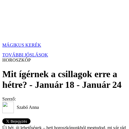
MÁGIKUS KERÉK
TOVÁBBI JÓSLÁSOK
HOROSZKÓP
Mit ígérnek a csillagok erre a
hétre? - Január 18 - Január 24
Szerző:
Szabó Anna
Új hét, új lehetőségek – heti horoszkópunkból megtudod, mi vár rád