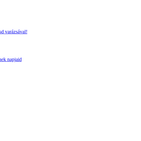
sd varázsával!
nek napjaid