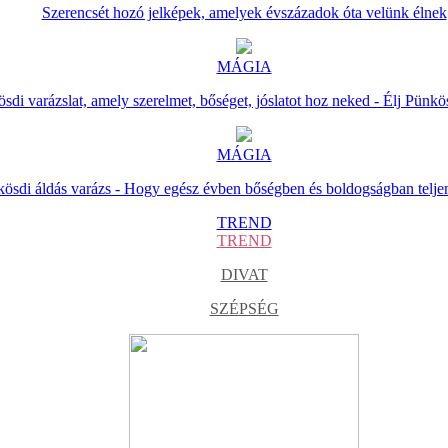
Szerencsét hozó jelképek, amelyek évszázadok óta velünk élnek
MÁGIA
sdi varázslat, amely szerelmet, bőséget, jóslatot hoz neked - Élj Pünkö
MÁGIA
ösdi áldás varázs - Hogy egész évben bőségben és boldogságban telje
TREND
TREND
DIVAT
SZÉPSÉG