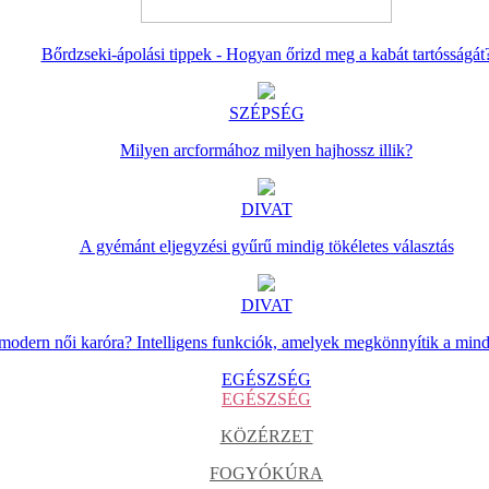
Bőrdzseki-ápolási tippek - Hogyan őrizd meg a kabát tartósságát
SZÉPSÉG
Milyen arcformához milyen hajhossz illik?
DIVAT
A gyémánt eljegyzési gyűrű mindig tökéletes választás
DIVAT
 modern női karóra? Intelligens funkciók, amelyek megkönnyítik a min
EGÉSZSÉG
EGÉSZSÉG
KÖZÉRZET
FOGYÓKÚRA