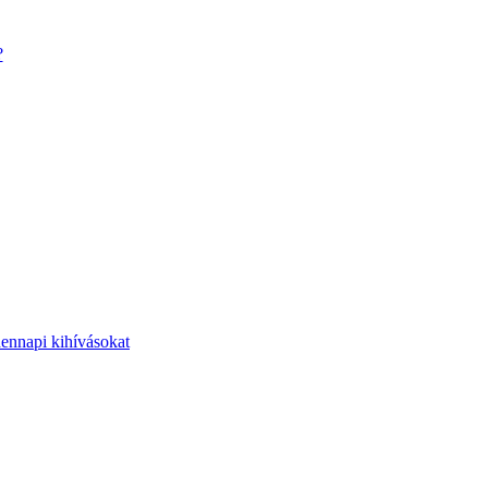
?
dennapi kihívásokat