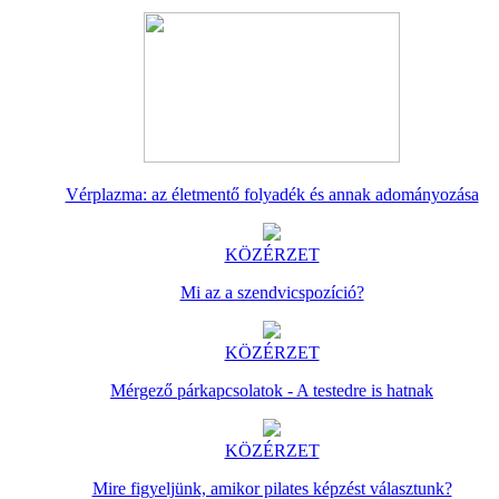
Vérplazma: az életmentő folyadék és annak adományozása
KÖZÉRZET
Mi az a szendvicspozíció?
KÖZÉRZET
Mérgező párkapcsolatok - A testedre is hatnak
KÖZÉRZET
Mire figyeljünk, amikor pilates képzést választunk?