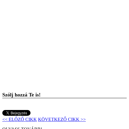
Szólj hozzá Te is!
<< ELŐZŐ CIKK
KÖVETKEZŐ CIKK >>