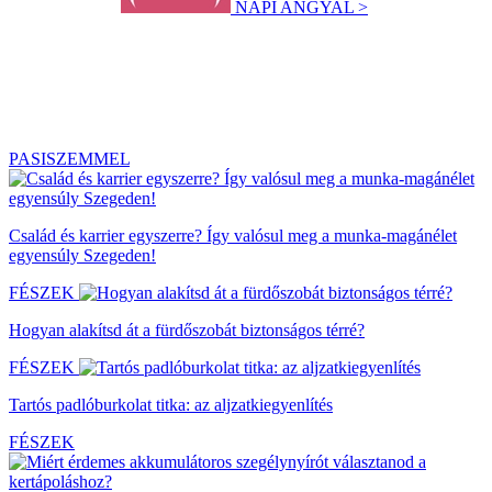
NAPI ANGYAL >
PASISZEMMEL
Család és karrier egyszerre? Így valósul meg a munka-magánélet
egyensúly Szegeden!
FÉSZEK
Hogyan alakítsd át a fürdőszobát biztonságos térré?
FÉSZEK
Tartós padlóburkolat titka: az aljzatkiegyenlítés
FÉSZEK