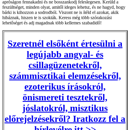
apróságon fennakadni és ne bosszankodj feleslegesen. Kerüld a
feszültséget, minden olyat, amitől ideges lehetsz, és ne hagyd, hogy
bárki is kihozzon a sodrodból. Viszont ne is ítéld el azokat, akik
hibáznak, hiszen te is szokták. Keress még több szórakozási
lehetőséget és adj magadnak több kellemes szabadidő!
Szeretnél elsőként értesülni a
legújabb angyal- és
csillagüzenetekről,
számmisztikai elemzésekről,
ezoterikus írásokról,
önismereti tesztekről,
jóslatokról, misztikus
előrejelzésekről? Iratkozz fel a
hírlevélre itt >>