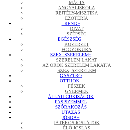
MÁGIA
ANGYALISKOLA
REJTÉLY-MISZTIKA
EZOTÉRIA
TREND
+
DIVAT
SZÉPSÉG
EGÉSZSÉG
+
KÖZÉRZET
FOGYÓKÚRA
SZEX, SZERELEM
+
SZERELEM LAKAT
AZ ÖRÖK SZERELEM LAKATJA
SZEX, SZERELEM
GASZTRO
OTTHON
+
FÉSZEK
GYERMEK
ÁLLATI CUKISÁGOK
PASISZEMMEL
SZÓRAKOZÁS
UTAZÁS
JÓSDA
+
JÁTÉKOS JÓSLÁTOK
ÉLŐ JÓSLÁS