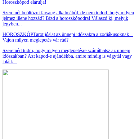
Horoszkópod elárulja!
Szeretnél beöltözni farsang alkalmából, de nem tudod, hogy milyen
jelmez illene hozzád? Bízd a horoszkópodra! Válaszd ki, melyik
jegyben...
HOROSZKÓP
Tarot jóslat az ünnepi időszakra a zodiákusoknak –
Vajon milyen meglepetés vár rád?
Szeretnéd tudni, hogy milyen meglepetésre számíthatsz az ünnepi
időszakban? Azt kapod-e ajándékba, amire mindig is vágytál vagy
találk...