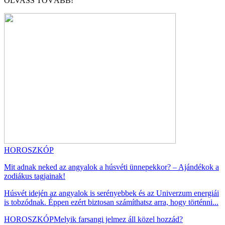
OLVASS TOVÁBB!
HOROSZKÓP
Mit adnak neked az angyalok a húsvéti ünnepekkor? – Ajándékok a
zodiákus tagjainak!
Húsvét idején az angyalok is serényebbek és az Univerzum energiái
is tobzódnak. Éppen ezért biztosan számíthatsz arra, hogy történni...
HOROSZKÓP
Melyik farsangi jelmez áll közel hozzád?