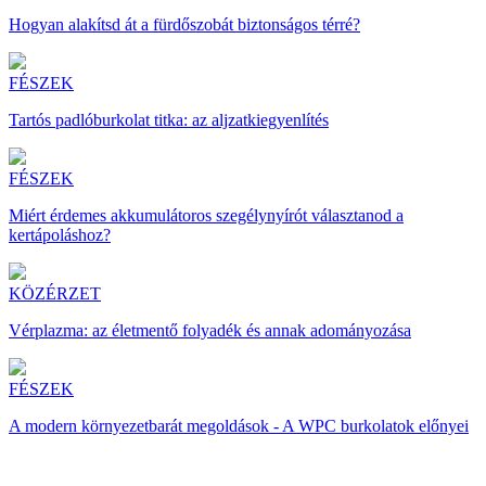
Hogyan alakítsd át a fürdőszobát biztonságos térré?
FÉSZEK
Tartós padlóburkolat titka: az aljzatkiegyenlítés
FÉSZEK
Miért érdemes akkumulátoros szegélynyírót választanod a
kertápoláshoz?
KÖZÉRZET
Vérplazma: az életmentő folyadék és annak adományozása
FÉSZEK
A modern környezetbarát megoldások - A WPC burkolatok előnyei