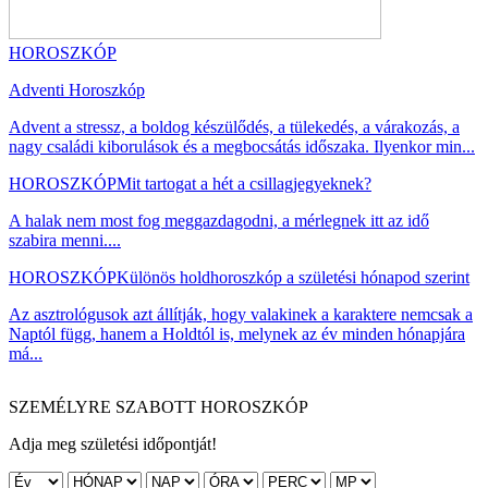
HOROSZKÓP
Adventi Horoszkóp
Advent a stressz, a boldog készülődés, a tülekedés, a várakozás, a
nagy családi kiborulások és a megbocsátás időszaka. Ilyenkor min...
HOROSZKÓP
Mit tartogat a hét a csillagjegyeknek?
A halak nem most fog meggazdagodni, a mérlegnek itt az idő
szabira menni....
HOROSZKÓP
Különös holdhoroszkóp a születési hónapod szerint
Az asztrológusok azt állítják, hogy valakinek a karaktere nemcsak a
Naptól függ, hanem a Holdtól is, melynek az év minden hónapjára
má...
SZEMÉLYRE SZABOTT HOROSZKÓP
Adja meg születési időpontját!