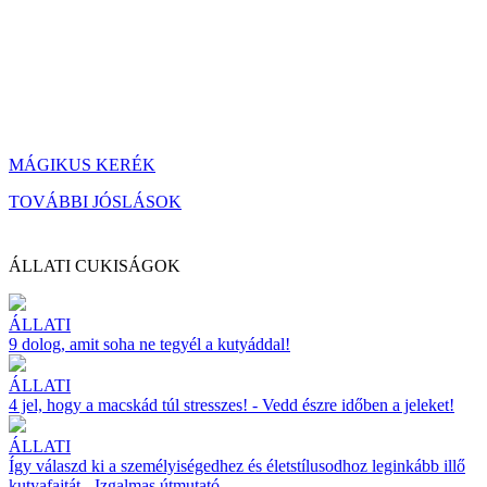
MÁGIKUS KERÉK
TOVÁBBI JÓSLÁSOK
ÁLLATI CUKISÁGOK
ÁLLATI
9 dolog, amit soha ne tegyél a kutyáddal!
ÁLLATI
4 jel, hogy a macskád túl stresszes! - Vedd észre időben a jeleket!
ÁLLATI
Így válaszd ki a személyiségedhez és életstílusodhoz leginkább illő
kutyafajtát - Izgalmas útmutató