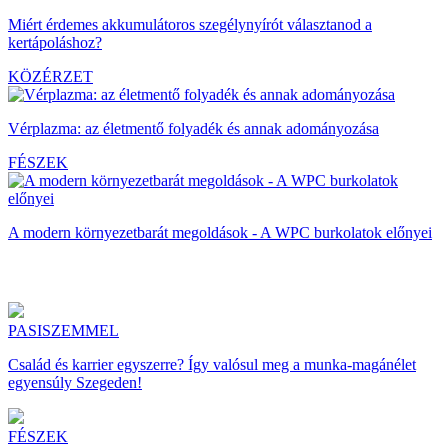
Miért érdemes akkumulátoros szegélynyírót választanod a
kertápoláshoz?
KÖZÉRZET
Vérplazma: az életmentő folyadék és annak adományozása
FÉSZEK
A modern környezetbarát megoldások - A WPC burkolatok előnyei
PASISZEMMEL
Család és karrier egyszerre? Így valósul meg a munka-magánélet
egyensúly Szegeden!
FÉSZEK