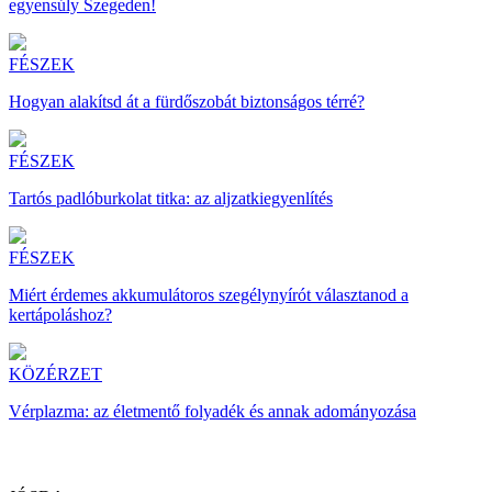
egyensúly Szegeden!
FÉSZEK
Hogyan alakítsd át a fürdőszobát biztonságos térré?
FÉSZEK
Tartós padlóburkolat titka: az aljzatkiegyenlítés
FÉSZEK
Miért érdemes akkumulátoros szegélynyírót választanod a
kertápoláshoz?
KÖZÉRZET
Vérplazma: az életmentő folyadék és annak adományozása