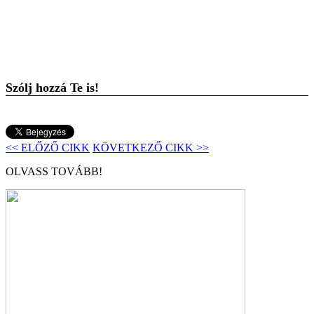
Szólj hozzá Te is!
<< ELŐZŐ CIKK
KÖVETKEZŐ CIKK >>
OLVASS TOVÁBB!