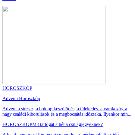
HOROSZKÓP
Adventi Horoszkóp
Advent a stressz, a boldog készülődés, a tülekedés, a várakozás, a
nagy családi kiborulások és a megbocsátás időszaka. Ilyenkor min...
HOROSZKÓP
Mit tartogat a hét a csillagjegyeknek?
A halak nem most fog meggazdagodni, a mérlegnek itt az idő