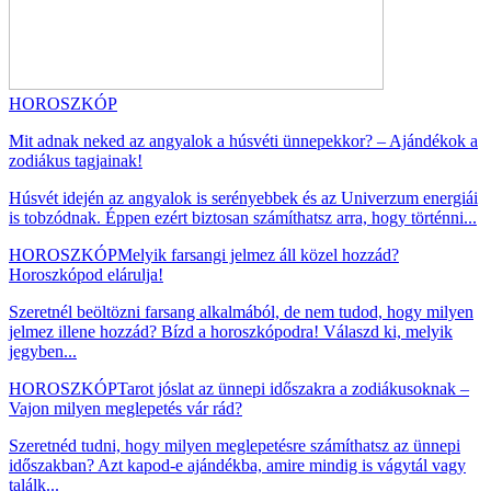
HOROSZKÓP
Mit adnak neked az angyalok a húsvéti ünnepekkor? – Ajándékok a
zodiákus tagjainak!
Húsvét idején az angyalok is serényebbek és az Univerzum energiái
is tobzódnak. Éppen ezért biztosan számíthatsz arra, hogy történni...
HOROSZKÓP
Melyik farsangi jelmez áll közel hozzád?
Horoszkópod elárulja!
Szeretnél beöltözni farsang alkalmából, de nem tudod, hogy milyen
jelmez illene hozzád? Bízd a horoszkópodra! Válaszd ki, melyik
jegyben...
HOROSZKÓP
Tarot jóslat az ünnepi időszakra a zodiákusoknak –
Vajon milyen meglepetés vár rád?
Szeretnéd tudni, hogy milyen meglepetésre számíthatsz az ünnepi
időszakban? Azt kapod-e ajándékba, amire mindig is vágytál vagy
találk...