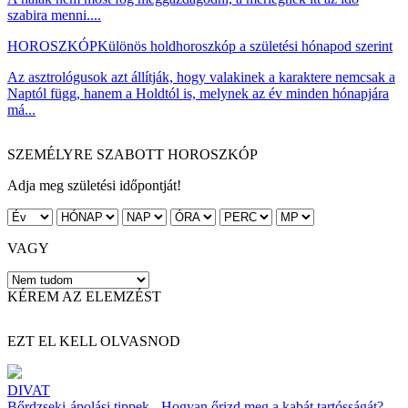
szabira menni....
HOROSZKÓP
Különös holdhoroszkóp a születési hónapod szerint
Az asztrológusok azt állítják, hogy valakinek a karaktere nemcsak a
Naptól függ, hanem a Holdtól is, melynek az év minden hónapjára
má...
SZEMÉLYRE SZABOTT HOROSZKÓP
Adja meg születési időpontját!
VAGY
KÉREM AZ ELEMZÉST
EZT EL KELL OLVASNOD
DIVAT
Bőrdzseki-ápolási tippek - Hogyan őrizd meg a kabát tartósságát?