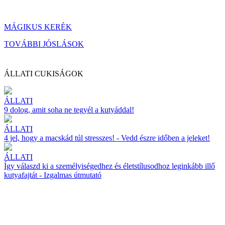
MÁGIKUS KERÉK
TOVÁBBI JÓSLÁSOK
ÁLLATI CUKISÁGOK
ÁLLATI
9 dolog, amit soha ne tegyél a kutyáddal!
ÁLLATI
4 jel, hogy a macskád túl stresszes! - Vedd észre időben a jeleket!
ÁLLATI
Így válaszd ki a személyiségedhez és életstílusodhoz leginkább illő
kutyafajtát - Izgalmas útmutató