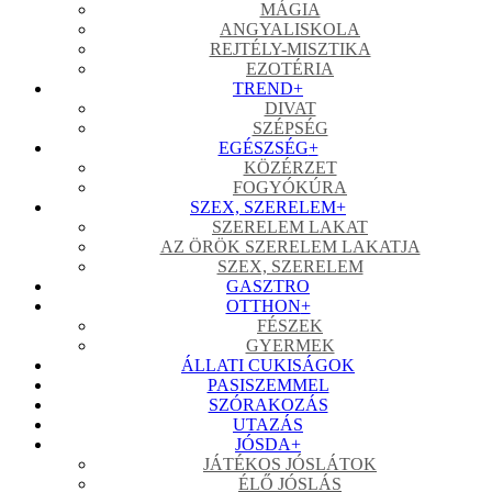
MÁGIA
ANGYALISKOLA
REJTÉLY-MISZTIKA
EZOTÉRIA
TREND
+
DIVAT
SZÉPSÉG
EGÉSZSÉG
+
KÖZÉRZET
FOGYÓKÚRA
SZEX, SZERELEM
+
SZERELEM LAKAT
AZ ÖRÖK SZERELEM LAKATJA
SZEX, SZERELEM
GASZTRO
OTTHON
+
FÉSZEK
GYERMEK
ÁLLATI CUKISÁGOK
PASISZEMMEL
SZÓRAKOZÁS
UTAZÁS
JÓSDA
+
JÁTÉKOS JÓSLÁTOK
ÉLŐ JÓSLÁS