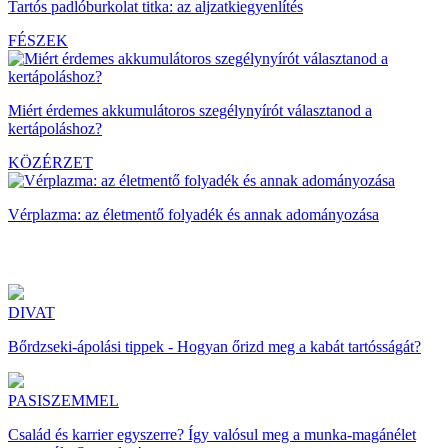
Tartós padlóburkolat titka: az aljzatkiegyenlítés
FÉSZEK
Miért érdemes akkumulátoros szegélynyírót választanod a
kertápoláshoz?
KÖZÉRZET
Vérplazma: az életmentő folyadék és annak adományozása
DIVAT
Bőrdzseki-ápolási tippek - Hogyan őrizd meg a kabát tartósságát?
PASISZEMMEL
Család és karrier egyszerre? Így valósul meg a munka-magánélet