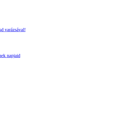
sd varázsával!
nek napjaid