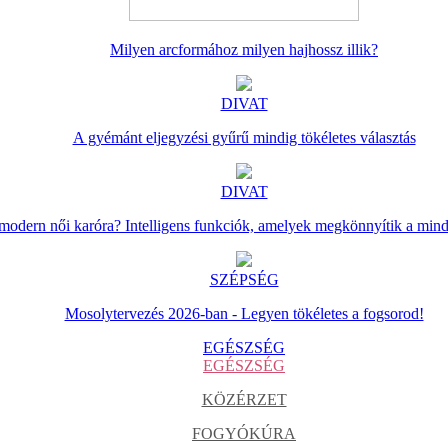
Milyen arcformához milyen hajhossz illik?
DIVAT
A gyémánt eljegyzési gyűrű mindig tökéletes választás
DIVAT
 modern női karóra? Intelligens funkciók, amelyek megkönnyítik a min
SZÉPSÉG
Mosolytervezés 2026-ban - Legyen tökéletes a fogsorod!
EGÉSZSÉG
EGÉSZSÉG
KÖZÉRZET
FOGYÓKÚRA