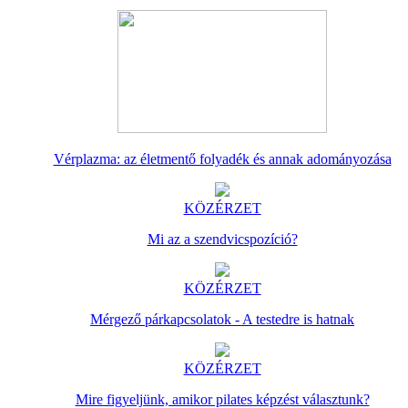
Vérplazma: az életmentő folyadék és annak adományozása
KÖZÉRZET
Mi az a szendvicspozíció?
KÖZÉRZET
Mérgező párkapcsolatok - A testedre is hatnak
KÖZÉRZET
Mire figyeljünk, amikor pilates képzést választunk?