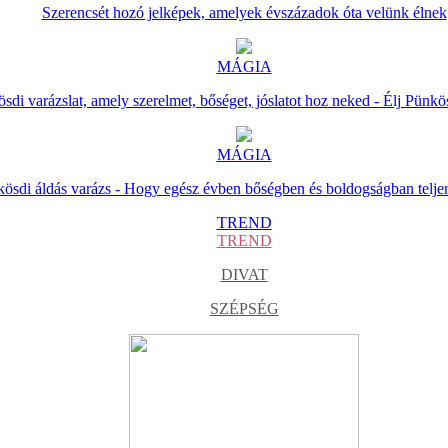
Szerencsét hozó jelképek, amelyek évszázadok óta velünk élnek
MÁGIA
sdi varázslat, amely szerelmet, bőséget, jóslatot hoz neked - Élj Pünkö
MÁGIA
ösdi áldás varázs - Hogy egész évben bőségben és boldogságban telje
TREND
TREND
DIVAT
SZÉPSÉG