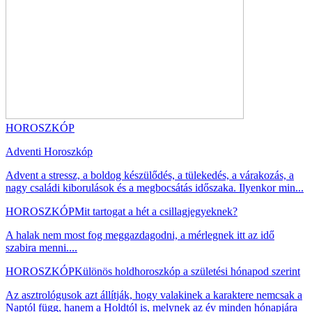
HOROSZKÓP
Adventi Horoszkóp
Advent a stressz, a boldog készülődés, a tülekedés, a várakozás, a
nagy családi kiborulások és a megbocsátás időszaka. Ilyenkor min...
HOROSZKÓP
Mit tartogat a hét a csillagjegyeknek?
A halak nem most fog meggazdagodni, a mérlegnek itt az idő
szabira menni....
HOROSZKÓP
Különös holdhoroszkóp a születési hónapod szerint
Az asztrológusok azt állítják, hogy valakinek a karaktere nemcsak a
Naptól függ, hanem a Holdtól is, melynek az év minden hónapjára