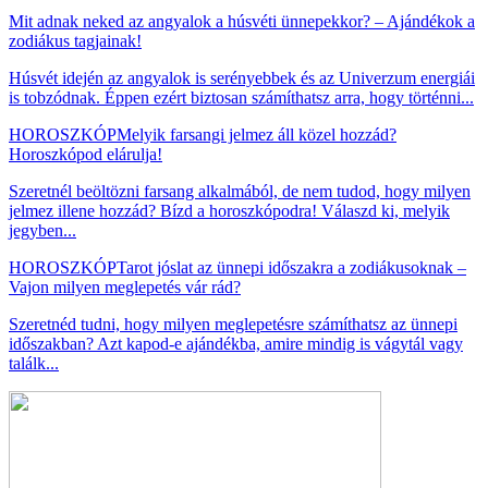
Mit adnak neked az angyalok a húsvéti ünnepekkor? – Ajándékok a
zodiákus tagjainak!
Húsvét idején az angyalok is serényebbek és az Univerzum energiái
is tobzódnak. Éppen ezért biztosan számíthatsz arra, hogy történni...
HOROSZKÓP
Melyik farsangi jelmez áll közel hozzád?
Horoszkópod elárulja!
Szeretnél beöltözni farsang alkalmából, de nem tudod, hogy milyen
jelmez illene hozzád? Bízd a horoszkópodra! Válaszd ki, melyik
jegyben...
HOROSZKÓP
Tarot jóslat az ünnepi időszakra a zodiákusoknak –
Vajon milyen meglepetés vár rád?
Szeretnéd tudni, hogy milyen meglepetésre számíthatsz az ünnepi
időszakban? Azt kapod-e ajándékba, amire mindig is vágytál vagy
találk...