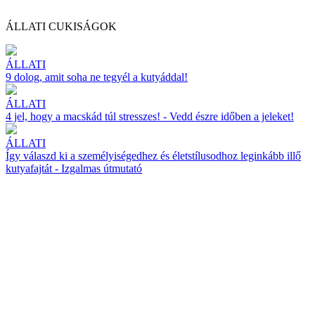
ÁLLATI CUKISÁGOK
ÁLLATI
9 dolog, amit soha ne tegyél a kutyáddal!
ÁLLATI
4 jel, hogy a macskád túl stresszes! - Vedd észre időben a jeleket!
ÁLLATI
Így válaszd ki a személyiségedhez és életstílusodhoz leginkább illő
kutyafajtát - Izgalmas útmutató