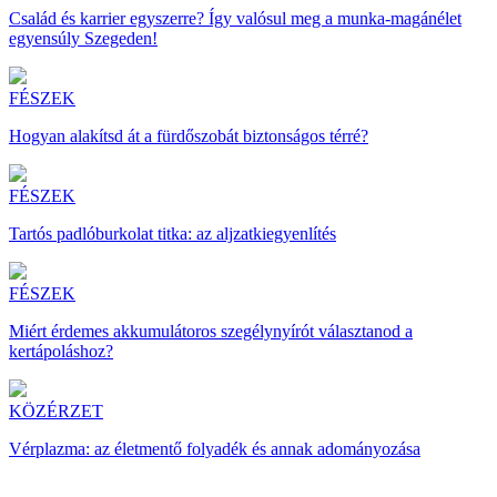
Család és karrier egyszerre? Így valósul meg a munka-magánélet
egyensúly Szegeden!
FÉSZEK
Hogyan alakítsd át a fürdőszobát biztonságos térré?
FÉSZEK
Tartós padlóburkolat titka: az aljzatkiegyenlítés
FÉSZEK
Miért érdemes akkumulátoros szegélynyírót választanod a
kertápoláshoz?
KÖZÉRZET
Vérplazma: az életmentő folyadék és annak adományozása