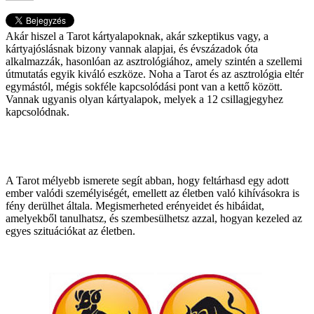
Akár hiszel a Tarot kártyalapoknak, akár szkeptikus vagy, a
kártyajóslásnak bizony vannak alapjai, és évszázadok óta
alkalmazzák, hasonlóan az asztrológiához, amely szintén a szellemi
útmutatás egyik kiváló eszköze. Noha a Tarot és az asztrológia eltér
egymástól, mégis sokféle kapcsolódási pont van a kettő között.
Vannak ugyanis olyan kártyalapok, melyek a 12 csillagjegyhez
kapcsolódnak.
A Tarot mélyebb ismerete segít abban, hogy feltárhasd egy adott
ember valódi személyiségét, emellett az életben való kihívásokra is
fény derülhet általa. Megismerheted erényeidet és hibáidat,
amelyekből tanulhatsz, és szembesülhetsz azzal, hogyan kezeled az
egyes szituációkat az életben.