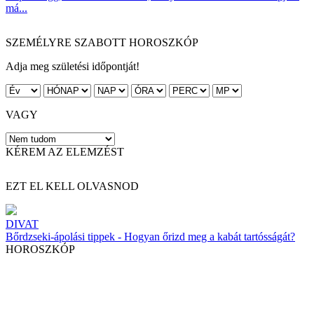
má...
SZEMÉLYRE SZABOTT HOROSZKÓP
Adja meg születési időpontját!
VAGY
KÉREM AZ ELEMZÉST
EZT EL KELL OLVASNOD
DIVAT
Bőrdzseki-ápolási tippek - Hogyan őrizd meg a kabát tartósságát?
HOROSZKÓP