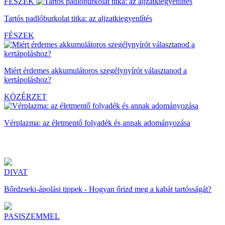
FÉSZEK
Tartós padlóburkolat titka: az aljzatkiegyenlítés
FÉSZEK
Miért érdemes akkumulátoros szegélynyírót választanod a
kertápoláshoz?
KÖZÉRZET
Vérplazma: az életmentő folyadék és annak adományozása
DIVAT
Bőrdzseki-ápolási tippek - Hogyan őrizd meg a kabát tartósságát?
PASISZEMMEL