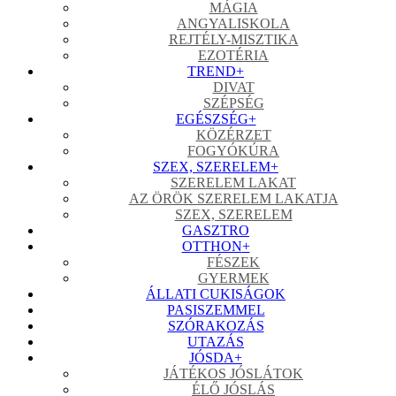
MÁGIA
ANGYALISKOLA
REJTÉLY-MISZTIKA
EZOTÉRIA
TREND
+
DIVAT
SZÉPSÉG
EGÉSZSÉG
+
KÖZÉRZET
FOGYÓKÚRA
SZEX, SZERELEM
+
SZERELEM LAKAT
AZ ÖRÖK SZERELEM LAKATJA
SZEX, SZERELEM
GASZTRO
OTTHON
+
FÉSZEK
GYERMEK
ÁLLATI CUKISÁGOK
PASISZEMMEL
SZÓRAKOZÁS
UTAZÁS
JÓSDA
+
JÁTÉKOS JÓSLÁTOK
ÉLŐ JÓSLÁS