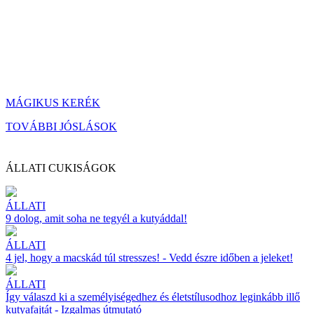
MÁGIKUS KERÉK
TOVÁBBI JÓSLÁSOK
ÁLLATI CUKISÁGOK
ÁLLATI
9 dolog, amit soha ne tegyél a kutyáddal!
ÁLLATI
4 jel, hogy a macskád túl stresszes! - Vedd észre időben a jeleket!
ÁLLATI
Így válaszd ki a személyiségedhez és életstílusodhoz leginkább illő
kutyafajtát - Izgalmas útmutató