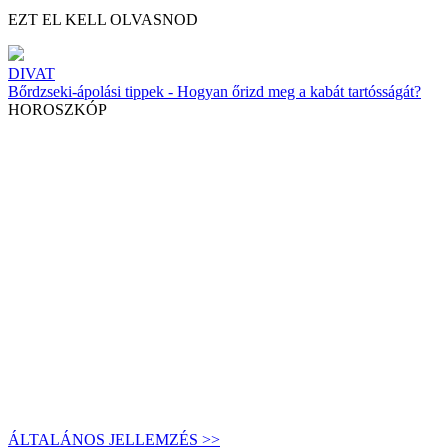
EZT EL KELL OLVASNOD
DIVAT
Bőrdzseki-ápolási tippek - Hogyan őrizd meg a kabát tartósságát?
HOROSZKÓP
ÁLTALÁNOS JELLEMZÉS >>