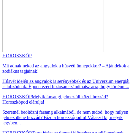
HOROSZKÓP
Mit adnak neked az angyalok a húsvéti ünnepekkor? – Ajándékok a
zodiákus tagjainak!
Húsvét idején az angyalok is serényebbek és az Univerzum energiái
is tobzódnak. Éppen ezért biztosan számíthatsz arra, hogy történni...
HOROSZKÓP
Melyik farsangi jelmez áll közel hozzád?
Horoszkópod elárulja!
Szeretnél beöltözni farsang alkalmából, de nem tudod, hogy milyen
jelmez illene hozzád? Bízd a horoszkópodra! Válaszd ki, melyik
jegyben...
HOROSZKÓP
Tarot jóslat az ünnepi időszakra a zodiákusoknak –