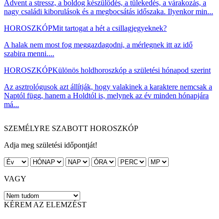
Advent a stressz, a boldog készülődés, a tülekedés, a várakozás, a
nagy családi kiborulások és a megbocsátás időszaka. Ilyenkor min...
HOROSZKÓP
Mit tartogat a hét a csillagjegyeknek?
A halak nem most fog meggazdagodni, a mérlegnek itt az idő
szabira menni....
HOROSZKÓP
Különös holdhoroszkóp a születési hónapod szerint
Az asztrológusok azt állítják, hogy valakinek a karaktere nemcsak a
Naptól függ, hanem a Holdtól is, melynek az év minden hónapjára
má...
SZEMÉLYRE SZABOTT HOROSZKÓP
Adja meg születési időpontját!
VAGY
KÉREM AZ ELEMZÉST