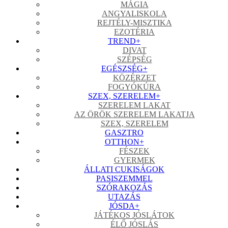
MÁGIA
ANGYALISKOLA
REJTÉLY-MISZTIKA
EZOTÉRIA
TREND
+
DIVAT
SZÉPSÉG
EGÉSZSÉG
+
KÖZÉRZET
FOGYÓKÚRA
SZEX, SZERELEM
+
SZERELEM LAKAT
AZ ÖRÖK SZERELEM LAKATJA
SZEX, SZERELEM
GASZTRO
OTTHON
+
FÉSZEK
GYERMEK
ÁLLATI CUKISÁGOK
PASISZEMMEL
SZÓRAKOZÁS
UTAZÁS
JÓSDA
+
JÁTÉKOS JÓSLÁTOK
ÉLŐ JÓSLÁS