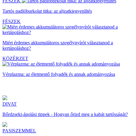
FÉSZEK
Tartós padlóburkolat titka: az aljzatkiegyenlítés
FÉSZEK
Miért érdemes akkumulátoros szegélynyírót választanod a
kertápoláshoz?
KÖZÉRZET
Vérplazma: az életmentő folyadék és annak adományozása
DIVAT
Bőrdzseki-ápolási tippek - Hogyan őrizd meg a kabát tartósságát?
PASISZEMMEL