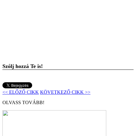
Szólj hozzá Te is!
<< ELŐZŐ CIKK
KÖVETKEZŐ CIKK >>
OLVASS TOVÁBB!