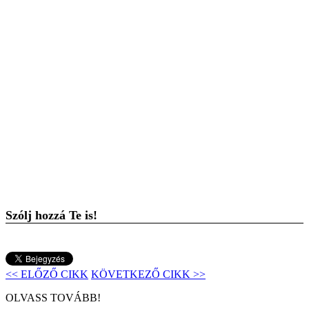
Szólj hozzá Te is!
<< ELŐZŐ CIKK
KÖVETKEZŐ CIKK >>
OLVASS TOVÁBB!