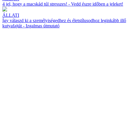
4 jel, hogy a macskád túl stresszes! - Vedd észre időben a jeleket!
ÁLLATI
Így válaszd ki a személyiségedhez és életstílusodhoz leginkább illő
kutyafajtát - Izgalmas útmutató