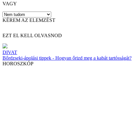
VAGY
KÉREM AZ ELEMZÉST
EZT EL KELL OLVASNOD
DIVAT
Bőrdzseki-ápolási tippek - Hogyan őrizd meg a kabát tartósságát?
HOROSZKÓP