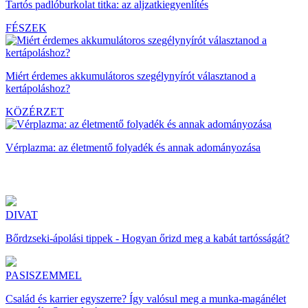
Tartós padlóburkolat titka: az aljzatkiegyenlítés
FÉSZEK
Miért érdemes akkumulátoros szegélynyírót választanod a
kertápoláshoz?
KÖZÉRZET
Vérplazma: az életmentő folyadék és annak adományozása
DIVAT
Bőrdzseki-ápolási tippek - Hogyan őrizd meg a kabát tartósságát?
PASISZEMMEL
Család és karrier egyszerre? Így valósul meg a munka-magánélet