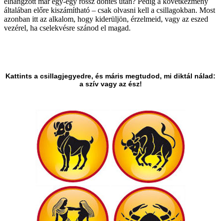
elhangzott már egy-egy rossz döntés után? Pedig a következmény
általában előre kiszámítható – csak olvasni kell a csillagokban. Most
azonban itt az alkalom, hogy kiderüljön, érzelmeid, vagy az eszed
vezérel, ha cselekvésre szánod el magad.
Kattints a csillagjegyedre, és máris megtudod, mi diktál nálad:
a szív vagy az ész!