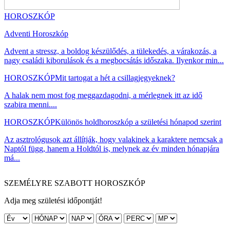
HOROSZKÓP
Adventi Horoszkóp
Advent a stressz, a boldog készülődés, a tülekedés, a várakozás, a
nagy családi kiborulások és a megbocsátás időszaka. Ilyenkor min...
HOROSZKÓP
Mit tartogat a hét a csillagjegyeknek?
A halak nem most fog meggazdagodni, a mérlegnek itt az idő
szabira menni....
HOROSZKÓP
Különös holdhoroszkóp a születési hónapod szerint
Az asztrológusok azt állítják, hogy valakinek a karaktere nemcsak a
Naptól függ, hanem a Holdtól is, melynek az év minden hónapjára
má...
SZEMÉLYRE SZABOTT HOROSZKÓP
Adja meg születési időpontját!