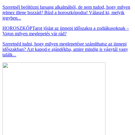
Szeretnél beöltözni farsang alkalmából, de nem tudod, hogy milyen
jelmez illene hozzád? Bízd a horoszkópodra! Válaszd ki, melyik
jegyben...
HOROSZKÓP
Tarot jóslat az ünnepi időszakra a zodiákusoknak –
Vajon milyen meglepetés vár rád?
Szeretnéd tudni, hogy milyen meglepetésre számíthatsz az ünnepi
időszakban? Azt kapod-e ajándékba, amire mindig is vágytál vagy
találk...