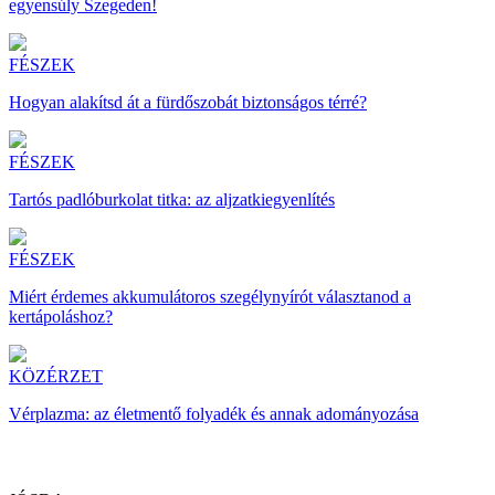
egyensúly Szegeden!
FÉSZEK
Hogyan alakítsd át a fürdőszobát biztonságos térré?
FÉSZEK
Tartós padlóburkolat titka: az aljzatkiegyenlítés
FÉSZEK
Miért érdemes akkumulátoros szegélynyírót választanod a
kertápoláshoz?
KÖZÉRZET
Vérplazma: az életmentő folyadék és annak adományozása