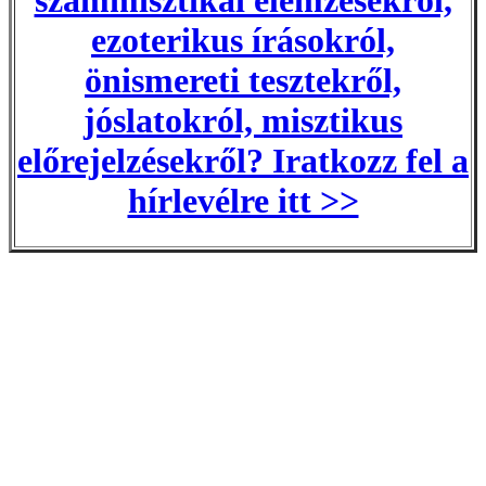
számmisztikai elemzésekről,
ezoterikus írásokról,
önismereti tesztekről,
jóslatokról, misztikus
előrejelzésekről? Iratkozz fel a
hírlevélre itt >>