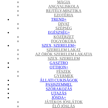
MÁGIA
ANGYALISKOLA
REJTÉLY-MISZTIKA
EZOTÉRIA
TREND
+
DIVAT
SZÉPSÉG
EGÉSZSÉG
+
KÖZÉRZET
FOGYÓKÚRA
SZEX, SZERELEM
+
SZERELEM LAKAT
AZ ÖRÖK SZERELEM LAKATJA
SZEX, SZERELEM
GASZTRO
OTTHON
+
FÉSZEK
GYERMEK
ÁLLATI CUKISÁGOK
PASISZEMMEL
SZÓRAKOZÁS
UTAZÁS
JÓSDA
+
JÁTÉKOS JÓSLÁTOK
ÉLŐ JÓSLÁS