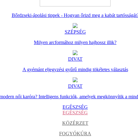
Bőrdzseki-ápolási tippek - Hogyan őrizd meg a kabát tartósságát
SZÉPSÉG
Milyen arcformához milyen hajhossz illik?
DIVAT
A gyémánt eljegyzési gyűrű mindig tökéletes választás
DIVAT
 modern női karóra? Intelligens funkciók, amelyek megkönnyítik a min
EGÉSZSÉG
EGÉSZSÉG
KÖZÉRZET
FOGYÓKÚRA