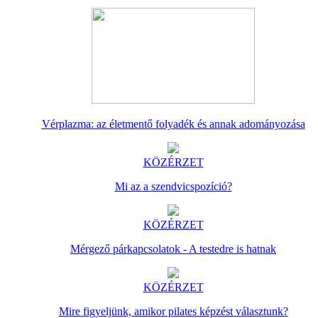
Vérplazma: az életmentő folyadék és annak adományozása
KÖZÉRZET
Mi az a szendvicspozíció?
KÖZÉRZET
Mérgező párkapcsolatok - A testedre is hatnak
KÖZÉRZET
Mire figyeljünk, amikor pilates képzést választunk?