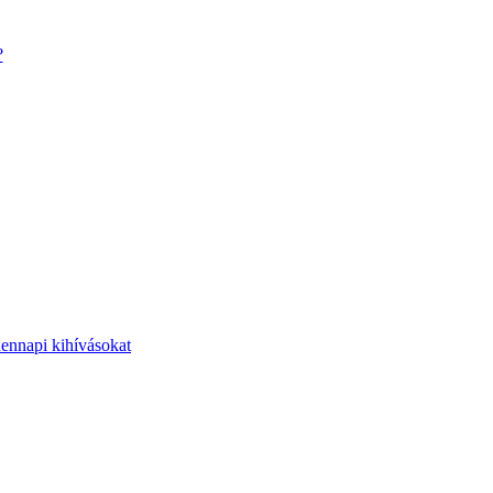
?
dennapi kihívásokat