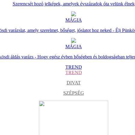
Szerencsét hozó jelképek, amelyek évszázadok óta velünk élnek
MÁGIA
sdi varázslat, amely szerelmet, bőséget, jóslatot hoz neked - Élj Pünkö
MÁGIA
ösdi áldás varázs - Hogy egész évben bőségben és boldogságban telje
TREND
TREND
DIVAT
SZÉPSÉG