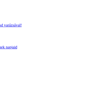
sd varázsával!
nek napjaid