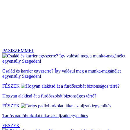
PASISZEMMEL
Család és karrier egyszerre? Így valósul meg a munka-magánélet
egyensúly Szegeden!
FÉSZEK
Hogyan alakítsd át a fürdőszobát biztonságos térré?
FÉSZEK
Tartós padlóburkolat titka: az aljzatkiegyenlítés
FÉSZEK