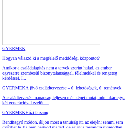
GYERMEK
Hogyan válaszd ki a megfelelő meddőségi központot?
Amikor a családalapítás nem a tervek szerint halad, az ember
egyszerre szembesül bizonytalansággal, félelmekkel és rengeteg
kérdéssel. I...
GYERMEK
A jövő családtervezése – új lehetőségek, új remények
A családtervezés manapság teljesen más képet mutat, mint akár egy-
két generációval ezelőtt....
GYERMEK
Házi farsang
Rendhagyó módon, álljon most a tanulság itt, az elején: semmi sem
győzhet le, ha nem hagyod magad, de az ovis farsangra nyugodtan