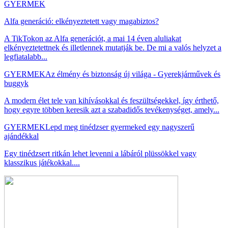
GYERMEK
Alfa generáció: elkényeztetett vagy magabiztos?
A TikTokon az Alfa generációt, a mai 14 éven aluliakat
elkényeztetettnek és illetlennek mutatják be. De mi a valós helyzet a
legfiatalabb...
GYERMEK
Az élmény és biztonság új világa - Gyerekjárművek és
buggyk
A modern élet tele van kihívásokkal és feszültségekkel, így érthető,
hogy egyre többen keresik azt a szabadidős tevékenységet, amely...
GYERMEK
Lepd meg tinédzser gyermeked egy nagyszerű
ajándékkal
Egy tinédzsert ritkán lehet levenni a lábáról plüssökkel vagy
klasszikus játékokkal....