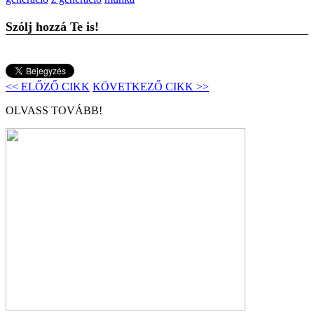
Szólj hozzá Te is!
<< ELŐZŐ CIKK
KÖVETKEZŐ CIKK >>
OLVASS TOVÁBB!