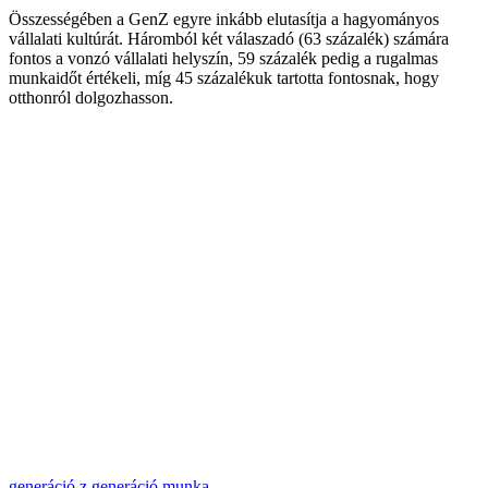
Összességében a GenZ egyre inkább elutasítja a hagyományos
vállalati kultúrát. Háromból két válaszadó (63 százalék) számára
fontos a vonzó vállalati helyszín, 59 százalék pedig a rugalmas
munkaidőt értékeli, míg 45 százalékuk tartotta fontosnak, hogy
otthonról dolgozhasson.
generáció
z generáció
munka