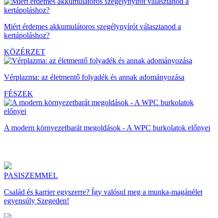
Miért érdemes akkumulátoros szegélynyírót választanod a
kertápoláshoz?
KÖZÉRZET
Vérplazma: az életmentő folyadék és annak adományozása
FÉSZEK
A modern környezetbarát megoldások - A WPC burkolatok előnyei
PASISZEMMEL
Család és karrier egyszerre? Így valósul meg a munka-magánélet
egyensúly Szegeden!