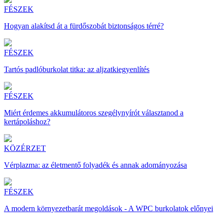
FÉSZEK
Hogyan alakítsd át a fürdőszobát biztonságos térré?
FÉSZEK
Tartós padlóburkolat titka: az aljzatkiegyenlítés
FÉSZEK
Miért érdemes akkumulátoros szegélynyírót választanod a
kertápoláshoz?
KÖZÉRZET
Vérplazma: az életmentő folyadék és annak adományozása
FÉSZEK
A modern környezetbarát megoldások - A WPC burkolatok előnyei