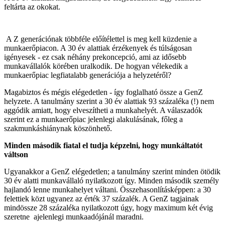
feltárta az okokat.
A Z generációnak többféle előítélettel is meg kell küzdenie a
munkaerőpiacon. A 30 év alattiak érzékenyek és túlságosan
igényesek - ez csak néhány prekoncepció, ami az idősebb
munkavállalók körében uralkodik. De hogyan vélekedik a
munkaerőpiac legfiatalabb generációja a helyzetéről?
Magabiztos és mégis elégedetlen - így foglalható össze a GenZ
helyzete. A tanulmány szerint a 30 év alattiak 93 százaléka (!) nem
aggódik amiatt, hogy elveszítheti a munkahelyét. A válaszadók
szerint ez a munkaerőpiac jelenlegi alakulásának, főleg a
szakmunkáshiánynak köszönhető.
Minden második fiatal el tudja képzelni, hogy munkáltatót
váltson
Ugyanakkor a GenZ elégedetlen; a tanulmány szerint minden ötödik
30 év alatti munkavállaló nyilatkozott így. Minden második személy
hajlandó lenne munkahelyet váltani. Összehasonlításképpen: a 30
felettiek közt ugyanez az érték 37 százalék. A GenZ tagjainak
mindössze 28 százaléka nyilatkozott úgy, hogy maximum két évig
szeretne ajelenlegi munkaadójánál maradni.