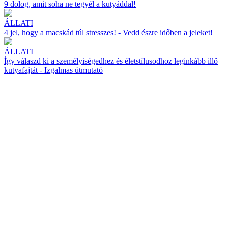
9 dolog, amit soha ne tegyél a kutyáddal!
ÁLLATI
4 jel, hogy a macskád túl stresszes! - Vedd észre időben a jeleket!
ÁLLATI
Így válaszd ki a személyiségedhez és életstílusodhoz leginkább illő
kutyafajtát - Izgalmas útmutató