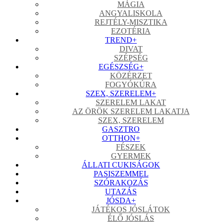
MÁGIA
ANGYALISKOLA
REJTÉLY-MISZTIKA
EZOTÉRIA
TREND
+
DIVAT
SZÉPSÉG
EGÉSZSÉG
+
KÖZÉRZET
FOGYÓKÚRA
SZEX, SZERELEM
+
SZERELEM LAKAT
AZ ÖRÖK SZERELEM LAKATJA
SZEX, SZERELEM
GASZTRO
OTTHON
+
FÉSZEK
GYERMEK
ÁLLATI CUKISÁGOK
PASISZEMMEL
SZÓRAKOZÁS
UTAZÁS
JÓSDA
+
JÁTÉKOS JÓSLÁTOK
ÉLŐ JÓSLÁS