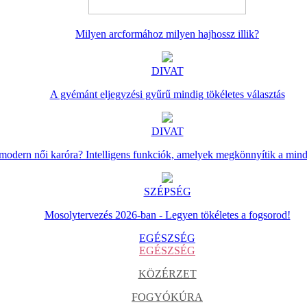
Milyen arcformához milyen hajhossz illik?
DIVAT
A gyémánt eljegyzési gyűrű mindig tökéletes választás
DIVAT
 modern női karóra? Intelligens funkciók, amelyek megkönnyítik a min
SZÉPSÉG
Mosolytervezés 2026-ban - Legyen tökéletes a fogsorod!
EGÉSZSÉG
EGÉSZSÉG
KÖZÉRZET
FOGYÓKÚRA