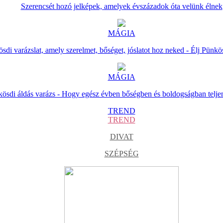
Szerencsét hozó jelképek, amelyek évszázadok óta velünk élnek
MÁGIA
sdi varázslat, amely szerelmet, bőséget, jóslatot hoz neked - Élj Pünkö
MÁGIA
ösdi áldás varázs - Hogy egész évben bőségben és boldogságban telje
TREND
TREND
DIVAT
SZÉPSÉG