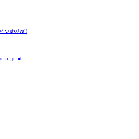
sd varázsával!
nek napjaid