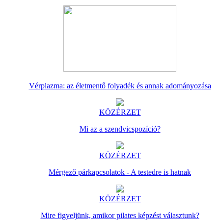
Vérplazma: az életmentő folyadék és annak adományozása
KÖZÉRZET
Mi az a szendvicspozíció?
KÖZÉRZET
Mérgező párkapcsolatok - A testedre is hatnak
KÖZÉRZET
Mire figyeljünk, amikor pilates képzést választunk?