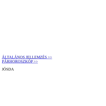
ÁLTALÁNOS JELLEMZÉS >>
PÁRHOROSZKÓP >>
JÓSDA