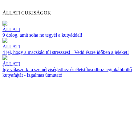
ÁLLATI CUKISÁGOK
ÁLLATI
9 dolog, amit soha ne tegyél a kutyáddal!
ÁLLATI
4 jel, hogy a macskád túl stresszes! - Vedd észre időben a jeleket!
ÁLLATI
Így válaszd ki a személyiségedhez és életstílusodhoz leginkább illő
kutyafajtát - Izgalmas útmutató