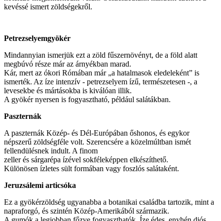
kevéssé ismert zöldségekről.
Petrezselyemgyökér
Mindannyian ismerjük ezt a zöld fűszernövényt, de a föld alatt
megbúvó része már az árnyékban marad.
Kár, mert az ókori Rómában már „a hatalmasok eledeleként” is
ismerték. Az íze intenzív - petrezselyem ízű, természetesen -, a
levesekbe és mártásokba is kiválóan illik.
A gyökér nyersen is fogyasztható, például salátákban.
Paszternák
A paszternák Közép- és Dél-Európában őshonos, és egykor
népszerű zöldségféle volt. Szerencsére a közelmúltban ismét
fellendülésnek indult. A finom
zeller és sárgarépa ízével sokféleképpen elkészíthető.
Különösen ízletes sült formában vagy foszlós salátaként.
Jeruzsálemi articsóka
Ez a gyökérzöldség ugyanabba a botanikai családba tartozik, mint a
napraforgó, és szintén Közép-Amerikából származik.
A gumók a legjobban főzve fogyaszthatók. Íze édes, enyhén diós