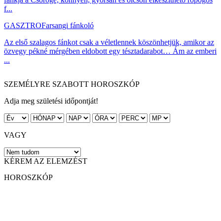
f...
GASZTRO
Farsangi fánkoló
Az első szalagos fánkot csak a véletlennek köszönhetjük, amikor az
özvegy pékné mérgében eldobott egy tésztadarabot… Ám az emberi
...
SZEMÉLYRE SZABOTT HOROSZKÓP
Adja meg születési időpontját!
VAGY
KÉREM AZ ELEMZÉST
HOROSZKÓP