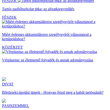
FÉSZEK
Tartós padlóburkolat titka: az aljzatkiegyenlítés
FÉSZEK
Miért érdemes akkumulátoros szegélynyírót választanod a
kertápoláshoz?
KÖZÉRZET
Vérplazma: az életmentő folyadék és annak adományozása
DIVAT
Bőrdzseki-ápolási tippek - Hogyan őrizd meg a kabát tartósságát?
PASISZEMMEL