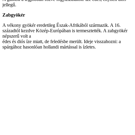
jellegű.
Zabgyökér
A vékony gyökér eredetileg Észak-Afrikából származik. A 16.
századtól kezdve Közép-Európában is termesztették. A zabgyökér
népszerű volt a
édes és diós íze miatt, de feledésbe merült. Ideje visszahozni: a
spárgához hasonlóan hollandi mártással is ízletes.