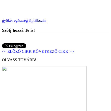
gyökér
egészség
táplálkozás
Szólj hozzá Te is!
<< ELŐZŐ CIKK
KÖVETKEZŐ CIKK >>
OLVASS TOVÁBB!