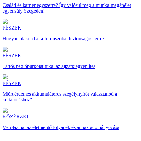
Család és karrier egyszerre? Így valósul meg a munka-magánélet
egyensúly Szegeden!
FÉSZEK
Hogyan alakítsd át a fürdőszobát biztonságos térré?
FÉSZEK
Tartós padlóburkolat titka: az aljzatkiegyenlítés
FÉSZEK
Miért érdemes akkumulátoros szegélynyírót választanod a
kertápoláshoz?
KÖZÉRZET
Vérplazma: az életmentő folyadék és annak adományozása