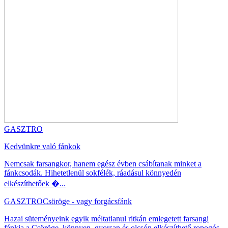
GASZTRO
Kedvünkre való fánkok
Nemcsak farsangkor, hanem egész évben csábítanak minket a
fánkcsodák. Hihetetlenül sokfélék, ráadásul könnyedén
elkészíthetőek �...
GASZTRO
Csöröge - vagy forgácsfánk
Hazai süteményeink egyik méltatlanul ritkán emlegetett farsangi
fánkja a Csöröge, könnyen, gyorsan és olcsón elkészíthető ropogós