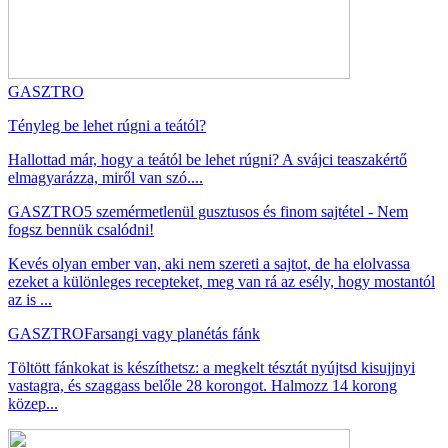
GASZTRO
Tényleg be lehet rúgni a teától?
Hallottad már, hogy a teától be lehet rúgni? A svájci teaszakértő
elmagyarázza, miről van szó....
GASZTRO
5 szemérmetlenül gusztusos és finom sajtétel - Nem
fogsz bennük csalódni!
Kevés olyan ember van, aki nem szereti a sajtot, de ha elolvassa
ezeket a különleges recepteket, meg van rá az esély, hogy mostantól
az is ...
GASZTRO
Farsangi vagy planétás fánk
Töltött fánkokat is készíthetsz: a megkelt tésztát nyújtsd kisujjnyi
vastagra, és szaggass belőle 28 korongot. Halmozz 14 korong
közep...