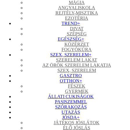
MÁGIA
ANGYALISKOLA
REJTÉLY-MISZTIKA
EZOTÉRIA
TREND
+
DIVAT
SZÉPSÉG
EGÉSZSÉG
+
KÖZÉRZET
FOGYÓKÚRA
SZEX, SZERELEM
+
SZERELEM LAKAT
AZ ÖRÖK SZERELEM LAKATJA
SZEX, SZERELEM
GASZTRO
OTTHON
+
FÉSZEK
GYERMEK
ÁLLATI CUKISÁGOK
PASISZEMMEL
SZÓRAKOZÁS
UTAZÁS
JÓSDA
+
JÁTÉKOS JÓSLÁTOK
ÉLŐ JÓSLÁS