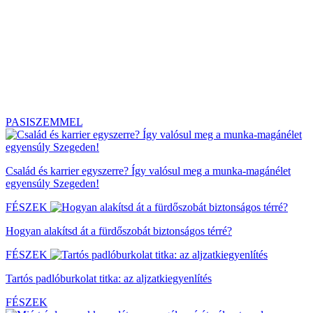
PASISZEMMEL
Család és karrier egyszerre? Így valósul meg a munka-magánélet
egyensúly Szegeden!
FÉSZEK
Hogyan alakítsd át a fürdőszobát biztonságos térré?
FÉSZEK
Tartós padlóburkolat titka: az aljzatkiegyenlítés
FÉSZEK