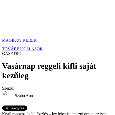
MÁGIKUS KERÉK
TOVÁBBI JÓSLÁSOK
GASZTRO
Vasárnap reggeli kifli saját
kezűleg
Szerző:
Szabó Anna
Kívül ropogós, belül foszlós – így lehet jellemezni ezeket az isteni