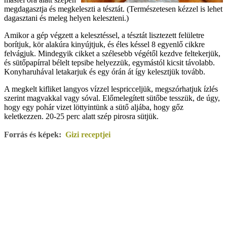
megdagasztja és megkeleszti a tésztát. (Természetesen kézzel is lehet
dagasztani és meleg helyen keleszteni.)
Amikor a gép végzett a kelesztéssel, a tésztát lisztezett felületre
borítjuk, kör alakúra kinyújtjuk, és éles késsel 8 egyenlő cikkre
felvágjuk. Mindegyik cikket a szélesebb végétől kezdve feltekerjük,
és sütőpapírral bélelt tepsibe helyezzük, egymástól kicsit távolabb.
Konyharuhával letakarjuk és egy órán át így kelesztjük tovább.
A megkelt kifliket langyos vízzel lespricceljük, megszórhatjuk ízlés
szerint magvakkal vagy sóval. Előmelegített sütőbe tesszük, de úgy,
hogy egy pohár vizet löttyintünk a sütő aljába, hogy gőz
keletkezzen. 20-25 perc alatt szép pirosra sütjük.
Forrás és képek:
Gizi receptjei