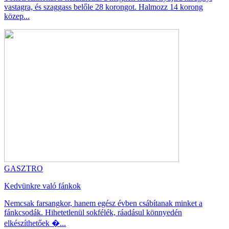
vastagra, és szaggass belőle 28 korongot. Halmozz 14 korong
közep...
GASZTRO
Kedvünkre való fánkok
Nemcsak farsangkor, hanem egész évben csábítanak minket a
fánkcsodák. Hihetetlenül sokfélék, ráadásul könnyedén
elkészíthetőek �...