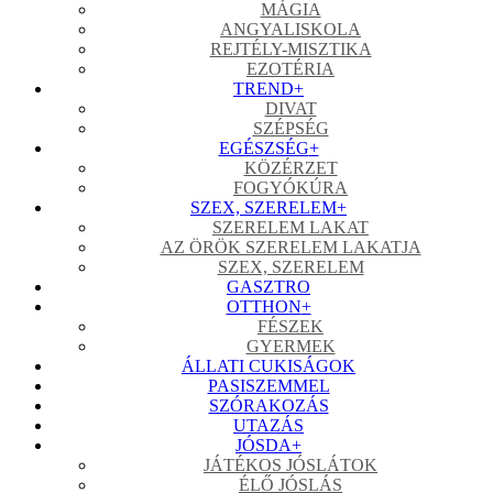
MÁGIA
ANGYALISKOLA
REJTÉLY-MISZTIKA
EZOTÉRIA
TREND
+
DIVAT
SZÉPSÉG
EGÉSZSÉG
+
KÖZÉRZET
FOGYÓKÚRA
SZEX, SZERELEM
+
SZERELEM LAKAT
AZ ÖRÖK SZERELEM LAKATJA
SZEX, SZERELEM
GASZTRO
OTTHON
+
FÉSZEK
GYERMEK
ÁLLATI CUKISÁGOK
PASISZEMMEL
SZÓRAKOZÁS
UTAZÁS
JÓSDA
+
JÁTÉKOS JÓSLÁTOK
ÉLŐ JÓSLÁS