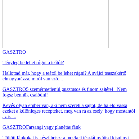
GASZTRO
Tényleg be lehet rúgni a teától?
Hallottad már, hogy a teától be lehet rúgni? A svájci teaszakértő
elmagyarázza, miről van szó....
GASZTRO
5 szemérmetlenül gusztusos és finom sajtétel - Nem
fogsz bennük csalódni!
Kevés olyan ember van, aki nem szereti a sajtot, de ha elolvassa
ezeket a különleges recepteket, meg van rá az esély, hogy mostantól
az is ...
GASZTRO
Farsangi vagy planétás fánk
Töltött fánkokat is készíthetsz: a megkelt tésztát nyújtsd kisujjnyi