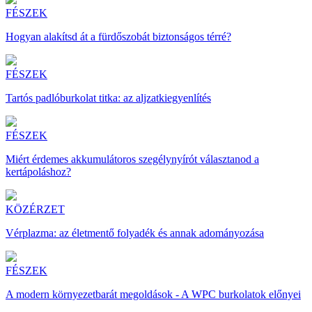
FÉSZEK
Hogyan alakítsd át a fürdőszobát biztonságos térré?
FÉSZEK
Tartós padlóburkolat titka: az aljzatkiegyenlítés
FÉSZEK
Miért érdemes akkumulátoros szegélynyírót választanod a
kertápoláshoz?
KÖZÉRZET
Vérplazma: az életmentő folyadék és annak adományozása
FÉSZEK
A modern környezetbarát megoldások - A WPC burkolatok előnyei