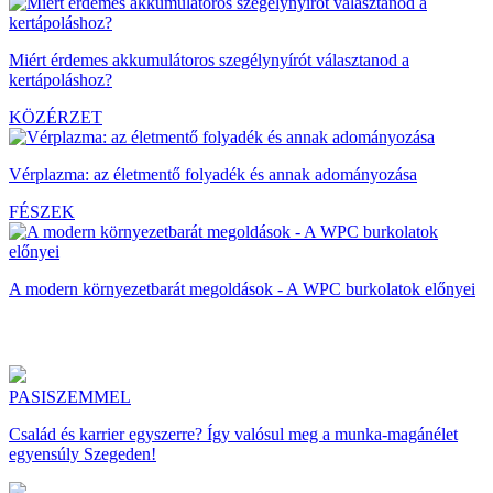
Miért érdemes akkumulátoros szegélynyírót választanod a
kertápoláshoz?
KÖZÉRZET
Vérplazma: az életmentő folyadék és annak adományozása
FÉSZEK
A modern környezetbarát megoldások - A WPC burkolatok előnyei
PASISZEMMEL
Család és karrier egyszerre? Így valósul meg a munka-magánélet
egyensúly Szegeden!