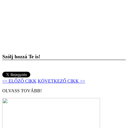
Szólj hozzá Te is!
<< ELŐZŐ CIKK
KÖVETKEZŐ CIKK >>
OLVASS TOVÁBB!