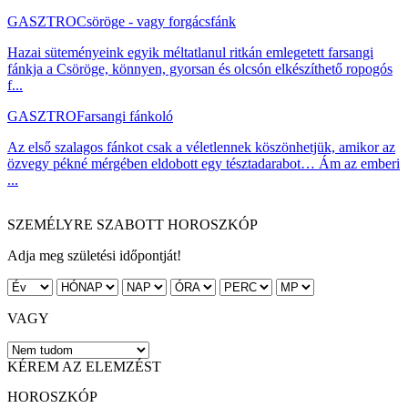
GASZTRO
Csöröge - vagy forgácsfánk
Hazai süteményeink egyik méltatlanul ritkán emlegetett farsangi
fánkja a Csöröge, könnyen, gyorsan és olcsón elkészíthető ropogós
f...
GASZTRO
Farsangi fánkoló
Az első szalagos fánkot csak a véletlennek köszönhetjük, amikor az
özvegy pékné mérgében eldobott egy tésztadarabot… Ám az emberi
...
SZEMÉLYRE SZABOTT HOROSZKÓP
Adja meg születési időpontját!
VAGY
KÉREM AZ ELEMZÉST
HOROSZKÓP