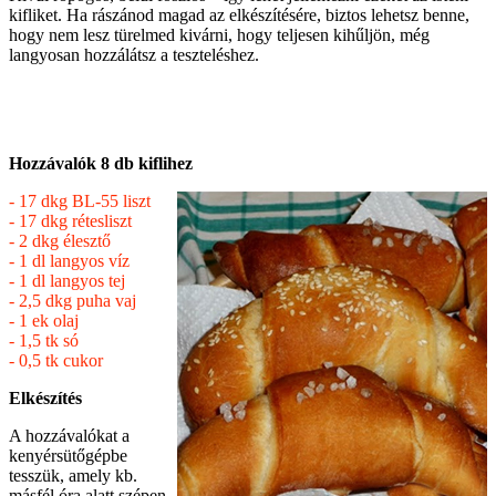
kifliket. Ha rászánod magad az elkészítésére, biztos lehetsz benne,
hogy nem lesz türelmed kivárni, hogy teljesen kihűljön, még
langyosan hozzálátsz a teszteléshez.
Hozzávalók 8 db kiflihez
- 17 dkg BL-55 liszt
- 17 dkg rétesliszt
- 2 dkg élesztő
- 1 dl langyos víz
- 1 dl langyos tej
- 2,5 dkg puha vaj
- 1 ek olaj
- 1,5 tk só
- 0,5 tk cukor
Elkészítés
A hozzávalókat a
kenyérsütőgépbe
tesszük, amely kb.
másfél óra alatt szépen