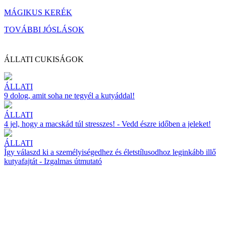
MÁGIKUS KERÉK
TOVÁBBI JÓSLÁSOK
ÁLLATI CUKISÁGOK
ÁLLATI
9 dolog, amit soha ne tegyél a kutyáddal!
ÁLLATI
4 jel, hogy a macskád túl stresszes! - Vedd észre időben a jeleket!
ÁLLATI
Így válaszd ki a személyiségedhez és életstílusodhoz leginkább illő
kutyafajtát - Izgalmas útmutató