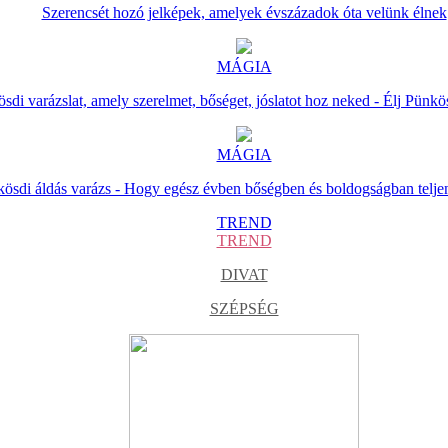
Szerencsét hozó jelképek, amelyek évszázadok óta velünk élnek
MÁGIA
sdi varázslat, amely szerelmet, bőséget, jóslatot hoz neked - Élj Pünkö
MÁGIA
ösdi áldás varázs - Hogy egész évben bőségben és boldogságban telje
TREND
TREND
DIVAT
SZÉPSÉG