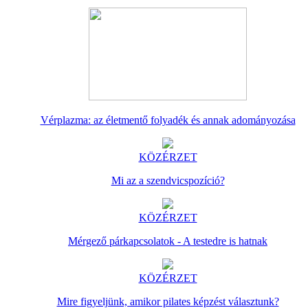
Vérplazma: az életmentő folyadék és annak adományozása
KÖZÉRZET
Mi az a szendvicspozíció?
KÖZÉRZET
Mérgező párkapcsolatok - A testedre is hatnak
KÖZÉRZET
Mire figyeljünk, amikor pilates képzést választunk?