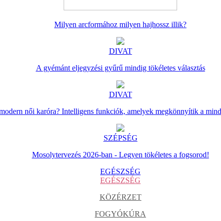
Milyen arcformához milyen hajhossz illik?
DIVAT
A gyémánt eljegyzési gyűrű mindig tökéletes választás
DIVAT
 modern női karóra? Intelligens funkciók, amelyek megkönnyítik a min
SZÉPSÉG
Mosolytervezés 2026-ban - Legyen tökéletes a fogsorod!
EGÉSZSÉG
EGÉSZSÉG
KÖZÉRZET
FOGYÓKÚRA