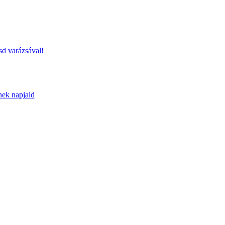
sd varázsával!
nek napjaid