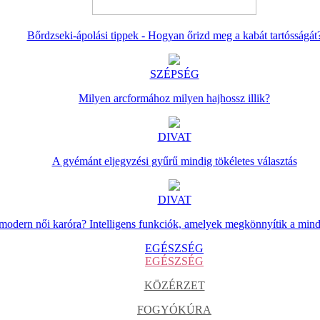
Bőrdzseki-ápolási tippek - Hogyan őrizd meg a kabát tartósságát
SZÉPSÉG
Milyen arcformához milyen hajhossz illik?
DIVAT
A gyémánt eljegyzési gyűrű mindig tökéletes választás
DIVAT
 modern női karóra? Intelligens funkciók, amelyek megkönnyítik a min
EGÉSZSÉG
EGÉSZSÉG
KÖZÉRZET
FOGYÓKÚRA