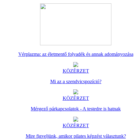
Vérplazma: az életmentő folyadék és annak adományozása
KÖZÉRZET
Mi az a szendvicspozíció?
KÖZÉRZET
Mérgező párkapcsolatok - A testedre is hatnak
KÖZÉRZET
Mire figyeljünk, amikor pilates képzést választunk?