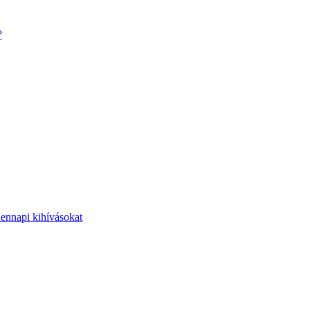
?
dennapi kihívásokat