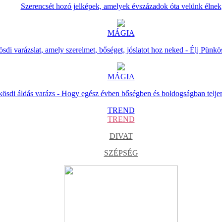
Szerencsét hozó jelképek, amelyek évszázadok óta velünk élnek
MÁGIA
sdi varázslat, amely szerelmet, bőséget, jóslatot hoz neked - Élj Pünkö
MÁGIA
ösdi áldás varázs - Hogy egész évben bőségben és boldogságban telje
TREND
TREND
DIVAT
SZÉPSÉG