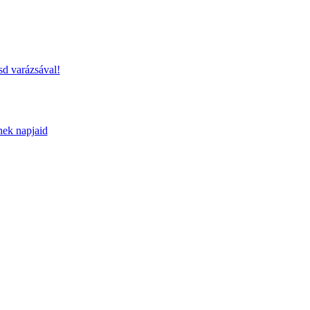
sd varázsával!
nek napjaid