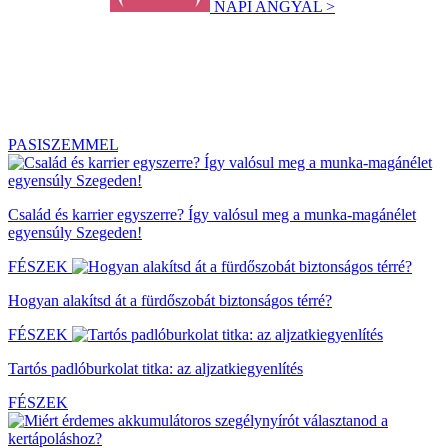
NAPI ANGYAL >
PASISZEMMEL
Család és karrier egyszerre? Így valósul meg a munka-magánélet
egyensúly Szegeden!
FÉSZEK
Hogyan alakítsd át a fürdőszobát biztonságos térré?
FÉSZEK
Tartós padlóburkolat titka: az aljzatkiegyenlítés
FÉSZEK