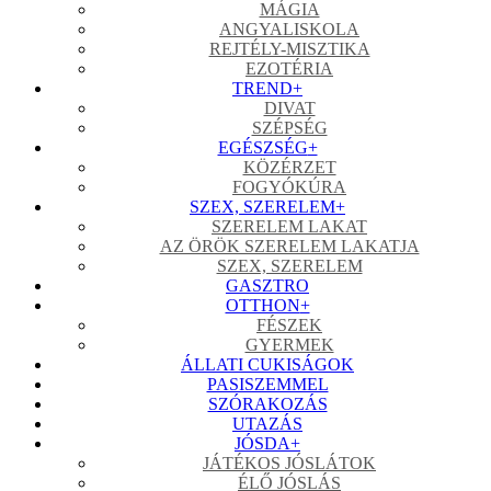
MÁGIA
ANGYALISKOLA
REJTÉLY-MISZTIKA
EZOTÉRIA
TREND
+
DIVAT
SZÉPSÉG
EGÉSZSÉG
+
KÖZÉRZET
FOGYÓKÚRA
SZEX, SZERELEM
+
SZERELEM LAKAT
AZ ÖRÖK SZERELEM LAKATJA
SZEX, SZERELEM
GASZTRO
OTTHON
+
FÉSZEK
GYERMEK
ÁLLATI CUKISÁGOK
PASISZEMMEL
SZÓRAKOZÁS
UTAZÁS
JÓSDA
+
JÁTÉKOS JÓSLÁTOK
ÉLŐ JÓSLÁS