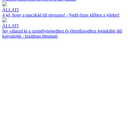
ÁLLATI
4 jel, hogy a macskád túl stresszes! - Vedd észre időben a jeleket!
ÁLLATI
Így válaszd ki a személyiségedhez és életstílusodhoz leginkább illő
kutyafajtát - Izgalmas útmutató