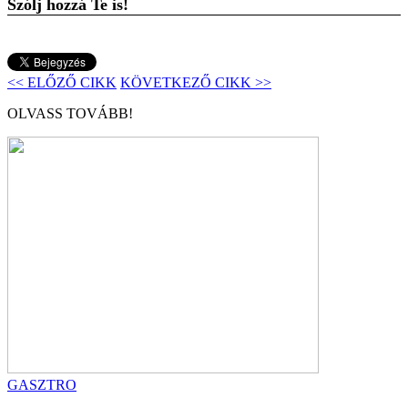
Szólj hozzá Te is!
<< ELŐZŐ CIKK
KÖVETKEZŐ CIKK >>
OLVASS TOVÁBB!
GASZTRO