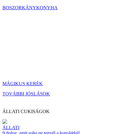
BOSZORKÁNYKONYHA
MÁGIKUS KERÉK
TOVÁBBI JÓSLÁSOK
ÁLLATI CUKISÁGOK
ÁLLATI
9 dolog, amit soha ne tegyél a kutyáddal!