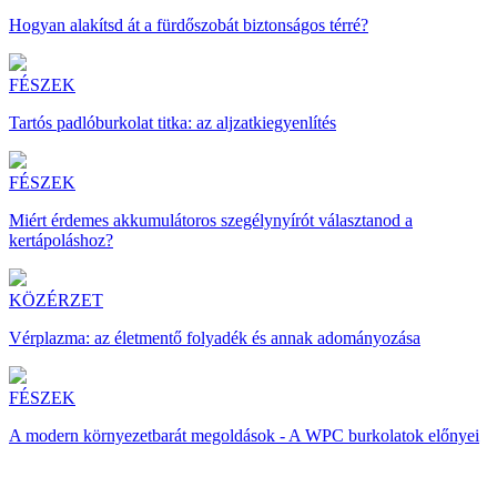
Hogyan alakítsd át a fürdőszobát biztonságos térré?
FÉSZEK
Tartós padlóburkolat titka: az aljzatkiegyenlítés
FÉSZEK
Miért érdemes akkumulátoros szegélynyírót választanod a
kertápoláshoz?
KÖZÉRZET
Vérplazma: az életmentő folyadék és annak adományozása
FÉSZEK
A modern környezetbarát megoldások - A WPC burkolatok előnyei