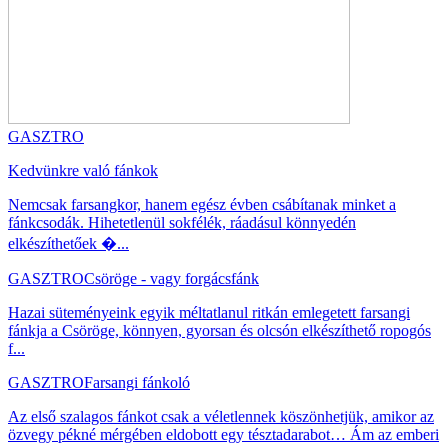
GASZTRO
Kedvünkre való fánkok
Nemcsak farsangkor, hanem egész évben csábítanak minket a
fánkcsodák. Hihetetlenül sokfélék, ráadásul könnyedén
elkészíthetőek �...
GASZTRO
Csöröge - vagy forgácsfánk
Hazai süteményeink egyik méltatlanul ritkán emlegetett farsangi
fánkja a Csöröge, könnyen, gyorsan és olcsón elkészíthető ropogós
f...
GASZTRO
Farsangi fánkoló
Az első szalagos fánkot csak a véletlennek köszönhetjük, amikor az
özvegy pékné mérgében eldobott egy tésztadarabot… Ám az emberi