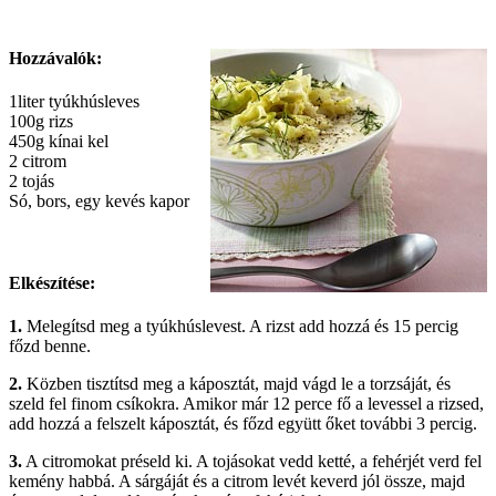
Hozzávalók:
1liter tyúkhúsleves
100g rizs
450g kínai kel
2 citrom
2 tojás
Só, bors, egy kevés kapor
Elkészítése:
1.
Melegítsd meg a tyúkhúslevest. A rizst add hozzá és 15 percig
főzd benne.
2.
Közben tisztítsd meg a káposztát, majd vágd le a torzsáját, és
szeld fel finom csíkokra. Amikor már 12 perce fő a levessel a rizsed,
add hozzá a felszelt káposztát, és főzd együtt őket további 3 percig.
3.
A citromokat préseld ki. A tojásokat vedd ketté, a fehérjét verd fel
kemény habbá. A sárgáját és a citrom levét keverd jól össze, majd