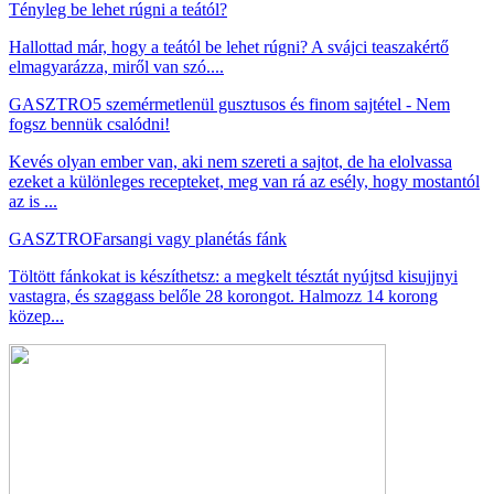
Tényleg be lehet rúgni a teától?
Hallottad már, hogy a teától be lehet rúgni? A svájci teaszakértő
elmagyarázza, miről van szó....
GASZTRO
5 szemérmetlenül gusztusos és finom sajtétel - Nem
fogsz bennük csalódni!
Kevés olyan ember van, aki nem szereti a sajtot, de ha elolvassa
ezeket a különleges recepteket, meg van rá az esély, hogy mostantól
az is ...
GASZTRO
Farsangi vagy planétás fánk
Töltött fánkokat is készíthetsz: a megkelt tésztát nyújtsd kisujjnyi
vastagra, és szaggass belőle 28 korongot. Halmozz 14 korong
közep...