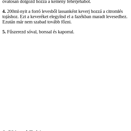
óvatosan dolgozd hozzá a kemény fehérjehabot.
4.
200ml-nyit a forró levesből lassanként keverj hozzá a citromlés
tojáshoz. Ezt a keveréket elegyítsd el a fazékban maradt levesedhez.
Ezután már nem szabad tovább főzni.
5.
Fűszerezd sóval, borssal és kaporral.