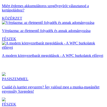
Miért érdemes akkumulátoros szegélynyírót választanod a
kertápoláshoz?
KÖZÉRZET
Vérplazma: az életmentő folyadék és annak adományozása
FÉSZEK
A modern környezetbarát megoldások - A WPC burkolatok előnyei
PASISZEMMEL
Család és karrier egyszerre? Így valósul meg a munka-magánélet
egyensúly Szegeden!
FÉSZEK