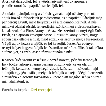
A csirkét daraboljuk fel, a vöröshagymát vágjuk apróra, a
paradicsomot és a paprikát szeleteljük fel.
Az olajon pároljuk meg a vöröshagymát, majd néhány perc után
adjuk hozzá a felszeletelt paradicsomot, és a paprikát. Pároljuk még
pár percig együtt, majd helyezzük rá a feldarabolt csirkét. A hús
mindkét oldalát süssük fehéredésig, szórjuk meg a pirospaprikával,
kanalazzuk rá a Piros Aranyat, és az ízlés szerinti mennyiségű Erős
Pistát, és alaposan keverjük össze. Öntsük fel annyi vízzel, hogy
éppen csak ellepje a húst, majd sózzuk és szórjuk meg a fűszerekkel.
Végül adjuk hozzá a tejfölt, és jól keverjük össze. Az edényen
résnyi helyet hagyva fedjük le, és amikor már forr, állítsuk takarékra
a tűzhelyet, és szép lassan főzzük puhára a húst.
Közben ízlés szerint készítsünk hozzá köretet, például tarhonyát.
Egy bögre tarhonyát aranybarnára pirítunk egy kevés olajon,
felöntjük kétszeres mennyiségű vízzel, ízlés szerint sózzuk, majd
átöntjük egy jénai tálba, melynek lefedjük a tetejét. Végül betesszük
a mikróba - alacsony fokozaton 25 perc alatt magába szívja a vizet,
már tálalhatunk is.
Forrás és képek:
Gizi receptjei