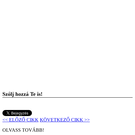
Szólj hozzá Te is!
<< ELŐZŐ CIKK
KÖVETKEZŐ CIKK >>
OLVASS TOVÁBB!