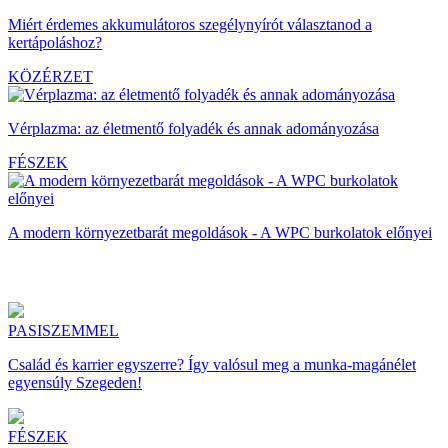
Miért érdemes akkumulátoros szegélynyírót választanod a
kertápoláshoz?
KÖZÉRZET
Vérplazma: az életmentő folyadék és annak adományozása
FÉSZEK
A modern környezetbarát megoldások - A WPC burkolatok előnyei
PASISZEMMEL
Család és karrier egyszerre? Így valósul meg a munka-magánélet
egyensúly Szegeden!
FÉSZEK