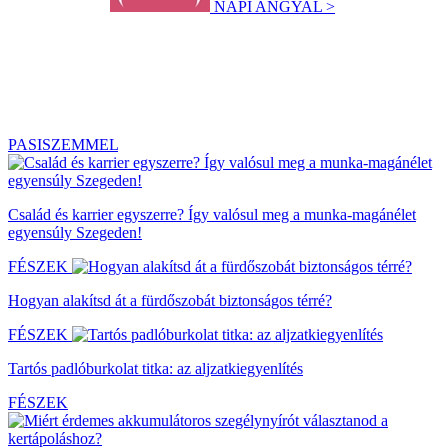
NAPI ANGYAL >
PASISZEMMEL
Család és karrier egyszerre? Így valósul meg a munka-magánélet
egyensúly Szegeden!
FÉSZEK
Hogyan alakítsd át a fürdőszobát biztonságos térré?
FÉSZEK
Tartós padlóburkolat titka: az aljzatkiegyenlítés
FÉSZEK