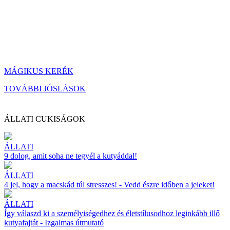
MÁGIKUS KERÉK
TOVÁBBI JÓSLÁSOK
ÁLLATI CUKISÁGOK
ÁLLATI
9 dolog, amit soha ne tegyél a kutyáddal!
ÁLLATI
4 jel, hogy a macskád túl stresszes! - Vedd észre időben a jeleket!
ÁLLATI
Így válaszd ki a személyiségedhez és életstílusodhoz leginkább illő
kutyafajtát - Izgalmas útmutató