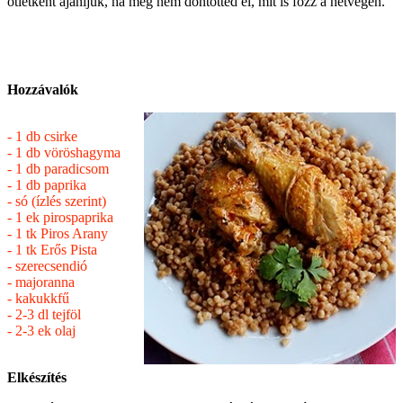
ötletként ajánljuk, ha még nem döntötted el, mit is főzz a hétvégén.
Hozzávalók
- 1 db csirke
- 1 db vöröshagyma
- 1 db paradicsom
- 1 db paprika
- só (ízlés szerint)
- 1 ek pirospaprika
- 1 tk Piros Arany
- 1 tk Erős Pista
- szerecsendió
- majoranna
- kakukkfű
- 2-3 dl tejföl
- 2-3 ek olaj
Elkészítés