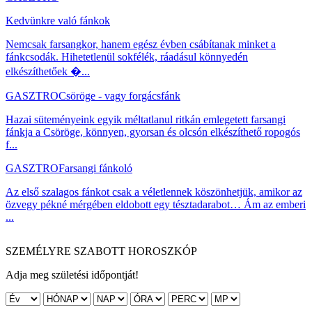
Kedvünkre való fánkok
Nemcsak farsangkor, hanem egész évben csábítanak minket a
fánkcsodák. Hihetetlenül sokfélék, ráadásul könnyedén
elkészíthetőek �...
GASZTRO
Csöröge - vagy forgácsfánk
Hazai süteményeink egyik méltatlanul ritkán emlegetett farsangi
fánkja a Csöröge, könnyen, gyorsan és olcsón elkészíthető ropogós
f...
GASZTRO
Farsangi fánkoló
Az első szalagos fánkot csak a véletlennek köszönhetjük, amikor az
özvegy pékné mérgében eldobott egy tésztadarabot… Ám az emberi
...
SZEMÉLYRE SZABOTT HOROSZKÓP
Adja meg születési időpontját!