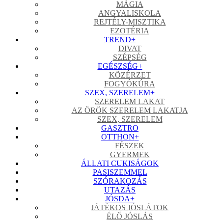
MÁGIA
ANGYALISKOLA
REJTÉLY-MISZTIKA
EZOTÉRIA
TREND
+
DIVAT
SZÉPSÉG
EGÉSZSÉG
+
KÖZÉRZET
FOGYÓKÚRA
SZEX, SZERELEM
+
SZERELEM LAKAT
AZ ÖRÖK SZERELEM LAKATJA
SZEX, SZERELEM
GASZTRO
OTTHON
+
FÉSZEK
GYERMEK
ÁLLATI CUKISÁGOK
PASISZEMMEL
SZÓRAKOZÁS
UTAZÁS
JÓSDA
+
JÁTÉKOS JÓSLÁTOK
ÉLŐ JÓSLÁS