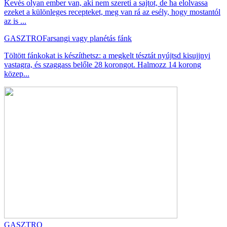
Kevés olyan ember van, aki nem szereti a sajtot, de ha elolvassa
ezeket a különleges recepteket, meg van rá az esély, hogy mostantól
az is ...
GASZTRO
Farsangi vagy planétás fánk
Töltött fánkokat is készíthetsz: a megkelt tésztát nyújtsd kisujjnyi
vastagra, és szaggass belőle 28 korongot. Halmozz 14 korong
közep...
GASZTRO