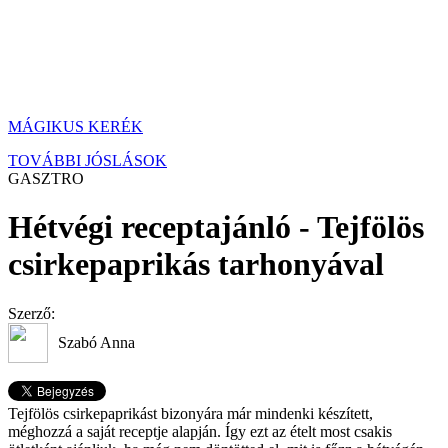
MÁGIKUS KERÉK
TOVÁBBI JÓSLÁSOK
GASZTRO
Hétvégi receptajánló - Tejfölös
csirkepaprikás tarhonyával
Szerző:
Szabó Anna
Tejfölös csirkepaprikást bizonyára már mindenki készített,
méghozzá a saját receptje alapján. Így ezt az ételt most csakis