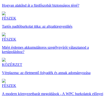
Hogyan alakítsd át a fürdőszobát biztonságos térré?
FÉSZEK
Tartós padlóburkolat titka: az aljzatkiegyenlítés
FÉSZEK
Miért érdemes akkumulátoros szegélynyírót választanod a
kertápoláshoz?
KÖZÉRZET
Vérplazma: az életmentő folyadék és annak adományozása
FÉSZEK
A modern környezetbarát megoldások - A WPC burkolatok előnyei