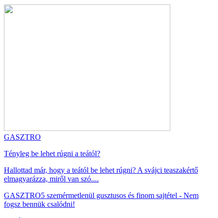
GASZTRO
Tényleg be lehet rúgni a teától?
Hallottad már, hogy a teától be lehet rúgni? A svájci teaszakértő
elmagyarázza, miről van szó....
GASZTRO
5 szemérmetlenül gusztusos és finom sajtétel - Nem
fogsz bennük csalódni!