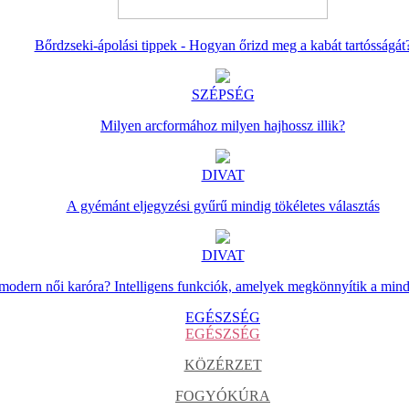
Bőrdzseki-ápolási tippek - Hogyan őrizd meg a kabát tartósságát
SZÉPSÉG
Milyen arcformához milyen hajhossz illik?
DIVAT
A gyémánt eljegyzési gyűrű mindig tökéletes választás
DIVAT
 modern női karóra? Intelligens funkciók, amelyek megkönnyítik a min
EGÉSZSÉG
EGÉSZSÉG
KÖZÉRZET
FOGYÓKÚRA