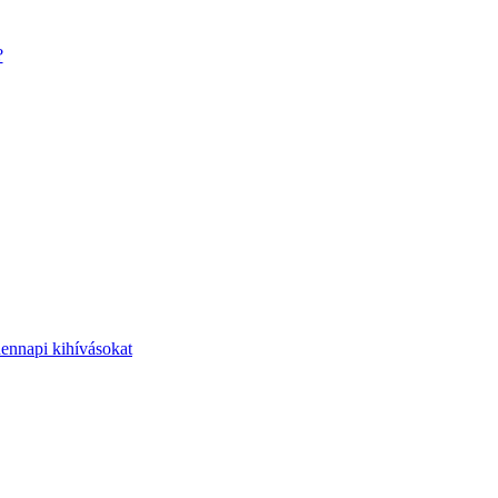
?
dennapi kihívásokat