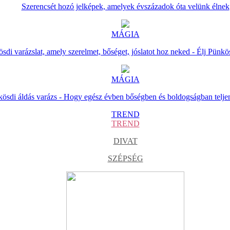
Szerencsét hozó jelképek, amelyek évszázadok óta velünk élnek
MÁGIA
sdi varázslat, amely szerelmet, bőséget, jóslatot hoz neked - Élj Pünkö
MÁGIA
ösdi áldás varázs - Hogy egész évben bőségben és boldogságban telje
TREND
TREND
DIVAT
SZÉPSÉG