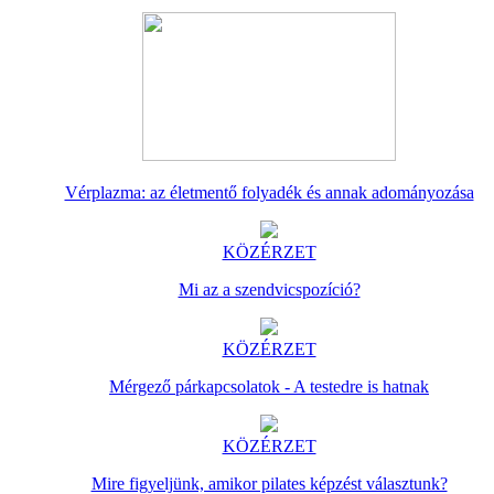
Vérplazma: az életmentő folyadék és annak adományozása
KÖZÉRZET
Mi az a szendvicspozíció?
KÖZÉRZET
Mérgező párkapcsolatok - A testedre is hatnak
KÖZÉRZET
Mire figyeljünk, amikor pilates képzést választunk?