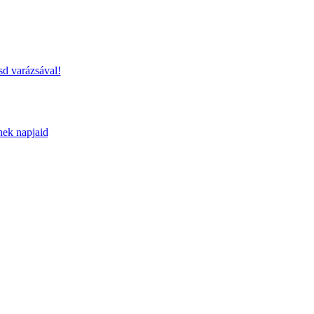
sd varázsával!
nek napjaid