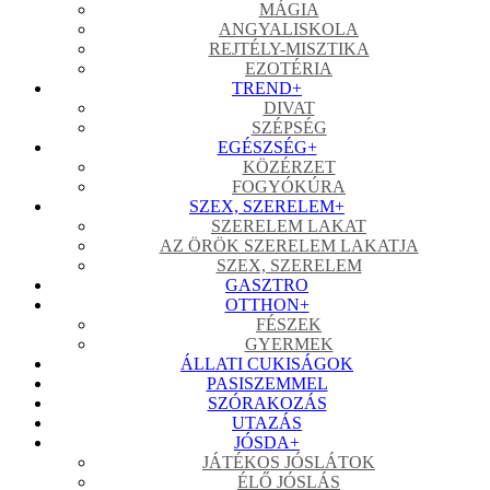
MÁGIA
ANGYALISKOLA
REJTÉLY-MISZTIKA
EZOTÉRIA
TREND
+
DIVAT
SZÉPSÉG
EGÉSZSÉG
+
KÖZÉRZET
FOGYÓKÚRA
SZEX, SZERELEM
+
SZERELEM LAKAT
AZ ÖRÖK SZERELEM LAKATJA
SZEX, SZERELEM
GASZTRO
OTTHON
+
FÉSZEK
GYERMEK
ÁLLATI CUKISÁGOK
PASISZEMMEL
SZÓRAKOZÁS
UTAZÁS
JÓSDA
+
JÁTÉKOS JÓSLÁTOK
ÉLŐ JÓSLÁS