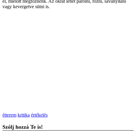
el, mielőtt megfőznénk. Az okrát lehet párolni, főzni, savanyítani
vagy kevergetve sütni is.
étterem
kritika
értékelés
Szólj hozzá Te is!