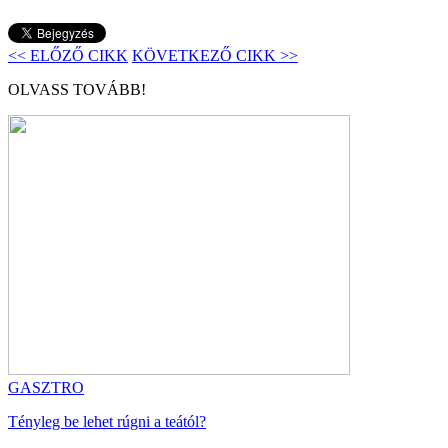
<< ELŐZŐ CIKK
KÖVETKEZŐ CIKK >>
OLVASS TOVÁBB!
GASZTRO
Tényleg be lehet rúgni a teától?