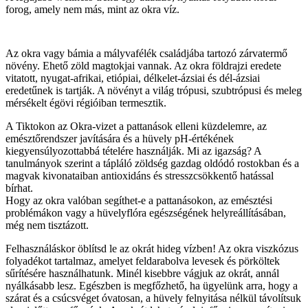
forog, amely nem más, mint az okra víz.
Az okra vagy bámia a mályvafélék családjába tartozó zárvatermő
növény. Ehető zöld magtokjai vannak. Az okra földrajzi eredete
vitatott, nyugat-afrikai, etiópiai, délkelet-ázsiai és dél-ázsiai
eredetűnek is tartják. A növényt a világ trópusi, szubtrópusi és meleg
mérsékelt égövi régióiban termesztik.
A Tiktokon az Okra-vizet a pattanások elleni küzdelemre, az
emésztőrendszer javítására és a hüvely pH-értékének
kiegyensúlyozottabbá tételére használják. Mi az igazság? A
tanulmányok szerint a tápláló zöldség gazdag oldódó rostokban és a
magvak kivonataiban antioxidáns és stresszcsökkentő hatással
bírhat.
Hogy az okra valóban segíthet-e a pattanásokon, az emésztési
problémákon vagy a hüvelyflóra egészségének helyreállításában,
még nem tisztázott.
Felhasználáskor öblítsd le az okrát hideg vízben! Az okra viszkózus
folyadékot tartalmaz, amelyet feldarabolva levesek és pörköltek
sűrítésére használhatunk. Minél kisebbre vágjuk az okrát, annál
nyálkásabb lesz. Egészben is megfőzhető, ha ügyelünk arra, hogy a
szárat és a csúcsvéget óvatosan, a hüvely felnyitása nélkül távolítsuk