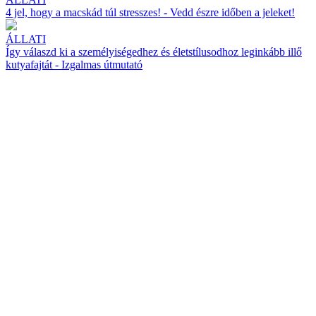
4 jel, hogy a macskád túl stresszes! - Vedd észre időben a jeleket!
ÁLLATI
Így válaszd ki a személyiségedhez és életstílusodhoz leginkább illő
kutyafajtát - Izgalmas útmutató