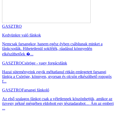
GASZTRO
Kedvünkre való fánkok
Nemcsak farsangkor, hanem egész évben csábítanak minket a
fánkcsodák. Hihetetlenül sokfélék, ráadásul könnyedén
elkészíthetőek �...
GASZTRO
Csöröge - vagy forgácsfánk
Hazai süteményeink egyik méltatlanul ritkán emlegetett farsangi
fánkja a Csöröge, könnyen, gyorsan és olcsón elkészíthető ropogós
f...
GASZTRO
Farsangi fánkoló
Az első szalagos fánkot csak a véletlennek köszönhetjük, amikor az
özvegy pékné mérgében eldobott egy tésztadarabot… Ám az emberi
...