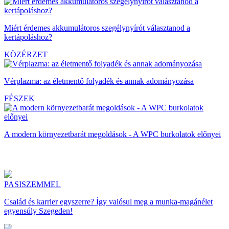
Miért érdemes akkumulátoros szegélynyírót választanod a
kertápoláshoz?
KÖZÉRZET
Vérplazma: az életmentő folyadék és annak adományozása
FÉSZEK
A modern környezetbarát megoldások - A WPC burkolatok előnyei
PASISZEMMEL
Család és karrier egyszerre? Így valósul meg a munka-magánélet
egyensúly Szegeden!