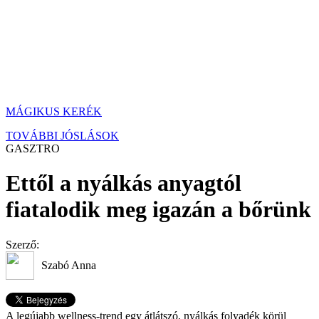
MÁGIKUS KERÉK
TOVÁBBI JÓSLÁSOK
GASZTRO
Ettől a nyálkás anyagtól
fiatalodik meg igazán a bőrünk
Szerző:
Szabó Anna
A legújabb wellness-trend egy átlátszó, nyálkás folyadék körül