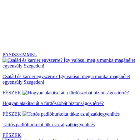
PASISZEMMEL
Család és karrier egyszerre? Így valósul meg a munka-magánélet
egyensúly Szegeden!
FÉSZEK
Hogyan alakítsd át a fürdőszobát biztonságos térré?
FÉSZEK
Tartós padlóburkolat titka: az aljzatkiegyenlítés
FÉSZEK