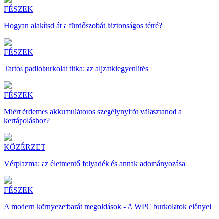
FÉSZEK
Hogyan alakítsd át a fürdőszobát biztonságos térré?
FÉSZEK
Tartós padlóburkolat titka: az aljzatkiegyenlítés
FÉSZEK
Miért érdemes akkumulátoros szegélynyírót választanod a
kertápoláshoz?
KÖZÉRZET
Vérplazma: az életmentő folyadék és annak adományozása
FÉSZEK
A modern környezetbarát megoldások - A WPC burkolatok előnyei