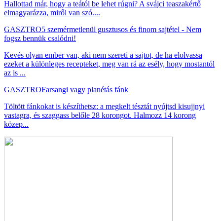
Hallottad már, hogy a teától be lehet rúgni? A svájci teaszakértő
elmagyarázza, miről van szó....
GASZTRO
5 szemérmetlenül gusztusos és finom sajtétel - Nem
fogsz bennük csalódni!
Kevés olyan ember van, aki nem szereti a sajtot, de ha elolvassa
ezeket a különleges recepteket, meg van rá az esély, hogy mostantól
az is ...
GASZTRO
Farsangi vagy planétás fánk
Töltött fánkokat is készíthetsz: a megkelt tésztát nyújtsd kisujjnyi
vastagra, és szaggass belőle 28 korongot. Halmozz 14 korong
közep...