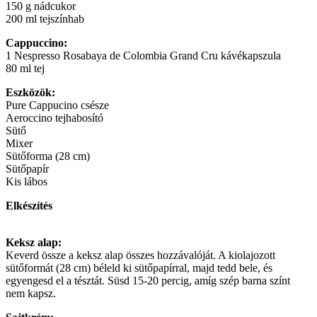
150 g nádcukor
200 ml tejszínhab
Cappuccino:
1 Nespresso Rosabaya de Colombia Grand Cru kávékapszula
80 ml tej
Eszközök:
Pure Cappucino csésze
Aeroccino tejhabosító
Sütő
Mixer
Sütőforma (28 cm)
Sütőpapír
Kis lábos
Elkészítés
Keksz alap:
Keverd össze a keksz alap összes hozzávalóját. A kiolajozott
sütőformát (28 cm) béleld ki sütőpapírral, majd tedd bele, és
egyengesd el a tésztát. Süsd 15-20 percig, amíg szép barna színt
nem kapsz.