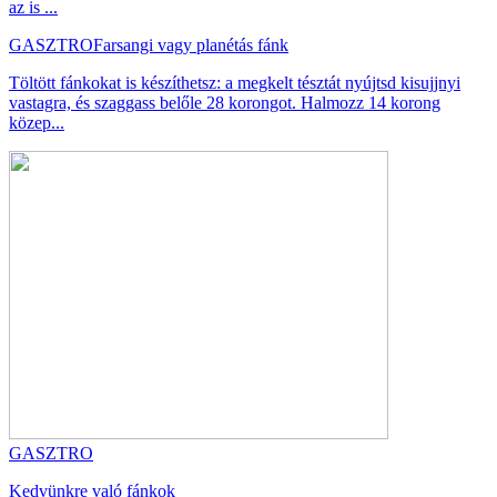
az is ...
GASZTRO
Farsangi vagy planétás fánk
Töltött fánkokat is készíthetsz: a megkelt tésztát nyújtsd kisujjnyi
vastagra, és szaggass belőle 28 korongot. Halmozz 14 korong
közep...
GASZTRO
Kedvünkre való fánkok