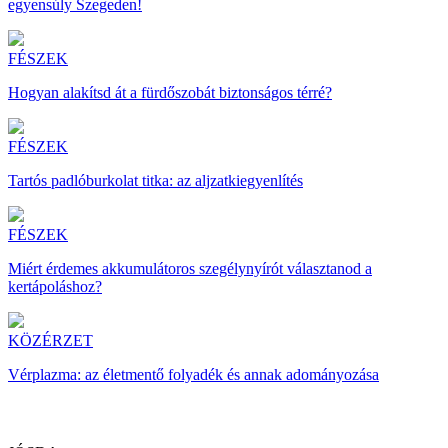
egyensúly Szegeden!
FÉSZEK
Hogyan alakítsd át a fürdőszobát biztonságos térré?
FÉSZEK
Tartós padlóburkolat titka: az aljzatkiegyenlítés
FÉSZEK
Miért érdemes akkumulátoros szegélynyírót választanod a
kertápoláshoz?
KÖZÉRZET
Vérplazma: az életmentő folyadék és annak adományozása