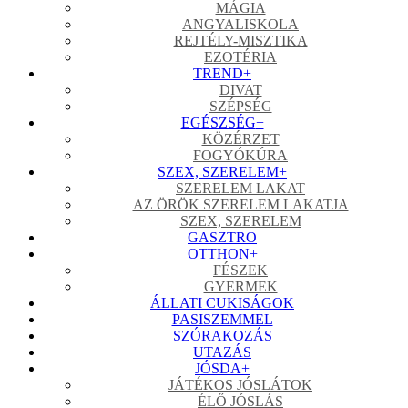
MÁGIA
ANGYALISKOLA
REJTÉLY-MISZTIKA
EZOTÉRIA
TREND
+
DIVAT
SZÉPSÉG
EGÉSZSÉG
+
KÖZÉRZET
FOGYÓKÚRA
SZEX, SZERELEM
+
SZERELEM LAKAT
AZ ÖRÖK SZERELEM LAKATJA
SZEX, SZERELEM
GASZTRO
OTTHON
+
FÉSZEK
GYERMEK
ÁLLATI CUKISÁGOK
PASISZEMMEL
SZÓRAKOZÁS
UTAZÁS
JÓSDA
+
JÁTÉKOS JÓSLÁTOK
ÉLŐ JÓSLÁS