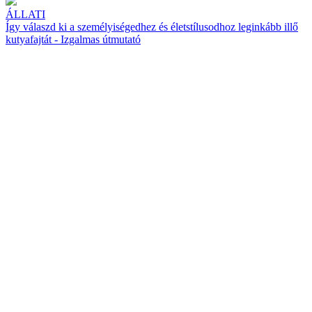
ÁLLATI
Így válaszd ki a személyiségedhez és életstílusodhoz leginkább illő
kutyafajtát - Izgalmas útmutató