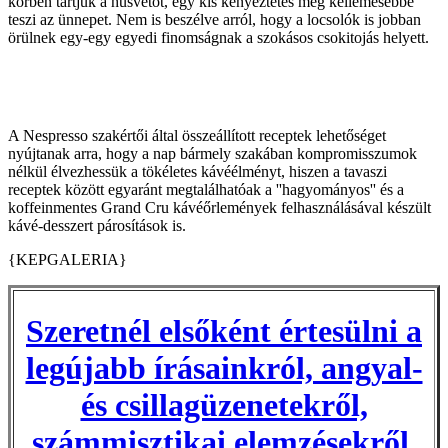
körben tartjuk a húsvétot, egy kis kényeztetés még kellemesebbé
teszi az ünnepet. Nem is beszélve arról, hogy a locsolók is jobban
örülnek egy-egy egyedi finomságnak a szokásos csokitojás helyett.
A Nespresso szakértői által összeállított receptek lehetőséget
nyújtanak arra, hogy a nap bármely szakában kompromisszumok
nélkül élvezhessük a tökéletes kávéélményt, hiszen a tavaszi
receptek között egyaránt megtalálhatóak a ''hagyományos'' és a
koffeinmentes Grand Cru kávéőrlemények felhasználásával készült
kávé-desszert párosítások is.
{KEPGALERIA}
Szeretnél elsőként értesülni a
legújabb írásainkról, angyal-
és csillagüzenetekről,
számmisztikai elemzésekről,