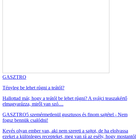
GASZTRO
Tényleg be lehet rúgni a teától?
Hallottad már, hogy a teától be lehet rúgni? A svájci teaszakértő
elmagyarázza, miről van szó....
GASZTRO
5 szemérmetlenül gusztusos és finom sajtétel - Nem
fogsz bennük csalódni!
Kevés olyan ember van, aki nem szereti a sajtot, de ha elolvassa
ezeket a különleges recepteket, meg van rá az esély, hogy mostantól