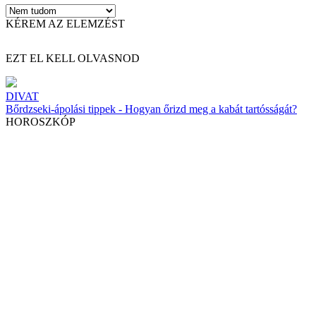
KÉREM AZ ELEMZÉST
EZT EL KELL OLVASNOD
DIVAT
Bőrdzseki-ápolási tippek - Hogyan őrizd meg a kabát tartósságát?
HOROSZKÓP