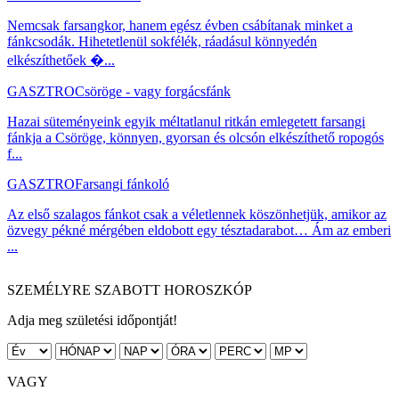
Nemcsak farsangkor, hanem egész évben csábítanak minket a
fánkcsodák. Hihetetlenül sokfélék, ráadásul könnyedén
elkészíthetőek �...
GASZTRO
Csöröge - vagy forgácsfánk
Hazai süteményeink egyik méltatlanul ritkán emlegetett farsangi
fánkja a Csöröge, könnyen, gyorsan és olcsón elkészíthető ropogós
f...
GASZTRO
Farsangi fánkoló
Az első szalagos fánkot csak a véletlennek köszönhetjük, amikor az
özvegy pékné mérgében eldobott egy tésztadarabot… Ám az emberi
...
SZEMÉLYRE SZABOTT HOROSZKÓP
Adja meg születési időpontját!
VAGY