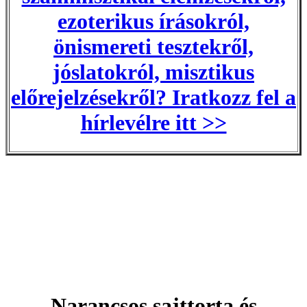
ezoterikus írásokról,
önismereti tesztekről,
jóslatokról, misztikus
előrejelzésekről? Iratkozz fel a
hírlevélre itt >>
Narancsos sajttorta és