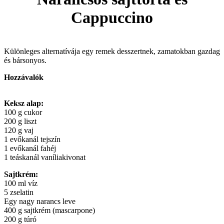
Cappuccino
Különleges alternatívája egy remek desszertnek, zamatokban gazdag
és bársonyos.
Hozzávalók
Keksz alap:
100 g cukor
200 g liszt
120 g vaj
1 evőkanál tejszín
1 evőkanál fahéj
1 teáskanál vaníliakivonat
Sajtkrém:
100 ml víz
5 zselatin
Egy nagy narancs leve
400 g sajtkrém (mascarpone)
200 g túró