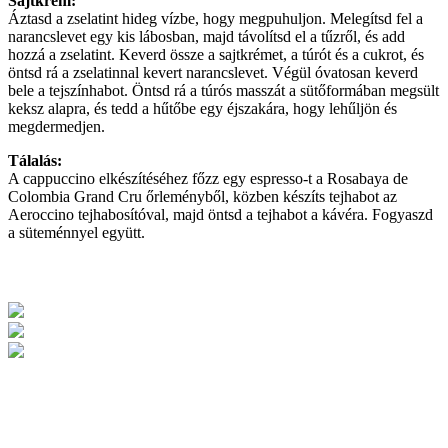
Sajtkrém:
Áztasd a zselatint hideg vízbe, hogy megpuhuljon. Melegítsd fel a
narancslevet egy kis lábosban, majd távolítsd el a tűzről, és add
hozzá a zselatint. Keverd össze a sajtkrémet, a túrót és a cukrot, és
öntsd rá a zselatinnal kevert narancslevet. Végül óvatosan keverd
bele a tejszínhabot. Öntsd rá a túrós masszát a sütőformában megsült
keksz alapra, és tedd a hűtőbe egy éjszakára, hogy lehűljön és
megdermedjen.
Tálalás:
A cappuccino elkészítéséhez főzz egy espresso-t a Rosabaya de
Colombia Grand Cru őrleményből, közben készíts tejhabot az
Aeroccino tejhabosítóval, majd öntsd a tejhabot a kávéra. Fogyaszd
a süteménnyel együtt.