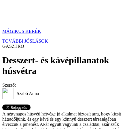
MÁGIKUS KERÉK
TOVÁBBI JÓSLÁSOK
GASZTRO
Desszert- és kávépillanatok
húsvétra
Szerző:
Szabó Anna
A négynapos húsvéti hétvége jó alkalmat biztosít arra, hogy kicsit
hátradőljünk, és egy kávé és egy könnyű desszert társaságában
élvezzük a pihenést. Akár együtt vagyunk a családdal, akár szűk