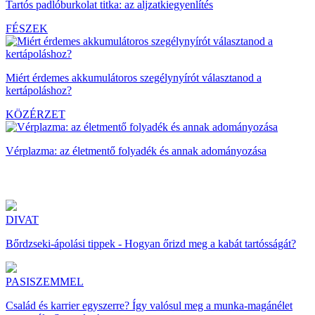
Tartós padlóburkolat titka: az aljzatkiegyenlítés
FÉSZEK
Miért érdemes akkumulátoros szegélynyírót választanod a
kertápoláshoz?
KÖZÉRZET
Vérplazma: az életmentő folyadék és annak adományozása
DIVAT
Bőrdzseki-ápolási tippek - Hogyan őrizd meg a kabát tartósságát?
PASISZEMMEL
Család és karrier egyszerre? Így valósul meg a munka-magánélet