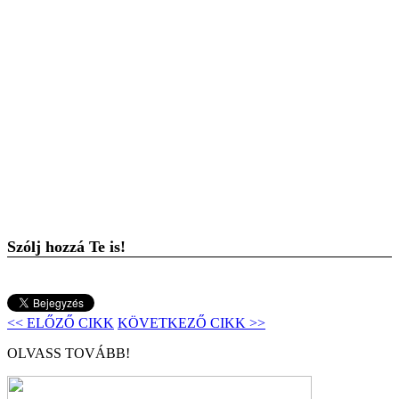
Szólj hozzá Te is!
<< ELŐZŐ CIKK
KÖVETKEZŐ CIKK >>
OLVASS TOVÁBB!