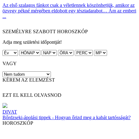
Az első szalagos fánkot csak a véletlennek köszönhetjük, amikor az
özvegy pékné mérgében eldobott egy tésztadarabot… Ám az emberi
...
SZEMÉLYRE SZABOTT HOROSZKÓP
Adja meg születési időpontját!
VAGY
KÉREM AZ ELEMZÉST
EZT EL KELL OLVASNOD
DIVAT
Bőrdzseki-ápolási tippek - Hogyan őrizd meg a kabát tartósságát?
HOROSZKÓP