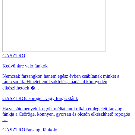
GASZTRO
Kedvünkre való fánkok
Nemcsak farsangkor, hanem egész évben csábítanak minket a
fánkcsodák. Hihetetlenül sokfélék, ráadásul könnyedén
elkészíthetőek �...
GASZTRO
Csöröge - vagy forgácsfánk
Hazai süteményeink egyik méltatlanul ritkán emlegetett farsangi
fánkja a Csöröge, könnyen, gyorsan és olcsón elkészíthető ropogós
f...
GASZTRO
Farsangi fánkoló