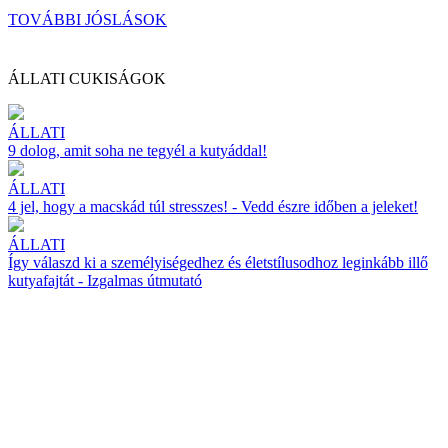
TOVÁBBI JÓSLÁSOK
ÁLLATI CUKISÁGOK
ÁLLATI
9 dolog, amit soha ne tegyél a kutyáddal!
ÁLLATI
4 jel, hogy a macskád túl stresszes! - Vedd észre időben a jeleket!
ÁLLATI
Így válaszd ki a személyiségedhez és életstílusodhoz leginkább illő
kutyafajtát - Izgalmas útmutató