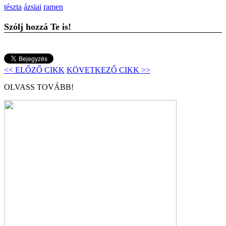
tészta
ázsiai
ramen
Szólj hozzá Te is!
<< ELŐZŐ CIKK
KÖVETKEZŐ CIKK >>
OLVASS TOVÁBB!