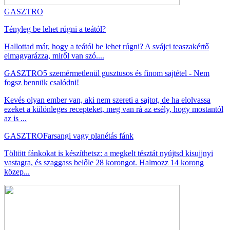
GASZTRO
Tényleg be lehet rúgni a teától?
Hallottad már, hogy a teától be lehet rúgni? A svájci teaszakértő
elmagyarázza, miről van szó....
GASZTRO
5 szemérmetlenül gusztusos és finom sajtétel - Nem
fogsz bennük csalódni!
Kevés olyan ember van, aki nem szereti a sajtot, de ha elolvassa
ezeket a különleges recepteket, meg van rá az esély, hogy mostantól
az is ...
GASZTRO
Farsangi vagy planétás fánk
Töltött fánkokat is készíthetsz: a megkelt tésztát nyújtsd kisujjnyi
vastagra, és szaggass belőle 28 korongot. Halmozz 14 korong
közep...