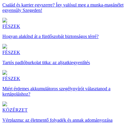
Család és karrier egyszerre? Így valósul meg a munka-magánélet
egyensúly Szegeden!
FÉSZEK
Hogyan alakítsd át a fürdőszobát biztonságos térré?
FÉSZEK
Tartós padlóburkolat titka: az aljzatkiegyenlítés
FÉSZEK
Miért érdemes akkumulátoros szegélynyírót választanod a
kertápoláshoz?
KÖZÉRZET
Vérplazma: az életmentő folyadék és annak adományozása