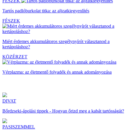
FÉSZEK
Tartós padlóburkolat titka: az aljzatkiegyenlítés
FÉSZEK
Miért érdemes akkumulátoros szegélynyírót választanod a
kertápoláshoz?
KÖZÉRZET
Vérplazma: az életmentő folyadék és annak adományozása
DIVAT
Bőrdzseki-ápolási tippek - Hogyan őrizd meg a kabát tartósságát?
PASISZEMMEL