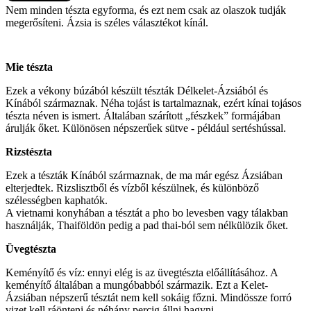
Nem minden tészta egyforma, és ezt nem csak az olaszok tudják
megerősíteni. Ázsia is széles választékot kínál.
Mie tészta
Ezek a vékony búzából készült tészták Délkelet-Ázsiából és
Kínából származnak. Néha tojást is tartalmaznak, ezért kínai tojásos
tészta néven is ismert. Általában szárított „fészkek” formájában
árulják őket. Különösen népszerűek sütve - például sertéshússal.
Rizstészta
Ezek a tészták Kínából származnak, de ma már egész Ázsiában
elterjedtek. Rizslisztből és vízből készülnek, és különböző
szélességben kaphatók.
A vietnami konyhában a tésztát a pho bo levesben vagy tálakban
használják, Thaiföldön pedig a pad thai-ból sem nélkülözik őket.
Üvegtészta
Keményítő és víz: ennyi elég is az üvegtészta előállításához. A
keményítő általában a mungóbabból származik. Ezt a Kelet-
Ázsiában népszerű tésztát nem kell sokáig főzni. Mindössze forró
vizet kell ráönteni és néhány percig állni hagyni.