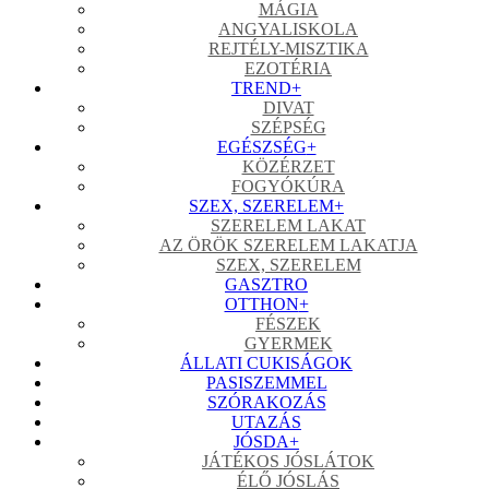
MÁGIA
ANGYALISKOLA
REJTÉLY-MISZTIKA
EZOTÉRIA
TREND
+
DIVAT
SZÉPSÉG
EGÉSZSÉG
+
KÖZÉRZET
FOGYÓKÚRA
SZEX, SZERELEM
+
SZERELEM LAKAT
AZ ÖRÖK SZERELEM LAKATJA
SZEX, SZERELEM
GASZTRO
OTTHON
+
FÉSZEK
GYERMEK
ÁLLATI CUKISÁGOK
PASISZEMMEL
SZÓRAKOZÁS
UTAZÁS
JÓSDA
+
JÁTÉKOS JÓSLÁTOK
ÉLŐ JÓSLÁS