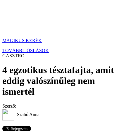
MÁGIKUS KERÉK
TOVÁBBI JÓSLÁSOK
GASZTRO
4 egzotikus tésztafajta, amit
eddig valószínűleg nem
ismertél
Szerző:
Szabó Anna