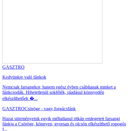
GASZTRO
Kedvünkre való fánkok
Nemcsak farsangkor, hanem egész évben csábítanak minket a
fánkcsodák. Hihetetlenül sokfélék, ráadásul könnyedén
elkészíthetőek �...
GASZTRO
Csöröge - vagy forgácsfánk
Hazai süteményeink egyik méltatlanul ritkán emlegetett farsangi
fánkja a Csöröge, könnyen, gyorsan és olcsón elkészíthető ropogós
f...