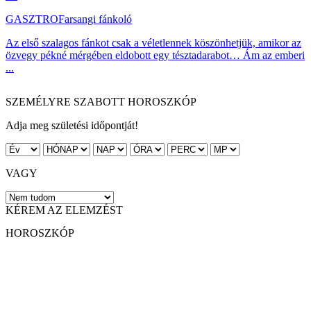
GASZTRO
Farsangi fánkoló
Az első szalagos fánkot csak a véletlennek köszönhetjük, amikor az
özvegy pékné mérgében eldobott egy tésztadarabot… Ám az emberi
...
SZEMÉLYRE SZABOTT HOROSZKÓP
Adja meg születési időpontját!
VAGY
KÉREM AZ ELEMZÉST
HOROSZKÓP