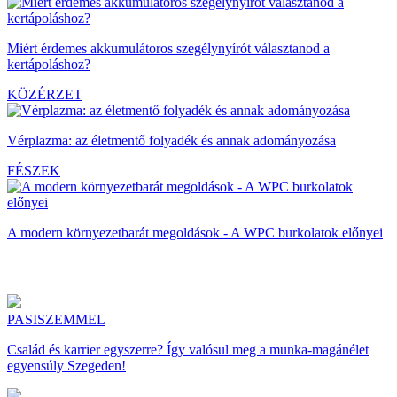
Miért érdemes akkumulátoros szegélynyírót választanod a
kertápoláshoz?
KÖZÉRZET
Vérplazma: az életmentő folyadék és annak adományozása
FÉSZEK
A modern környezetbarát megoldások - A WPC burkolatok előnyei
PASISZEMMEL
Család és karrier egyszerre? Így valósul meg a munka-magánélet
egyensúly Szegeden!