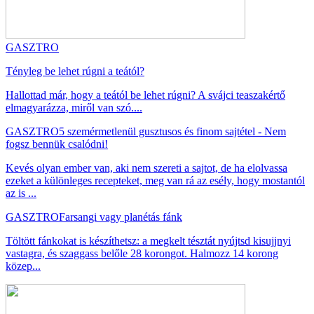
GASZTRO
Tényleg be lehet rúgni a teától?
Hallottad már, hogy a teától be lehet rúgni? A svájci teaszakértő
elmagyarázza, miről van szó....
GASZTRO
5 szemérmetlenül gusztusos és finom sajtétel - Nem
fogsz bennük csalódni!
Kevés olyan ember van, aki nem szereti a sajtot, de ha elolvassa
ezeket a különleges recepteket, meg van rá az esély, hogy mostantól
az is ...
GASZTRO
Farsangi vagy planétás fánk
Töltött fánkokat is készíthetsz: a megkelt tésztát nyújtsd kisujjnyi
vastagra, és szaggass belőle 28 korongot. Halmozz 14 korong
közep...