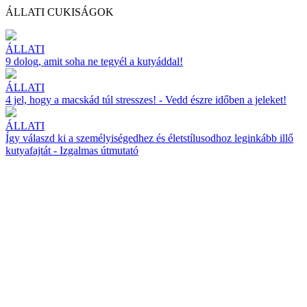
ÁLLATI CUKISÁGOK
ÁLLATI
9 dolog, amit soha ne tegyél a kutyáddal!
ÁLLATI
4 jel, hogy a macskád túl stresszes! - Vedd észre időben a jeleket!
ÁLLATI
Így válaszd ki a személyiségedhez és életstílusodhoz leginkább illő
kutyafajtát - Izgalmas útmutató