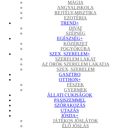
MÁGIA
ANGYALISKOLA
REJTÉLY-MISZTIKA
EZOTÉRIA
TREND
+
DIVAT
SZÉPSÉG
EGÉSZSÉG
+
KÖZÉRZET
FOGYÓKÚRA
SZEX, SZERELEM
+
SZERELEM LAKAT
AZ ÖRÖK SZERELEM LAKATJA
SZEX, SZERELEM
GASZTRO
OTTHON
+
FÉSZEK
GYERMEK
ÁLLATI CUKISÁGOK
PASISZEMMEL
SZÓRAKOZÁS
UTAZÁS
JÓSDA
+
JÁTÉKOS JÓSLÁTOK
ÉLŐ JÓSLÁS