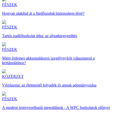
FÉSZEK
Hogyan alakítsd át a fürdőszobát biztonságos térré?
FÉSZEK
Tartós padlóburkolat titka: az aljzatkiegyenlítés
FÉSZEK
Miért érdemes akkumulátoros szegélynyírót választanod a
kertápoláshoz?
KÖZÉRZET
Vérplazma: az életmentő folyadék és annak adományozása
FÉSZEK
A modern környezetbarát megoldások - A WPC burkolatok előnyei