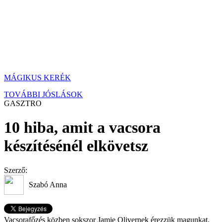
MÁGIKUS KERÉK
TOVÁBBI JÓSLÁSOK
GASZTRO
10 hiba, amit a vacsora
készítésénél elkövetsz
Szerző:
Szabó Anna
Vacsorafőzés közben sokszor Jamie Olivernek érezzük magunkat,