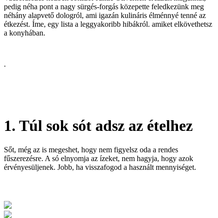
pedig néha pont a nagy sürgés-forgás közepette feledkezünk meg
néhány alapvető dologról, ami igazán kulináris élménnyé tenné az
étkezést. Íme, egy lista a leggyakoribb hibákról. amiket elkövethetsz
a konyhában.
.
1. Túl sok sót adsz az ételhez
Sőt, még az is megeshet, hogy nem figyelsz oda a rendes
fűszerezésre. A só elnyomja az ízeket, nem hagyja, hogy azok
érvényesüljenek. Jobb, ha visszafogod a használt mennyiséget.