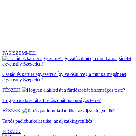
PASISZEMMEL
Család és karrier egyszerre? Így valósul meg a munka-magánélet
egyensúly Szegeden!
FÉSZEK
Hogyan alakítsd át a fürdőszobát biztonságos térré?
FÉSZEK
Tartós padlóburkolat titka: az aljzatkiegyenlítés
FÉSZEK