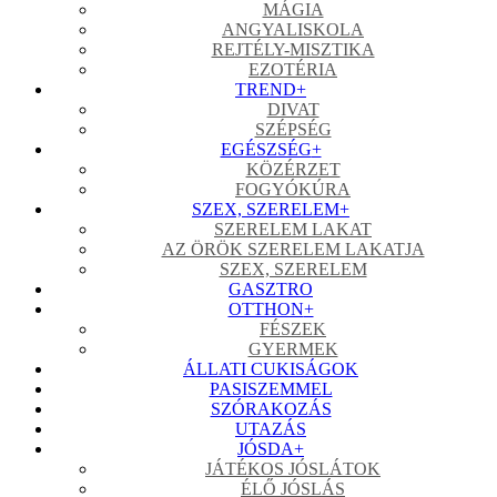
MÁGIA
ANGYALISKOLA
REJTÉLY-MISZTIKA
EZOTÉRIA
TREND
+
DIVAT
SZÉPSÉG
EGÉSZSÉG
+
KÖZÉRZET
FOGYÓKÚRA
SZEX, SZERELEM
+
SZERELEM LAKAT
AZ ÖRÖK SZERELEM LAKATJA
SZEX, SZERELEM
GASZTRO
OTTHON
+
FÉSZEK
GYERMEK
ÁLLATI CUKISÁGOK
PASISZEMMEL
SZÓRAKOZÁS
UTAZÁS
JÓSDA
+
JÁTÉKOS JÓSLÁTOK
ÉLŐ JÓSLÁS