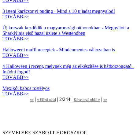
TOVÁBB>>
3 isteni karácsonyi puding - Mind a 10 ujjadat megnyalod!
TOVÁBB>>
Új korszak kezdődik a magyarországi otthonokban - Megnyitott a
SharkNinja első hazai üzlete a Westendben
TOVÁBB>>
Halloweeni muffinreceptek - Mindenmentes változatban is
TOVÁBB>>
4 Halloween-i recept, melynek még az elkészítése is hátborzongató -
Imádni fogod!
TOVÁBB>>
Mexikói babos rostélyos
TOVÁBB>>
|
| 2/244 |
|
««
« Előző oldal
Következő oldal »
»»
SZEMÉLYRE SZABOTT HOROSZKÓP