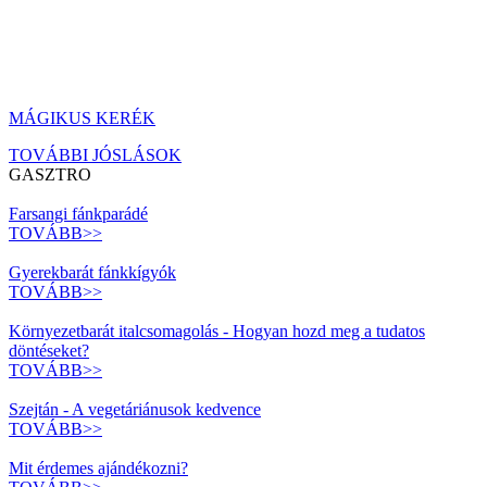
MÁGIKUS KERÉK
TOVÁBBI JÓSLÁSOK
GASZTRO
Farsangi fánkparádé
TOVÁBB>>
Gyerekbarát fánkkígyók
TOVÁBB>>
Környezetbarát italcsomagolás - Hogyan hozd meg a tudatos
döntéseket?
TOVÁBB>>
Szejtán - A vegetáriánusok kedvence
TOVÁBB>>
Mit érdemes ajándékozni?