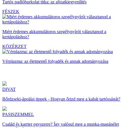
Tartós padlóburkolat titka: az aljzatkiegyenlítés
FÉSZEK
Miért érdemes akkumulátoros szegélynyírót választanod a
kertápoláshoz?
KÖZÉRZET
Vérplazma: az életmentő folyadék és annak adományozása
DIVAT
Bőrdzseki-ápolási tippek - Hogyan őrizd meg a kabát tartósságát?
PASISZEMMEL
Család és karrier egyszerre? Így valósul meg a munka-magánélet