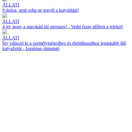
ÁLLATI
9 dolog, amit soha ne tegyél a kutyáddal!
ÁLLATI
4 jel, hogy a macskád túl stresszes! - Vedd észre időben a jeleket!
ÁLLATI
Így válaszd ki a személyiségedhez és életstílusodhoz leginkább illő
kutyafajtát - Izgalmas útmutató