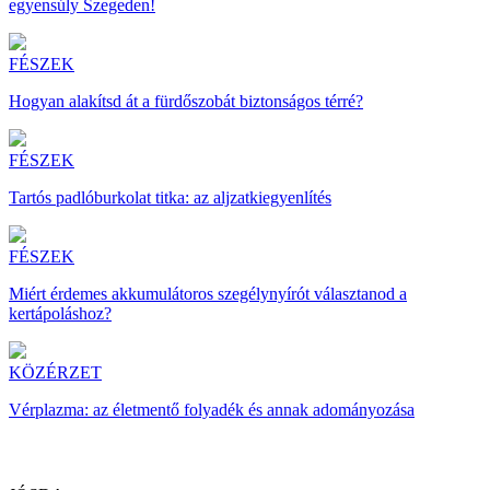
egyensúly Szegeden!
FÉSZEK
Hogyan alakítsd át a fürdőszobát biztonságos térré?
FÉSZEK
Tartós padlóburkolat titka: az aljzatkiegyenlítés
FÉSZEK
Miért érdemes akkumulátoros szegélynyírót választanod a
kertápoláshoz?
KÖZÉRZET
Vérplazma: az életmentő folyadék és annak adományozása