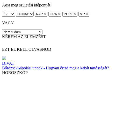
Adja meg születési időpontját!
VAGY
KÉREM AZ ELEMZÉST
EZT EL KELL OLVASNOD
DIVAT
Bőrdzseki-ápolási tippek - Hogyan őrizd meg a kabát tartósságát?
HOROSZKÓP